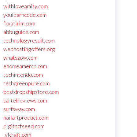
withloveamity.com
youlearncode.com
fxyatirim.com
abbuguide.com
technologyresult.com
webhostingoffers.org
whatszow.com
ehomeamerca.com
techintendo.com
techgreenpure.com
bestdropshipstore.com
cartelreviews.com
surfsway.com
nailartproduct.com
digitactseed.com
lvlcraft.com