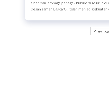
siber dan lembaga penegak hukum di seluruh du
pesan samar, Laskar89 telah menjadi kekuatan y
Posts
Previou
pagination