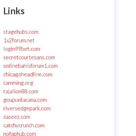
Links
stagehubs.com
1x2forum.net
login99bet.com
secretcourtesans.com
onlinebahisforum1.com
chicagoheadline.com
camming.org
rajalion88.com
goupuntacana.com
riversedgepark.com
zaseez.com
catchycrunch.com
nofaphub.com