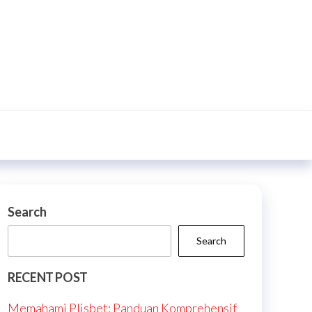
c
Search
Search
RECENT POST
Memahami Plisbet: Panduan Komprehensif