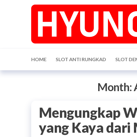
Skip
to
the
content
HOME
SLOT ANTI RUNGKAD
SLOT D
Month:
Mengungkap Wa
yang Kaya dari