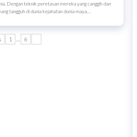
nia. Dengan teknik peretasan mereka yang canggih dan
ang tangguh di dunia kejahatan dunia maya.…
s
1
…
6
7