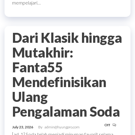
mempelajari…
Dari Klasik hingga
Mutakhir:
Fanta55
Mendefinisikan
Ulang
Pengalaman Soda
Off
July 23, 2026
By
admin@hyungpro.com
[ad_1] Soda telah menjadi minuman favorit selama