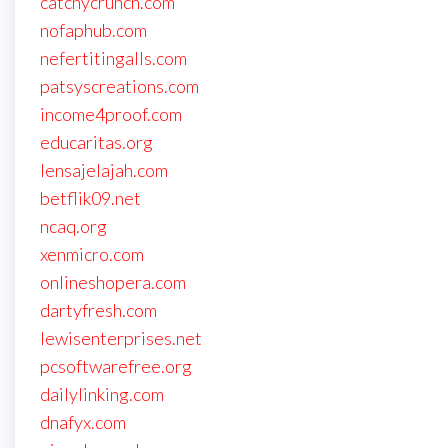
catchycrunch.com
nofaphub.com
nefertitingalls.com
patsyscreations.com
income4proof.com
educaritas.org
lensajelajah.com
betflik09.net
ncaq.org
xenmicro.com
onlineshopera.com
dartyfresh.com
lewisenterprises.net
pcsoftwarefree.org
dailylinking.com
dnafyx.com