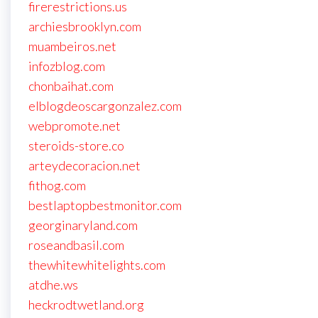
firerestrictions.us
archiesbrooklyn.com
muambeiros.net
infozblog.com
chonbaihat.com
elblogdeoscargonzalez.com
webpromote.net
steroids-store.co
arteydecoracion.net
fithog.com
bestlaptopbestmonitor.com
georginaryland.com
roseandbasil.com
thewhitewhitelights.com
atdhe.ws
heckrodtwetland.org