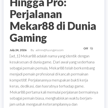
Hingga Pro:
Perjalanan
Mekar88 di Dunia
Gaming
Off
July 24, 2026
By
admin@hyungpro.com
[ad_1] Mekar88 adalah nama yang identik dengan
kesuksesan di dunia game. Dari awal yang sederhana
sebagai pemain pemula, Mekar88 telah berkembang
menjadi pemain profesional di kancah permainan
kompetitif. Perjalanannya merupakan bukti kerja
keras, dedikasi, dan hasratnya terhadap game.
Mekar88 pertama kali memulai perjalanan bermainnya
sebagai pemain biasa, menghabiskan waktu berjam-
jam untuk mengasah keterampilannya dan