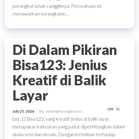
perangkat lunak canggihnya. Perusahaan ini
menawarkan serangkaian…
Di Dalam Pikiran
Bisa123: Jenius
Kreatif di Balik
Layar
Off
July 25, 2026
By
admin@hyungpro.com
[ad_1] Bisa123, sang kreatif jenius di balik layar,
merupakan kekuatan yang patut diperhitungkan dalam
dunia seni dan desain. Dengan ketelitian terhadap