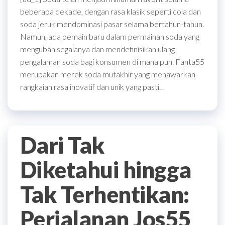
beberapa dekade, dengan rasa klasik seperti cola dan
soda jeruk mendominasi pasar selama bertahun-tahun.
Namun, ada pemain baru dalam permainan soda yang
mengubah segalanya dan mendefinisikan ulang
pengalaman soda bagi konsumen di mana pun. Fanta55
merupakan merek soda mutakhir yang menawarkan
rangkaian rasa inovatif dan unik yang pasti…
Dari Tak
Diketahui hingga
Tak Terhentikan:
Perjalanan Jos55