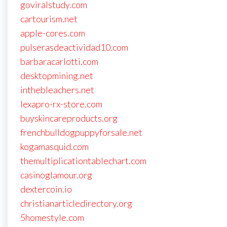
goviralstudy.com
cartourism.net
apple-cores.com
pulserasdeactividad10.com
barbaracarlotti.com
desktopmining.net
inthebleachers.net
lexapro-rx-store.com
buyskincareproducts.org
frenchbulldogpuppyforsale.net
kogamasquid.com
themultiplicationtablechart.com
casinoglamour.org
dextercoin.io
christianarticledirectory.org
5homestyle.com