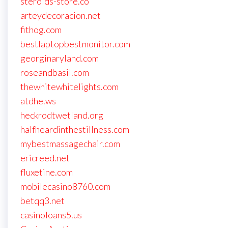
steroids-store.co
arteydecoracion.net
fithog.com
bestlaptopbestmonitor.com
georginaryland.com
roseandbasil.com
thewhitewhitelights.com
atdhe.ws
heckrodtwetland.org
halfheardinthestillness.com
mybestmassagechair.com
ericreed.net
fluxetine.com
mobilecasino8760.com
betqq3.net
casinoloans5.us