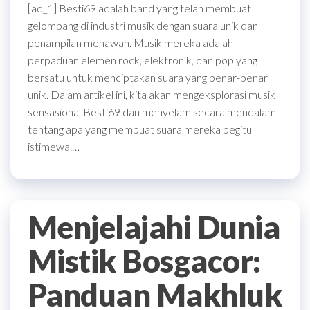
[ad_1] Besti69 adalah band yang telah membuat
gelombang di industri musik dengan suara unik dan
penampilan menawan. Musik mereka adalah
perpaduan elemen rock, elektronik, dan pop yang
bersatu untuk menciptakan suara yang benar-benar
unik. Dalam artikel ini, kita akan mengeksplorasi musik
sensasional Besti69 dan menyelam secara mendalam
tentang apa yang membuat suara mereka begitu
istimewa.…
Menjelajahi Dunia
Mistik Bosgacor:
Panduan Makhluk