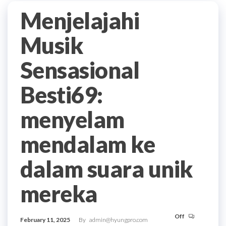
Menjelajahi
Musik
Sensasional
Besti69:
menyelam
mendalam ke
dalam suara unik
mereka
Off
February 11, 2025
By
admin@hyungpro.com