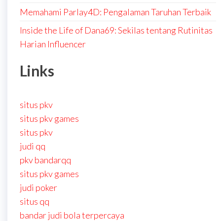
Memahami Parlay4D: Pengalaman Taruhan Terbaik
Inside the Life of Dana69: Sekilas tentang Rutinitas
Harian Influencer
Links
situs pkv
situs pkv games
situs pkv
judi qq
pkv bandarqq
situs pkv games
judi poker
situs qq
bandar judi bola terpercaya