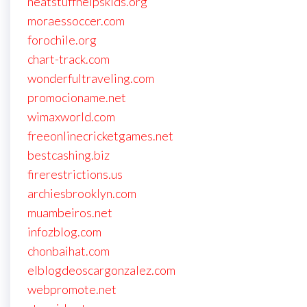
neatstuffhelpskids.org
moraessoccer.com
forochile.org
chart-track.com
wonderfultraveling.com
promocioname.net
wimaxworld.com
freeonlinecricketgames.net
bestcashing.biz
firerestrictions.us
archiesbrooklyn.com
muambeiros.net
infozblog.com
chonbaihat.com
elblogdeoscargonzalez.com
webpromote.net