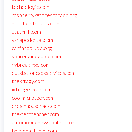
techoologic.com
raspberryketonescanada.org
medihealthrules.com
usathrill.com
vshapedental.com
canfandalucia.org
yourengineguide.com
nybreakings.com
outstationcabsservices.com
thekrtagy.com
xchangeindia.com
coolmicrotech.com
dreamhousehack.com
the-techteacher.com
automobilenews-online.com
fashionalltimes.com