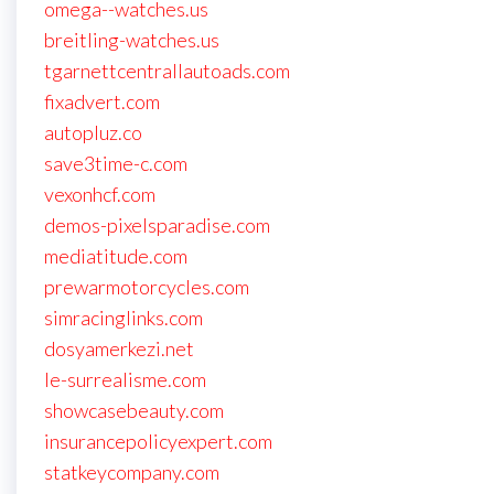
omega--watches.us
breitling-watches.us
tgarnettcentrallautoads.com
fixadvert.com
autopluz.co
save3time-c.com
vexonhcf.com
demos-pixelsparadise.com
mediatitude.com
prewarmotorcycles.com
simracinglinks.com
dosyamerkezi.net
le-surrealisme.com
showcasebeauty.com
insurancepolicyexpert.com
statkeycompany.com