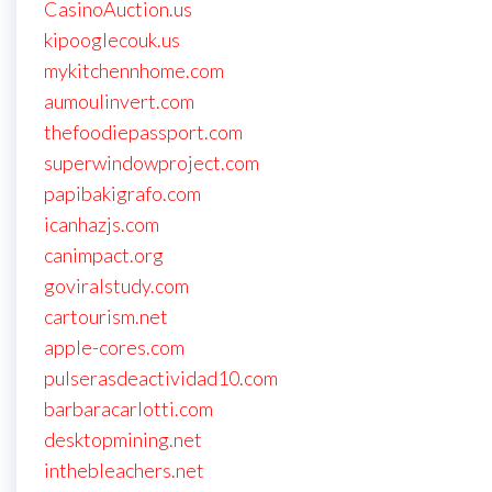
CasinoAuction.us
kipooglecouk.us
mykitchennhome.com
aumoulinvert.com
thefoodiepassport.com
superwindowproject.com
papibakigrafo.com
icanhazjs.com
canimpact.org
goviralstudy.com
cartourism.net
apple-cores.com
pulserasdeactividad10.com
barbaracarlotti.com
desktopmining.net
inthebleachers.net