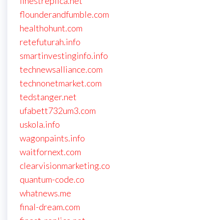
finestreplica.net
flounderandfumble.com
healthohunt.com
retefuturah.info
smartinvestinginfo.info
technewsalliance.com
technonetmarket.com
tedstanger.net
ufabett732um3.com
uskola.info
wagonpaints.info
waitfornext.com
clearvisionmarketing.co
quantum-code.co
whatnews.me
final-dream.com