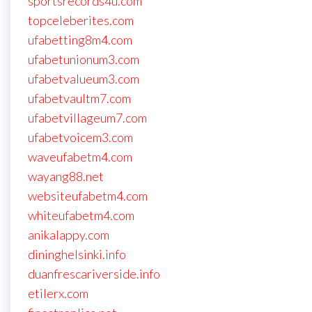
sportsrecords4u.com
topceleberites.com
ufabetting8m4.com
ufabetunionum3.com
ufabetvalueum3.com
ufabetvaultm7.com
ufabetvillageum7.com
ufabetvoicem3.com
waveufabetm4.com
wayang88.net
websiteufabetm4.com
whiteufabetm4.com
anikalappy.com
dininghelsinki.info
duanfrescariverside.info
etilerx.com