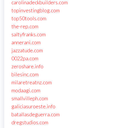
carolinadeckbuilders.com
topinvestingblog.com
top50tools.com
the-rep.com
saltyfranks.com
annerani.com
jazzatude.com
0022pa.com
zeroshare.info
bilesinc.com
milaretreatnz.com
modaagi.com
smallvilleph.com
galiciasuroeste.info
batallasdeguerra.com
dregstudios.com