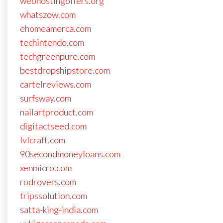
webhostingoffers.org
whatszow.com
ehomeamerca.com
techintendo.com
techgreenpure.com
bestdropshipstore.com
cartelreviews.com
surfsway.com
nailartproduct.com
digitactseed.com
lvlcraft.com
90secondmoneyloans.com
xenmicro.com
rodrovers.com
tripssolution.com
satta-king-india.com