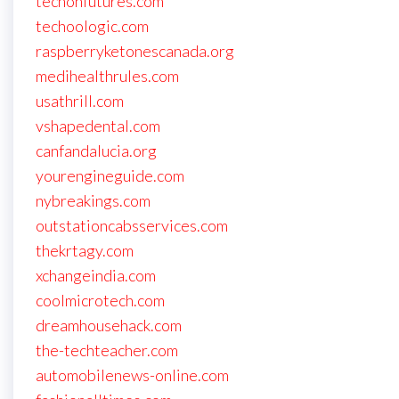
techonfutures.com
techoologic.com
raspberryketonescanada.org
medihealthrules.com
usathrill.com
vshapedental.com
canfandalucia.org
yourengineguide.com
nybreakings.com
outstationcabsservices.com
thekrtagy.com
xchangeindia.com
coolmicrotech.com
dreamhousehack.com
the-techteacher.com
automobilenews-online.com