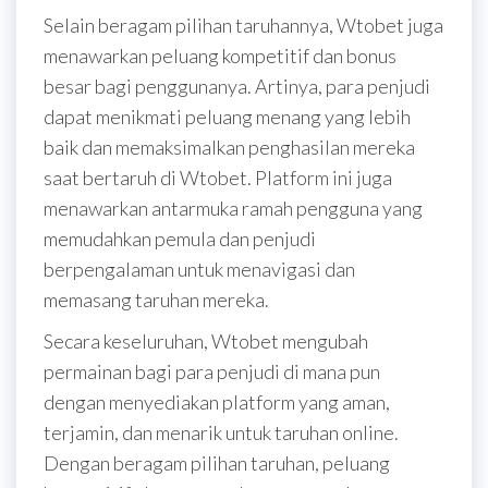
Selain beragam pilihan taruhannya, Wtobet juga
menawarkan peluang kompetitif dan bonus
besar bagi penggunanya. Artinya, para penjudi
dapat menikmati peluang menang yang lebih
baik dan memaksimalkan penghasilan mereka
saat bertaruh di Wtobet. Platform ini juga
menawarkan antarmuka ramah pengguna yang
memudahkan pemula dan penjudi
berpengalaman untuk menavigasi dan
memasang taruhan mereka.
Secara keseluruhan, Wtobet mengubah
permainan bagi para penjudi di mana pun
dengan menyediakan platform yang aman,
terjamin, dan menarik untuk taruhan online.
Dengan beragam pilihan taruhan, peluang