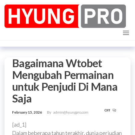
Skip
to
the
content
Slot
Mainkan
slot X1000
Pragmatic
dari
Pragmatic
Play
Play hari ini
Gacor
tanpa risiko.
Bagaimana Wtobet
Slot gacor ini
Hari Ini,
memberikan
Mainkan
peluang
Mengubah Permainan
besar untuk
Slot
kemenangan
untuk Penjudi Di Mana
tanpa
X1000
deposit.
Tanpa
Saja
Risiko
Off
February 15, 2026
By
admin@hyungpro.com
[ad_1]
Dalam beberapa tahun terakhir, dunia perjudian