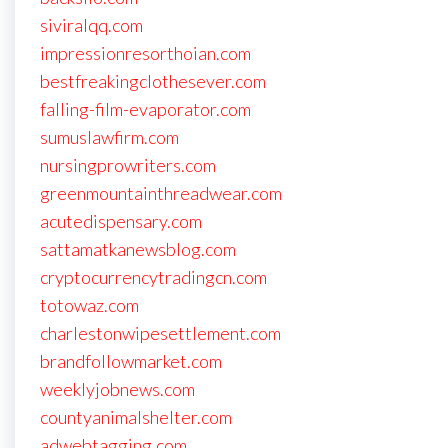
siviralqq.com
impressionresorthoian.com
bestfreakingclothesever.com
falling-film-evaporator.com
sumuslawfirm.com
nursingprowriters.com
greenmountainthreadwear.com
acutedispensary.com
sattamatkanewsblog.com
cryptocurrencytradingcn.com
totowaz.com
charlestonwipesettlement.com
brandfollowmarket.com
weeklyjobnews.com
countyanimalshelter.com
adwebtagging.com