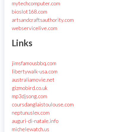
mytechcomputer.com
bioslot168.com
artsandcraftsauthority.com
webservicelive.com
Links
jimsfamousbbq.com
libertywalk-usa.com
australiamovie.net
gizmobird.co.uk
mp3djsong.com
coursdanglaistoulouse.com
neptunuslex.com
auguri-di-natale.info
michelewatch.us