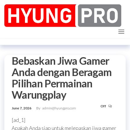
Skip
to
the
content
Slot
Mainkan
slot X1000
Pragmatic
dari
Pragmatic
Play
Play hari ini
Gacor
tanpa risiko.
Bebaskan Jiwa Gamer
Slot gacor ini
Hari Ini,
memberikan
Mainkan
peluang
Anda dengan Beragam
besar untuk
Slot
kemenangan
Pilihan Permainan
tanpa
X1000
deposit.
Tanpa
Warungplay
Risiko
Off
June 7, 2026
By
admin@hyungpro.com
[ad_1]
Apakah Anda siap untuk melepaskan jiwa gamer