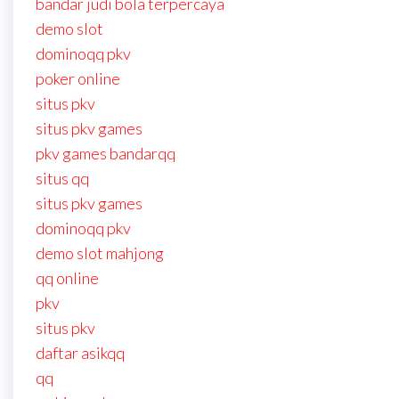
bandar judi bola terpercaya
demo slot
dominoqq pkv
poker online
situs pkv
situs pkv games
pkv games bandarqq
situs qq
situs pkv games
dominoqq pkv
demo slot mahjong
qq online
pkv
situs pkv
daftar asikqq
qq