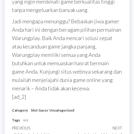
yang ingin menikmati game berkualitas tinggi
tanpa mengeluarkan banyak uang.
Jadi mengapa menunggu? Bebaskan jiwa gamer
Anda hari ini dengan beragam pilihan permainan
Warungplay. Baik Anda mencari solusi cepat
atau kecanduan game jangka panjang,
Warungplay memiliki semua yang Anda
butuhkan untuk memuaskan hasrat bermain
game Anda. Kunjungi situs webnya sekarang dan
mulailah menjelajahi dunia game online yang
menarik – Anda tidak akan kecewa.
[ad_2]
Category
Slot Gacor
Uncategorized
Tags
slot
Post
Previous
PREVIOUS
NEXT
Next