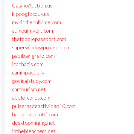
CasinoAuction.us
kipooglecouk.us
mykitchennhome.com
aumoulinvert.com
thefoodiepassport.com
superwindowproject.com
papibakigrafo.com
icanhazjs.com
canimpact.org
goviralstudy.com
cartourism.net
apple-cores.com
pulserasdeactividad10.com
barbaracarlotti.com
desktopmining.net
inthebleachers.net