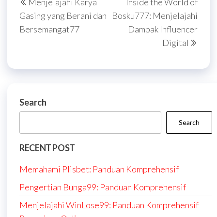
Menjelajahi Karya
Inside the World of
navigation
Post
Post
Gasing yang Berani dan
Bosku777: Menjelajahi
Bersemangat77
Dampak Influencer
Digital
Search
Search
RECENT POST
Memahami Plisbet: Panduan Komprehensif
Pengertian Bunga99: Panduan Komprehensif
Menjelajahi WinLose99: Panduan Komprehensif