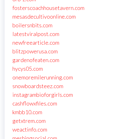
fosterscoachhousetavern.com
mesasdecultivoonline.com
boilersnbits.com
latestviralpost.com
newfreearticle.com
blitzpowerusa.com
gardenofeaten.com
hycys05.com
onemoremilerunning.com
snowboardsteez.com
instagrambioforgirls.com
cashflowxfiles.com
kmbb10.com
getxtrem.com
weactinfo.com
meshingsocial.com