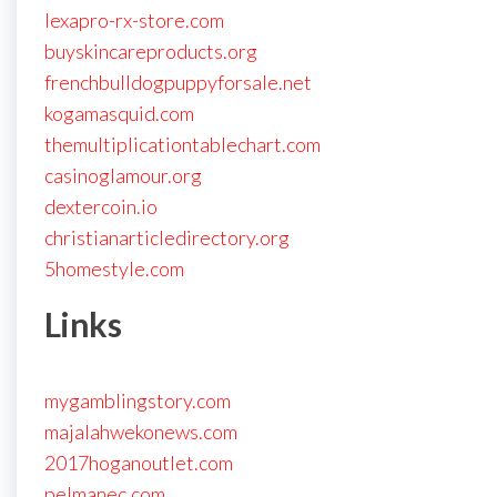
lexapro-rx-store.com
buyskincareproducts.org
frenchbulldogpuppyforsale.net
kogamasquid.com
themultiplicationtablechart.com
casinoglamour.org
dextercoin.io
christianarticledirectory.org
5homestyle.com
Links
mygamblingstory.com
majalahwekonews.com
2017hoganoutlet.com
pelmanec.com