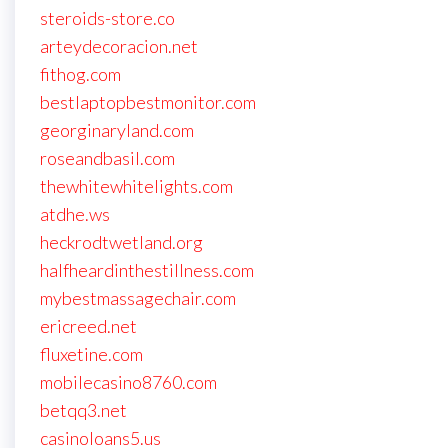
steroids-store.co
arteydecoracion.net
fithog.com
bestlaptopbestmonitor.com
georginaryland.com
roseandbasil.com
thewhitewhitelights.com
atdhe.ws
heckrodtwetland.org
halfheardinthestillness.com
mybestmassagechair.com
ericreed.net
fluxetine.com
mobilecasino8760.com
betqq3.net
casinoloans5.us