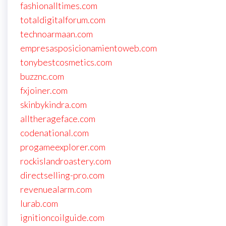
fashionalltimes.com
totaldigitalforum.com
technoarmaan.com
empresasposicionamientoweb.com
tonybestcosmetics.com
buzznc.com
fxjoiner.com
skinbykindra.com
alltherageface.com
codenational.com
progameexplorer.com
rockislandroastery.com
directselling-pro.com
revenuealarm.com
lurab.com
ignitioncoilguide.com