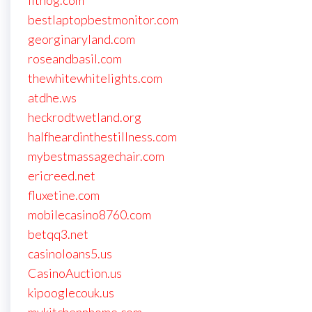
fithog.com
bestlaptopbestmonitor.com
georginaryland.com
roseandbasil.com
thewhitewhitelights.com
atdhe.ws
heckrodtwetland.org
halfheardinthestillness.com
mybestmassagechair.com
ericreed.net
fluxetine.com
mobilecasino8760.com
betqq3.net
casinoloans5.us
CasinoAuction.us
kipooglecouk.us