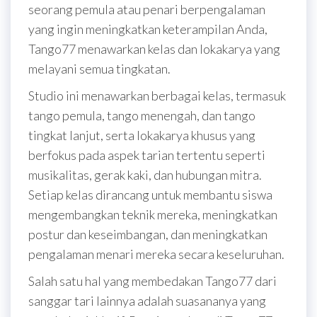
seorang pemula atau penari berpengalaman
yang ingin meningkatkan keterampilan Anda,
Tango77 menawarkan kelas dan lokakarya yang
melayani semua tingkatan.
Studio ini menawarkan berbagai kelas, termasuk
tango pemula, tango menengah, dan tango
tingkat lanjut, serta lokakarya khusus yang
berfokus pada aspek tarian tertentu seperti
musikalitas, gerak kaki, dan hubungan mitra.
Setiap kelas dirancang untuk membantu siswa
mengembangkan teknik mereka, meningkatkan
postur dan keseimbangan, dan meningkatkan
pengalaman menari mereka secara keseluruhan.
Salah satu hal yang membedakan Tango77 dari
sanggar tari lainnya adalah suasananya yang