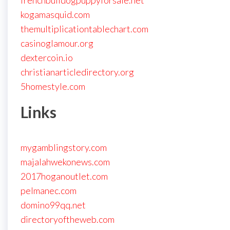
frenchbulldogpuppyforsale.net
kogamasquid.com
themultiplicationtablechart.com
casinoglamour.org
dextercoin.io
christianarticledirectory.org
5homestyle.com
Links
mygamblingstory.com
majalahwekonews.com
2017hoganoutlet.com
pelmanec.com
domino99qq.net
directoryoftheweb.com