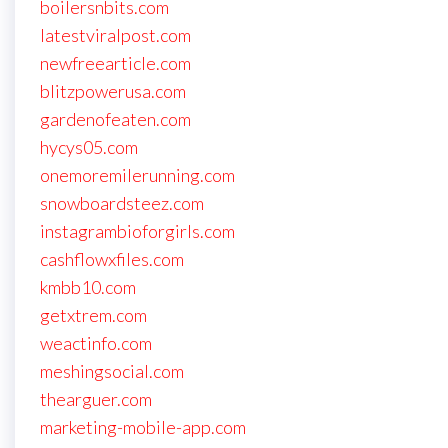
boilersnbits.com
latestviralpost.com
newfreearticle.com
blitzpowerusa.com
gardenofeaten.com
hycys05.com
onemoremilerunning.com
snowboardsteez.com
instagrambioforgirls.com
cashflowxfiles.com
kmbb10.com
getxtrem.com
weactinfo.com
meshingsocial.com
thearguer.com
marketing-mobile-app.com