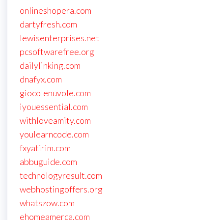
onlineshopera.com
dartyfresh.com
lewisenterprises.net
pcsoftwarefree.org
dailylinking.com
dnafyx.com
giocolenuvole.com
iyouessential.com
withloveamity.com
youlearncode.com
fxyatirim.com
abbuguide.com
technologyresult.com
webhostingoffers.org
whatszow.com
ehomeamerca.com