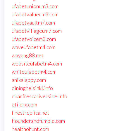
ufabetunionum3.com
ufabetvalueum3.com
ufabetvaultm7.com
ufabetvillageum7.com
ufabetvoicem3.com
waveufabetm4.com
wayang88.net
websiteufabetm4.com
whiteufabetm4.com
anikalappy.com
dininghelsinki.info
duanfrescariverside.info
etilerx.com
finestreplica.net
flounderandfumble.com
healthohunt.com