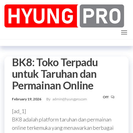
Skip
to
the
content
Slot
Mainkan
slot X1000
Pragmatic
dari
Pragmatic
Play
Play hari ini
Gacor
tanpa risiko.
BK8: Toko Terpadu
Slot gacor ini
Hari Ini,
memberikan
Mainkan
peluang
untuk Taruhan dan
besar untuk
Slot
kemenangan
Permainan Online
tanpa
X1000
deposit.
Tanpa
Off
Risiko
February 19, 2026
By
admin@hyungpro.com
[ad_1]
BK8 adalah platform taruhan dan permainan
online terkemuka yang menawarkan berbagai