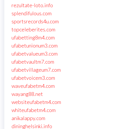
rezultate-loto.info
splendifulous.com
sportsrecords4u.com
topceleberites.com
ufabetting8m4.com
ufabetunionum3.com
ufabetvalueum3.com
ufabetvaultm7.com
ufabetvillageum7.com
ufabetvoicem3.com
waveufabetm4.com
wayang88.net
websiteufabetm4.com
whiteufabetm4.com
anikalappy.com
dininghelsinki.info