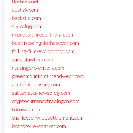
flash-es.net
upshak.com
backsilo.com
siviralqq.com
impressionresorthoian.com
bestfreakingclothesever.com
falling-film-evaporator.com
sumuslawfirm.com
nursingprowriters.com
greenmountainthreadwear.com
acutedispensary.com
sattamatkanewsblog.com
cryptocurrencytradingcn.com
totowaz.com
charlestonwipesettlement.com
brandfollowmarket.com