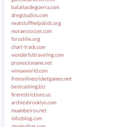
batallasdeguerra.com
dregstudios.com
neatstuffhelpskids.org
moraessoccer.com
forochile.org
chart-track.com
wonderfultraveling.com
promocioname.net
wimaxworld.com
freeonlinecricketgames.net
bestcashing.biz
firerestrictions.us
archiesbrooklyn.com
muambeiros.net
infozblog.com
chonbaihat.com