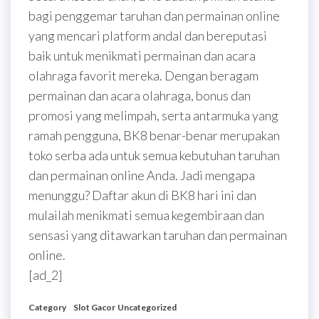
bagi penggemar taruhan dan permainan online
yang mencari platform andal dan bereputasi
baik untuk menikmati permainan dan acara
olahraga favorit mereka. Dengan beragam
permainan dan acara olahraga, bonus dan
promosi yang melimpah, serta antarmuka yang
ramah pengguna, BK8 benar-benar merupakan
toko serba ada untuk semua kebutuhan taruhan
dan permainan online Anda. Jadi mengapa
menunggu? Daftar akun di BK8 hari ini dan
mulailah menikmati semua kegembiraan dan
sensasi yang ditawarkan taruhan dan permainan
online.
[ad_2]
Category
Slot Gacor
Uncategorized