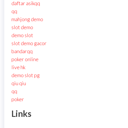
daftar asikqq
qq
mahjong demo
slot demo
demo slot
slot demo gacor
bandarqq
poker online
live hk
demo slot pg
qiu qiu
qq
poker
Links