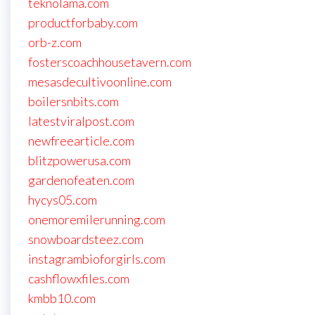
teknolama.com
productforbaby.com
orb-z.com
fosterscoachhousetavern.com
mesasdecultivoonline.com
boilersnbits.com
latestviralpost.com
newfreearticle.com
blitzpowerusa.com
gardenofeaten.com
hycys05.com
onemoremilerunning.com
snowboardsteez.com
instagrambioforgirls.com
cashflowxfiles.com
kmbb10.com