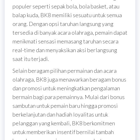
populer seperti sepak bola, bola basket, atau
balap kuda, BK8 memiliki sesuatu untuk semua
orang. Dengan opsi taruhan langsung yang
tersedia di banyak acara olahraga, pemain dapat
menikmati sensasi memasang taruhan secara
real-time dan menyaksikan aksi berlangsung
saat itu terjadi.
Selain beragam pilihan permainan dan acara
olahraga, BK8 juga menawarkan beragam bonus
dan promosi untuk meningkatkan pengalaman
bermain bagi para pemainnya. Mulai dari bonus
sambutan untuk pemain baru hingga promosi
berkelanjutan dan hadiah loyalitas untuk
pelanggan yang kembali, BK8 berkomitmen
untuk memberikan insentif bernilai tambah