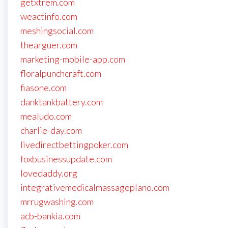
getxtrem.com
weactinfo.com
meshingsocial.com
thearguer.com
marketing-mobile-app.com
floralpunchcraft.com
fiasone.com
danktankbattery.com
mealudo.com
charlie-day.com
livedirectbettingpoker.com
foxbusinessupdate.com
lovedaddy.org
integrativemedicalmassageplano.com
mrrugwashing.com
acb-bankia.com