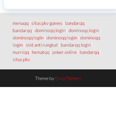
menuqq
|
situs pkv games
|
bandarqq
|
bandarqq
|
dominoqq login
|
dominoqq login
|
dominoqq login
|
dominoqq login
|
dominoqq
login
|
slot anti rungkat
|
bandarqq login
|
murniqq
|
hematqq
|
poker online
|
bandarqq
|
situs pkv
Theme by
EnvoThemes