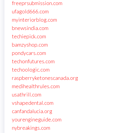
freeprsubmission.com
ufagold666.com
myinteriorblog.com
bnewsindia.com
techiepick.com
bamzyshop.com
pondycars.com
techonfutures.com
techoologic.com
raspberryketonescanada.org
medihealthrules.com
usathrill.com
vshapedental.com
canfandalucia.org
yourengineguide.com
nybreakings.com