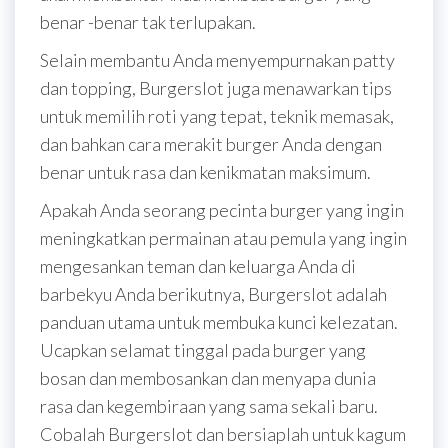
benar -benar tak terlupakan.
Selain membantu Anda menyempurnakan patty
dan topping, Burgerslot juga menawarkan tips
untuk memilih roti yang tepat, teknik memasak,
dan bahkan cara merakit burger Anda dengan
benar untuk rasa dan kenikmatan maksimum.
Apakah Anda seorang pecinta burger yang ingin
meningkatkan permainan atau pemula yang ingin
mengesankan teman dan keluarga Anda di
barbekyu Anda berikutnya, Burgerslot adalah
panduan utama untuk membuka kunci kelezatan.
Ucapkan selamat tinggal pada burger yang
bosan dan membosankan dan menyapa dunia
rasa dan kegembiraan yang sama sekali baru.
Cobalah Burgerslot dan bersiaplah untuk kagum