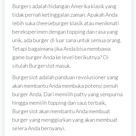
Burgers adalah hidangan Amerika klasik yang
tidak pernah ketinggalan zaman. Apakah Anda
lebih suka cheeseburger klasik atau menikmati
bereksperimen dengan topping dan rasa yang
unik, ada burger di luar sana untuk semua orang.
Tetapi bagaimana jika Anda bisa membawa
game burger Anda ke level berikutnya? Di
situlah Burgerslot masuk.
Burgerslot adalah panduan revolusioner yang
akan membantu Anda membuka potensi penuh
burger Anda. Dari memilih patty yang sempurna
hingga memilih topping dan saus terbaik,
Burgerslot akan membantu Anda membuat
burger yang menggiurkan yang akan membuat
selera Anda bernyanyi.