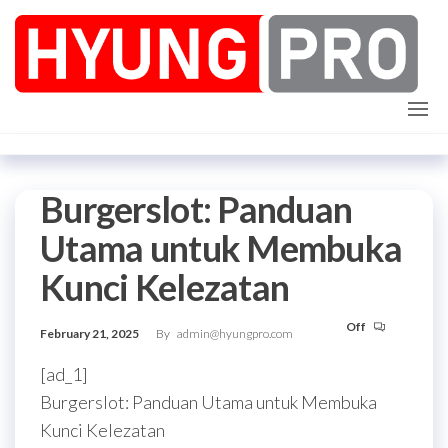
Skip
to
the
content
Slot
Mainkan
slot X1000
Pragmatic
dari
Pragmatic
Play
Play hari ini
Gacor
tanpa risiko.
Burgerslot: Panduan
Slot gacor ini
Hari Ini,
memberikan
Mainkan
peluang
Utama untuk Membuka
besar untuk
Slot
kemenangan
Kunci Kelezatan
tanpa
X1000
deposit.
Tanpa
Off
Risiko
February 21, 2025
By
admin@hyungpro.com
[ad_1]
Burgerslot: Panduan Utama untuk Membuka
Kunci Kelezatan