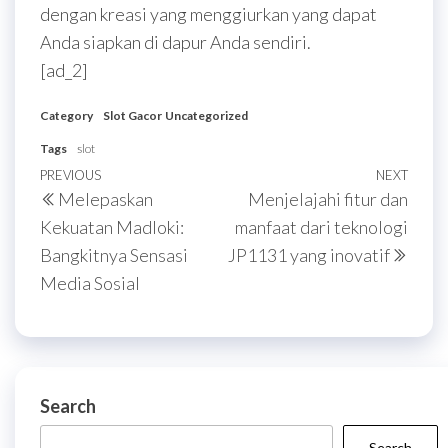
dengan kreasi yang menggiurkan yang dapat
Anda siapkan di dapur Anda sendiri.
[ad_2]
Category
Slot Gacor
Uncategorized
Tags
slot
Post
Previous
PREVIOUS
NEXT
Next
Melepaskan
Menjelajahi fitur dan
navigation
Post
Post
Kekuatan Madloki:
manfaat dari teknologi
Bangkitnya Sensasi
JP1131 yang inovatif
Media Sosial
Search
Search