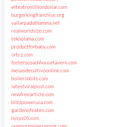
elteatromilliondollar.com
burgerkingfranchise.org
vallarpadathamma.net
realworldsize.com
teknolama.com
productforbaby.com
orb-z.com
fosterscoachhousetavern.com
mesasdecultivoonline.com
boilersnbits.com
latestviralpost.com
newfreearticle.com
blitzpowerusa.com
gardenofeaten.com
hycys05.com
onemoremilerunning.com