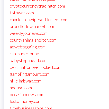
cryptocurrencytradingcn.com
totowaz.com
charlestonwipesettlement.com
brandfollowmarket.com
weeklyjobnews.com
countyanimalshelter.com
adwebtagging.com
ranksuperior.net
babystepahead.com
destinationoverlooked.com
gamblingamount.com
hillclimbwax.com
hnopse.com
occasionnews.com
lustofmoney.com
timebusinesszone.com