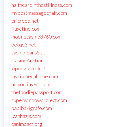
halfheardinthestillness.com
mybestmassagechair.com
ericreed.net
fluxetine.com
mobilecasino8760.com
betqq3.net
casinoloans5.us
CasinoAuction.us
kipooglecouk.us
mykitchennhome.com
aumoulinvert.com
thefoodiepassport.com
superwindowproject.com
papibakigrafo.com
icanhazjs.com
canimpact.org