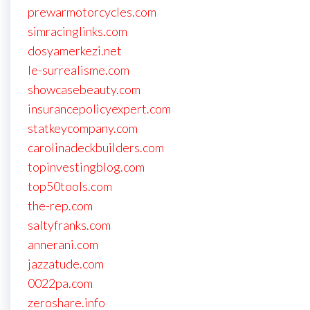
prewarmotorcycles.com
simracinglinks.com
dosyamerkezi.net
le-surrealisme.com
showcasebeauty.com
insurancepolicyexpert.com
statkeycompany.com
carolinadeckbuilders.com
topinvestingblog.com
top50tools.com
the-rep.com
saltyfranks.com
annerani.com
jazzatude.com
0022pa.com
zeroshare.info