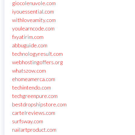
giocolenuvole.com
iyouessential.com
withloveamity.com
youlearncode.com
fxyatirim.com
abbuguide.com
technologyresult.com
webhostingoffers.org
whatszow.com
ehomeamerca.com
techintendo.com
techgreenpure.com
bestdropshipstore.com
cartelreviews.com
surfsway.com
nailartproduct.com