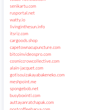
senikartu.com
rusportal.net
watty.io
livinginthesun.info
itsriz.com
cargoods.shop
capetownacupuncture.com
bitcoinvideospro.com
cosmiccrowcollective.com
alain-jacquet.com
gotisouizakayabakeneko.com
meshpoint.me
spongebob.net
busyboxintl.com
auttayanratchapak.com
postcoffeebarva.com