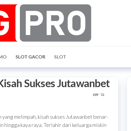
Slot
Mainkan
slot X1000
Pragmati
dari
Pragmatic
Play
Play hari ini
Gacor
tanpa risiko.
Slot gacor ini
Hari Ini,
memberikan
Mainkan
peluang
besar untuk
Slot
kemenangan
EMO
SLOT GACOR
SLOT
tanpa
X1000
deposit.
Tanpa
Risiko
 Kisah Sukses Jutawanbet
Off
n yang melimpah, kisah sukses Jutawanbet benar-
n hingga kaya raya. Terlahir dari keluarga miskin