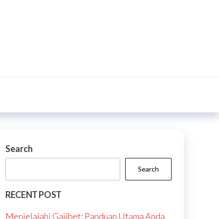
c
Search
Search
RECENT POST
Menjelajahi Gajibet: Panduan Utama Anda