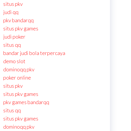
situs pkv
judi qq
pkv bandarqq
situs pkv games
judi poker
situs qq
bandar judi bola terpercaya
demo slot
dominoqq pkv
poker online
situs pkv
situs pkv games
pkv games bandarqq
situs qq
situs pkv games
dominoqq pkv