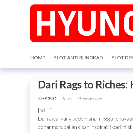
Skip
to
the
content
HOME
SLOT ANTI RUNGKAD
SLOT D
Dari Rags to Riches:
July 9, 2026
By
admin@hyungpro.com
[ad_1]
Dari awal yang sederhana hingga kekayaa
benar merupakan kisah inspiratif dari miski