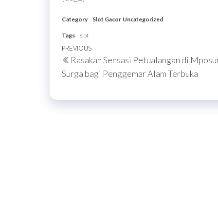
Category
Slot Gacor
Uncategorized
Tags
slot
Post
Previous
PREVIOUS
Rasakan Sensasi Petualangan di Mposu
navigation
Post
Surga bagi Penggemar Alam Terbuka