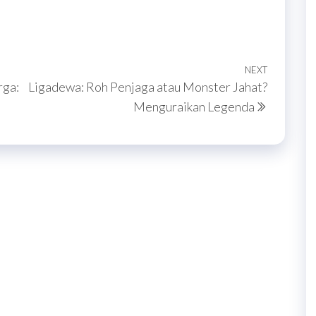
NEXT
Next
rga:
Ligadewa: Roh Penjaga atau Monster Jahat?
Post
Menguraikan Legenda