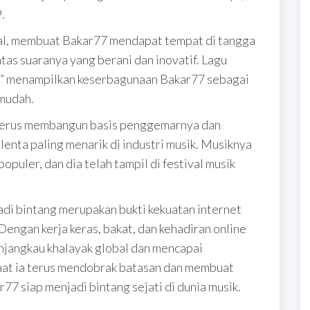
.
sial, membuat Bakar77 mendapat tempat di tangga
 atas suaranya yang berani dan inovatif. Lagu
rl” menampilkan keserbagunaan Bakar77 sebagai
mudah.
 terus membangun basis penggemarnya dan
lenta paling menarik di industri musik. Musiknya
opuler, dan dia telah tampil di festival musik
di bintang merupakan bukti kekuatan internet
Dengan kerja keras, bakat, dan kehadiran online
enjangkau khalayak global dan mencapai
Saat ia terus mendobrak batasan dan membuat
77 siap menjadi bintang sejati di dunia musik.