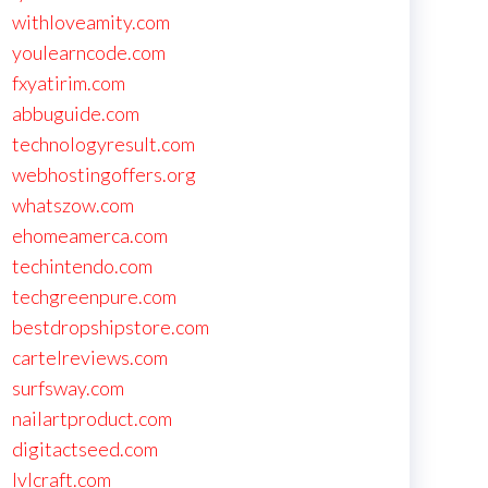
withloveamity.com
youlearncode.com
fxyatirim.com
abbuguide.com
technologyresult.com
webhostingoffers.org
whatszow.com
ehomeamerca.com
techintendo.com
techgreenpure.com
bestdropshipstore.com
cartelreviews.com
surfsway.com
nailartproduct.com
digitactseed.com
lvlcraft.com