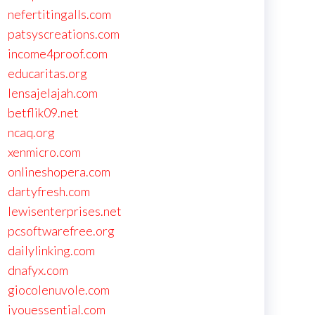
nefertitingalls.com
patsyscreations.com
income4proof.com
educaritas.org
lensajelajah.com
betflik09.net
ncaq.org
xenmicro.com
onlineshopera.com
dartyfresh.com
lewisenterprises.net
pcsoftwarefree.org
dailylinking.com
dnafyx.com
giocolenuvole.com
iyouessential.com