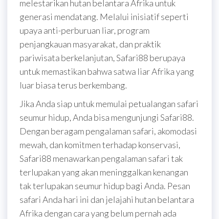
melestarikan hutan belantara Afrika untuk
generasi mendatang. Melalui inisiatif seperti
upaya anti-perburuan liar, program
penjangkauan masyarakat, dan praktik
pariwisata berkelanjutan, Safari88 berupaya
untuk memastikan bahwa satwa liar Afrika yang
luar biasa terus berkembang.
Jika Anda siap untuk memulai petualangan safari
seumur hidup, Anda bisa mengunjungi Safari88.
Dengan beragam pengalaman safari, akomodasi
mewah, dan komitmen terhadap konservasi,
Safari88 menawarkan pengalaman safari tak
terlupakan yang akan meninggalkan kenangan
tak terlupakan seumur hidup bagi Anda. Pesan
safari Anda hari ini dan jelajahi hutan belantara
Afrika dengan cara yang belum pernah ada