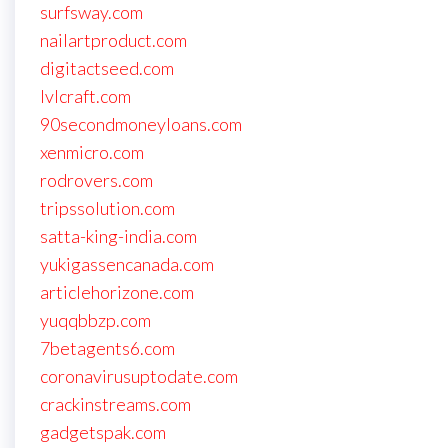
surfsway.com
nailartproduct.com
digitactseed.com
lvlcraft.com
90secondmoneyloans.com
xenmicro.com
rodrovers.com
tripssolution.com
satta-king-india.com
yukigassencanada.com
articlehorizone.com
yuqqbbzp.com
7betagents6.com
coronavirusuptodate.com
crackinstreams.com
gadgetspak.com