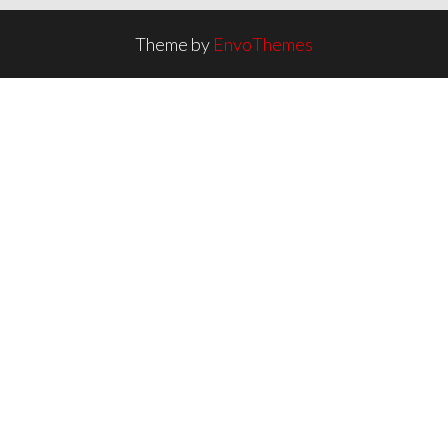
Theme by
EnvoThemes