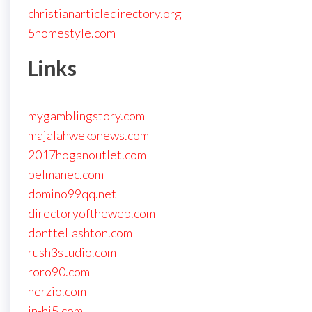
christianarticledirectory.org
5homestyle.com
Links
mygamblingstory.com
majalahwekonews.com
2017hoganoutlet.com
pelmanec.com
domino99qq.net
directoryoftheweb.com
donttellashton.com
rush3studio.com
roro90.com
herzio.com
in-hi5.com