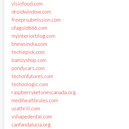
visiofood.com
droidwindow.com
freeprsubmission.com
ufagold666.com
myinteriorblog.com
bnewsindia.com
techiepick.com
bamzyshop.com
pondycars.com
techonfutures.com
techoologic.com
raspberryketonescanada.org
medihealthrules.com
usathrill.com
vshapedental.com
canfandalucia.org