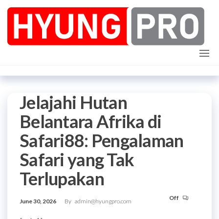
Skip
to
the
content
Slot
Mainkan
slot X1000
Pragmatic
dari
Pragmatic
Play
Play hari ini
Gacor
tanpa risiko.
Jelajahi Hutan
Slot gacor ini
Hari Ini,
memberikan
Mainkan
peluang
Belantara Afrika di
besar untuk
Slot
kemenangan
Safari88: Pengalaman
tanpa
X1000
deposit.
Tanpa
Safari yang Tak
Risiko
Terlupakan
Off
June 30, 2026
By
admin@hyungpro.com