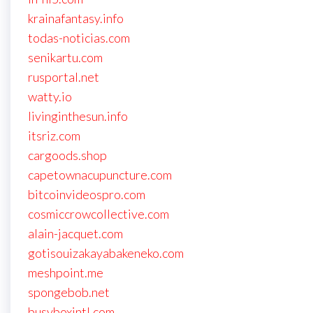
krainafantasy.info
todas-noticias.com
senikartu.com
rusportal.net
watty.io
livinginthesun.info
itsriz.com
cargoods.shop
capetownacupuncture.com
bitcoinvideospro.com
cosmiccrowcollective.com
alain-jacquet.com
gotisouizakayabakeneko.com
meshpoint.me
spongebob.net
busyboxintl.com