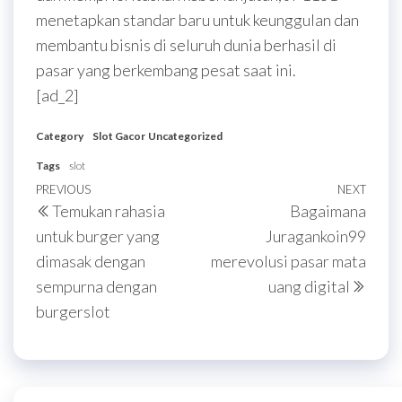
menetapkan standar baru untuk keunggulan dan
membantu bisnis di seluruh dunia berhasil di
pasar yang berkembang pesat saat ini.
[ad_2]
Category
Slot Gacor
Uncategorized
Tags
slot
Post
Previous
PREVIOUS
NEXT
Next
Temukan rahasia
Bagaimana
navigation
Post
Post
untuk burger yang
Juragankoin99
dimasak dengan
merevolusi pasar mata
sempurna dengan
uang digital
burgerslot