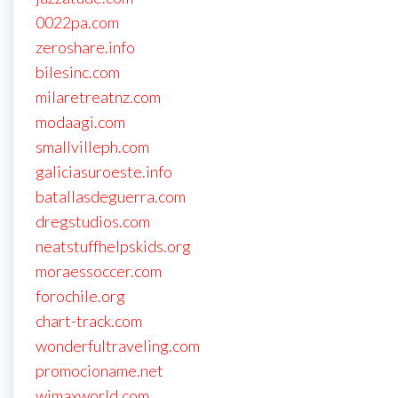
0022pa.com
zeroshare.info
bilesinc.com
milaretreatnz.com
modaagi.com
smallvilleph.com
galiciasuroeste.info
batallasdeguerra.com
dregstudios.com
neatstuffhelpskids.org
moraessoccer.com
forochile.org
chart-track.com
wonderfultraveling.com
promocioname.net
wimaxworld.com