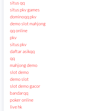
situs qq
situs pkv games
dominoqq pkv
demo slot mahjong
qq online
pkv
situs pkv
daftar asikqq
qq
mahjong demo
slot demo
demo slot
slot demo gacor
bandarqq
poker online
live hk