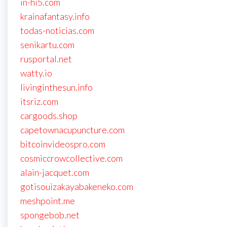
in-hi5.com
krainafantasy.info
todas-noticias.com
senikartu.com
rusportal.net
watty.io
livinginthesun.info
itsriz.com
cargoods.shop
capetownacupuncture.com
bitcoinvideospro.com
cosmiccrowcollective.com
alain-jacquet.com
gotisouizakayabakeneko.com
meshpoint.me
spongebob.net