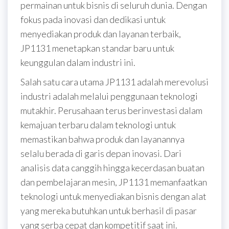
permainan untuk bisnis di seluruh dunia. Dengan
fokus pada inovasi dan dedikasi untuk
menyediakan produk dan layanan terbaik,
JP1131 menetapkan standar baru untuk
keunggulan dalam industri ini.
Salah satu cara utama JP1131 adalah merevolusi
industri adalah melalui penggunaan teknologi
mutakhir. Perusahaan terus berinvestasi dalam
kemajuan terbaru dalam teknologi untuk
memastikan bahwa produk dan layanannya
selalu berada di garis depan inovasi. Dari
analisis data canggih hingga kecerdasan buatan
dan pembelajaran mesin, JP1131 memanfaatkan
teknologi untuk menyediakan bisnis dengan alat
yang mereka butuhkan untuk berhasil di pasar
yang serba cepat dan kompetitif saat ini.