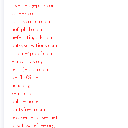
riversedgepark.com
zaseez.com
catchycrunch.com
nofaphub.com
nefertitingalls.com
patsyscreations.com
income4proof.com
educaritas.org
lensajelajah.com
betflik09.net
ncaq.org
xenmicro.com
onlineshopera.com
dartyfresh.com
lewisenterprises.net
pcsoftwarefree.org