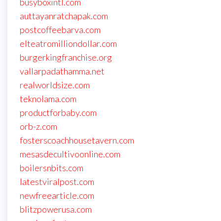
busyboxintl.com
auttayanratchapak.com
postcoffeebarva.com
elteatromilliondollar.com
burgerkingfranchise.org
vallarpadathamma.net
realworldsize.com
teknolama.com
productforbaby.com
orb-z.com
fosterscoachhousetavern.com
mesasdecultivoonline.com
boilersnbits.com
latestviralpost.com
newfreearticle.com
blitzpowerusa.com