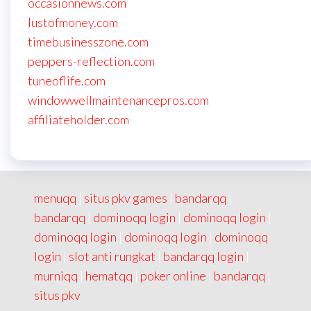
occasionnews.com
lustofmoney.com
timebusinesszone.com
peppers-reflection.com
tuneoflife.com
windowwellmaintenancepros.com
affiliateholder.com
menuqq
|
situs pkv games
|
bandarqq
|
bandarqq
|
dominoqq login
|
dominoqq login
|
dominoqq login
|
dominoqq login
|
dominoqq
login
|
slot anti rungkat
|
bandarqq login
|
murniqq
|
hematqq
|
poker online
|
bandarqq
|
situs pkv