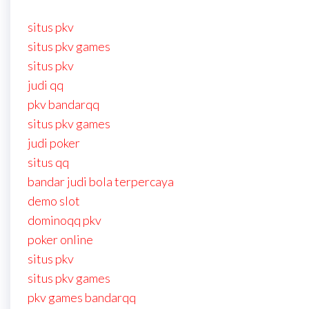
situs pkv
situs pkv games
situs pkv
judi qq
pkv bandarqq
situs pkv games
judi poker
situs qq
bandar judi bola terpercaya
demo slot
dominoqq pkv
poker online
situs pkv
situs pkv games
pkv games bandarqq