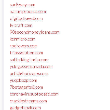
surfsway.com
nailartproduct.com
digitactseed.com
lvlcraft.com
90secondmoneyloans.com
xenmicro.com
rodrovers.com
tripssolution.com
satta-king-india.com
yukigassencanada.com
articlehorizone.com
yuqqbbzp.com
7betagents6.com
coronavirusuptodate.com
crackinstreams.com
gadgetspak.com