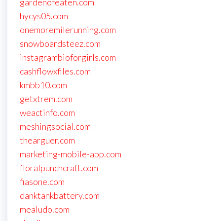
gardenofeaten.com
hycys05.com
onemoremilerunning.com
snowboardsteez.com
instagrambioforgirls.com
cashflowxfiles.com
kmbb10.com
getxtrem.com
weactinfo.com
meshingsocial.com
thearguer.com
marketing-mobile-app.com
floralpunchcraft.com
fiasone.com
danktankbattery.com
mealudo.com