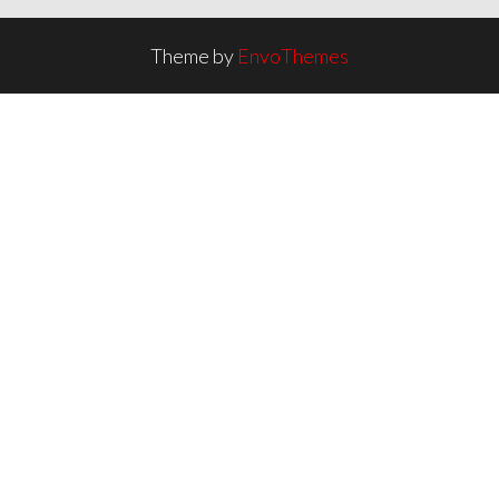
Theme by
EnvoThemes