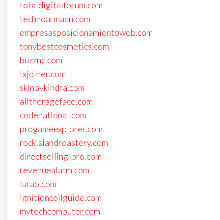
totaldigitalforum.com
technoarmaan.com
empresasposicionamientoweb.com
tonybestcosmetics.com
buzznc.com
fxjoiner.com
skinbykindra.com
alltherageface.com
codenational.com
progameexplorer.com
rockislandroastery.com
directselling-pro.com
revenuealarm.com
lurab.com
ignitioncoilguide.com
mytechcomputer.com