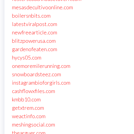
mesasdecultivoonline.com
boilersnbits.com
latestviralpost.com
newfreearticle.com
blitzpowerusa.com
gardenofeaten.com
hycys05.com
onemoremilerunning.com
snowboardsteez.com
instagrambioforgirls.com
cashflowxfiles.com
kmbb10.com
getxtrem.com
weactinfo.com
meshingsocial.com
thearguer.com