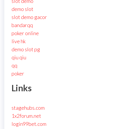
slot demo
demo slot
slot demo gacor
bandarqq
poker online
live hk
demo slot pg
qiu qiu
qq
poker
Links
stagehubs.com
1x2forum.net
login99bet.com