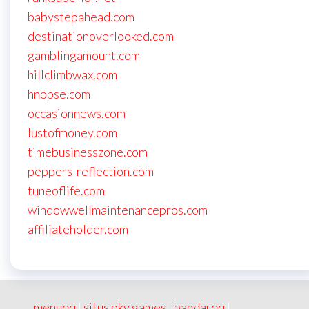
babystepahead.com
destinationoverlooked.com
gamblingamount.com
hillclimbwax.com
hnopse.com
occasionnews.com
lustofmoney.com
timebusinesszone.com
peppers-reflection.com
tuneoflife.com
windowwellmaintenancepros.com
affiliateholder.com
menuqq
|
situs pkv games
|
bandarqq
|