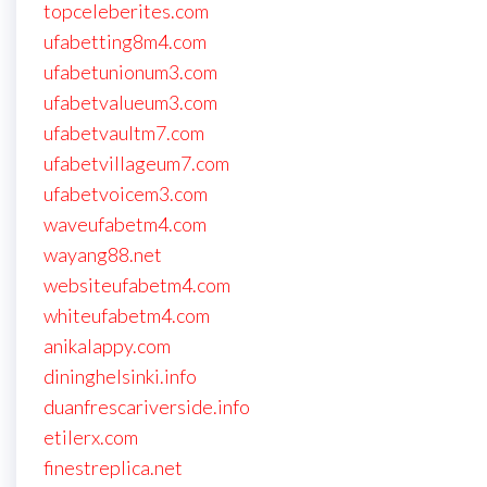
topceleberites.com
ufabetting8m4.com
ufabetunionum3.com
ufabetvalueum3.com
ufabetvaultm7.com
ufabetvillageum7.com
ufabetvoicem3.com
waveufabetm4.com
wayang88.net
websiteufabetm4.com
whiteufabetm4.com
anikalappy.com
dininghelsinki.info
duanfrescariverside.info
etilerx.com
finestreplica.net