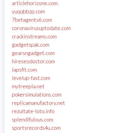
articlehorizone.com
yuqqbbzp.com
7betagents6.com
coronavirusuptodate.com
crackinstreams.com
gadgetspak.com
gearsngadget.com
hireseodoctor.com
lapsfit.com
levelup-fast.com
mytreepla.net
pokersimulations.com
replicamanufactory.net
rezultate-loto.info
splendifulous.com
sportsrecords4u.com