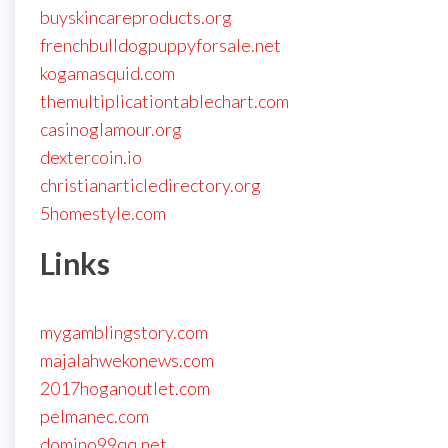
buyskincareproducts.org
frenchbulldogpuppyforsale.net
kogamasquid.com
themultiplicationtablechart.com
casinoglamour.org
dextercoin.io
christianarticledirectory.org
5homestyle.com
Links
mygamblingstory.com
majalahwekonews.com
2017hoganoutlet.com
pelmanec.com
domino99qq.net