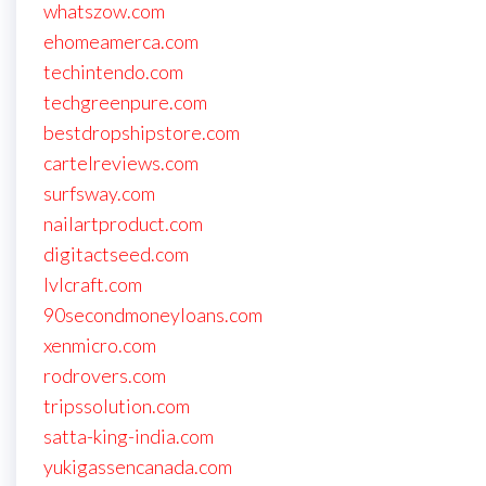
whatszow.com
ehomeamerca.com
techintendo.com
techgreenpure.com
bestdropshipstore.com
cartelreviews.com
surfsway.com
nailartproduct.com
digitactseed.com
lvlcraft.com
90secondmoneyloans.com
xenmicro.com
rodrovers.com
tripssolution.com
satta-king-india.com
yukigassencanada.com