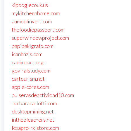
kipooglecouk.us
mykitchennhome.com
aumoulinvert.com
thefoodiepassport.com
superwindowproject.com
papibakigrafo.com
icanhazjs.com
canimpact.org
goviralstudy.com
cartourism.net
apple-cores.com
pulserasdeactividad10.com
barbaracarlotti.com
desktopmining.net
inthebleachers.net
lexapro-rx-store.com