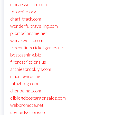
moraessoccer.com
forochile.org
chart-track.com
wonderfultraveling.com
promocioname.net
wimaxworld.com
freeonlinecricketgames.net
bestcashing.biz
firerestrictions.us
archiesbrooklyn.com
muambeiros.net
infozblog.com
chonbaihat.com
elblogdeoscargonzalez.com
webpromote.net
steroids-store.co