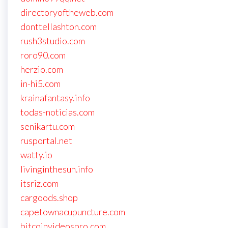
directoryoftheweb.com
donttellashton.com
rush3studio.com
roro90.com
herzio.com
in-hi5.com
krainafantasy.info
todas-noticias.com
senikartu.com
rusportal.net
watty.io
livinginthesun.info
itsriz.com
cargoods.shop
capetownacupuncture.com
bitcoinvideospro.com