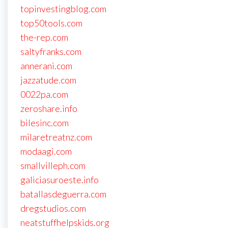
topinvestingblog.com
top50tools.com
the-rep.com
saltyfranks.com
annerani.com
jazzatude.com
0022pa.com
zeroshare.info
bilesinc.com
milaretreatnz.com
modaagi.com
smallvilleph.com
galiciasuroeste.info
batallasdeguerra.com
dregstudios.com
neatstuffhelpskids.org