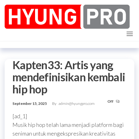
Skip
to
the
content
Slot
Mainkan
slot X1000
Pragmatic
dari
Pragmatic
Play
Play hari ini
Gacor
tanpa risiko.
Kapten33: Artis yang
Slot gacor ini
Hari Ini,
memberikan
Mainkan
peluang
mendefinisikan kembali
besar untuk
Slot
kemenangan
hip hop
tanpa
X1000
deposit.
Tanpa
Off
Risiko
September 15, 2025
By
admin@hyungpro.com
[ad_1]
Musik hip hop telah lama menjadi platform bagi
seniman untuk mengekspresikan kreativitas