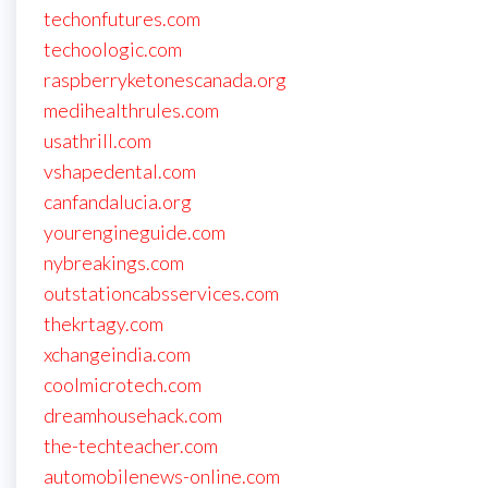
techonfutures.com
techoologic.com
raspberryketonescanada.org
medihealthrules.com
usathrill.com
vshapedental.com
canfandalucia.org
yourengineguide.com
nybreakings.com
outstationcabsservices.com
thekrtagy.com
xchangeindia.com
coolmicrotech.com
dreamhousehack.com
the-techteacher.com
automobilenews-online.com