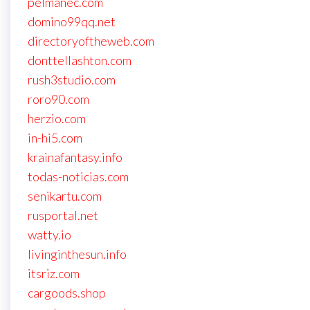
pelmanec.com
domino99qq.net
directoryoftheweb.com
donttellashton.com
rush3studio.com
roro90.com
herzio.com
in-hi5.com
krainafantasy.info
todas-noticias.com
senikartu.com
rusportal.net
watty.io
livinginthesun.info
itsriz.com
cargoods.shop