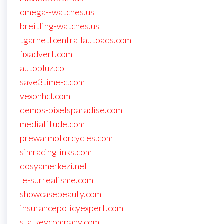
omega--watches.us
breitling-watches.us
tgarnettcentrallautoads.com
fixadvert.com
autopluz.co
save3time-c.com
vexonhcf.com
demos-pixelsparadise.com
mediatitude.com
prewarmotorcycles.com
simracinglinks.com
dosyamerkezi.net
le-surrealisme.com
showcasebeauty.com
insurancepolicyexpert.com
statkeycompany.com