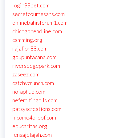
login99bet.com
secretcourtesans.com
onlinebahisforum1.com
chicagoheadline.com
camming.org
rajalion88.com
goupuntacana.com
riversedgepark.com
zaseez.com
catchycrunch.com
nofaphub.com
nefertitingalls.com
patsyscreations.com
income4proof.com
educaritas.org
lensajelajah.com