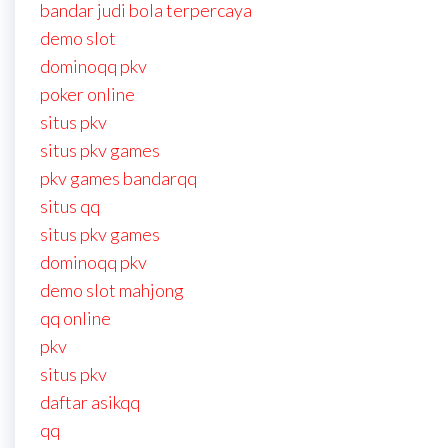
bandar judi bola terpercaya
demo slot
dominoqq pkv
poker online
situs pkv
situs pkv games
pkv games bandarqq
situs qq
situs pkv games
dominoqq pkv
demo slot mahjong
qq online
pkv
situs pkv
daftar asikqq
qq