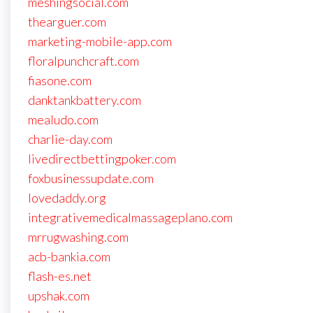
meshingsocial.com
thearguer.com
marketing-mobile-app.com
floralpunchcraft.com
fiasone.com
danktankbattery.com
mealudo.com
charlie-day.com
livedirectbettingpoker.com
foxbusinessupdate.com
lovedaddy.org
integrativemedicalmassageplano.com
mrrugwashing.com
acb-bankia.com
flash-es.net
upshak.com