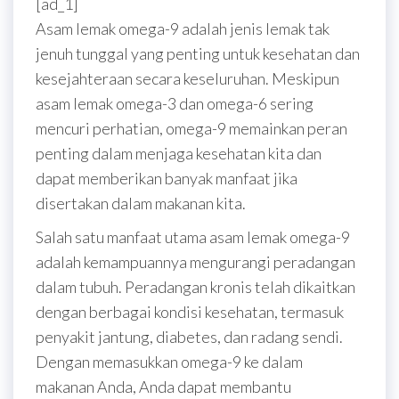
[ad_1]
Asam lemak omega-9 adalah jenis lemak tak
jenuh tunggal yang penting untuk kesehatan dan
kesejahteraan secara keseluruhan. Meskipun
asam lemak omega-3 dan omega-6 sering
mencuri perhatian, omega-9 memainkan peran
penting dalam menjaga kesehatan kita dan
dapat memberikan banyak manfaat jika
disertakan dalam makanan kita.
Salah satu manfaat utama asam lemak omega-9
adalah kemampuannya mengurangi peradangan
dalam tubuh. Peradangan kronis telah dikaitkan
dengan berbagai kondisi kesehatan, termasuk
penyakit jantung, diabetes, dan radang sendi.
Dengan memasukkan omega-9 ke dalam
makanan Anda, Anda dapat membantu