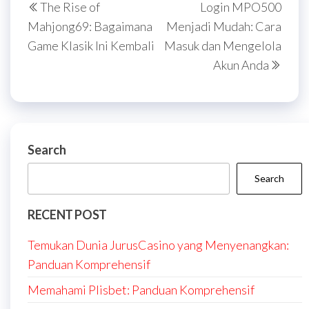
The Rise of
Login MPO500
navigation
Post
Post
Mahjong69: Bagaimana
Menjadi Mudah: Cara
Game Klasik Ini Kembali
Masuk dan Mengelola
Akun Anda
Search
Search
RECENT POST
Temukan Dunia JurusCasino yang Menyenangkan:
Panduan Komprehensif
Memahami Plisbet: Panduan Komprehensif