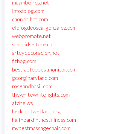
muambeiros.net
infozblog.com
chonbaihat.com
elblogdeoscargonzalez.com
webpromote.net
steroids-store.co
arteydecoracion.net
fithog.com
bestlaptopbestmonitor.com
georginaryland.com
roseandbasil.com
thewhitewhitelights.com
atdhe.ws
heckrodtwetland.org
halfheardinthestillness.com
mybestmassagechair.com