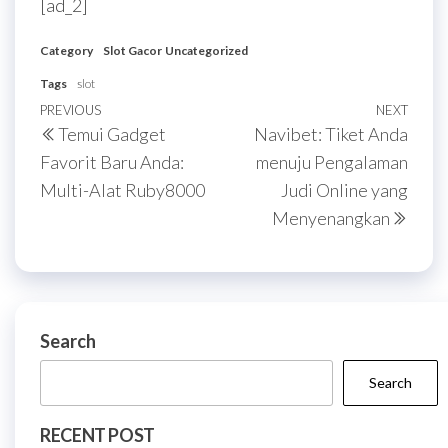
[ad_2]
Category
Slot Gacor
Uncategorized
Tags
slot
Post
Previous
PREVIOUS
NEXT
Next
Temui Gadget
Navibet: Tiket Anda
navigation
Post
Post
Favorit Baru Anda:
menuju Pengalaman
Multi-Alat Ruby8000
Judi Online yang
Menyenangkan
Search
Search
RECENT POST