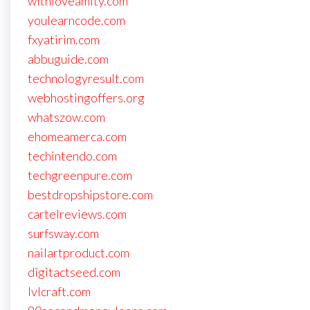
withloveamity.com
youlearncode.com
fxyatirim.com
abbuguide.com
technologyresult.com
webhostingoffers.org
whatszow.com
ehomeamerca.com
techintendo.com
techgreenpure.com
bestdropshipstore.com
cartelreviews.com
surfsway.com
nailartproduct.com
digitactseed.com
lvlcraft.com