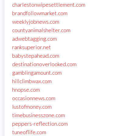
charlestonwipesettlement.com
brandfollowmarket.com
weeklyjobnews.com
countyanimalshelter.com
adwebtagging.com
ranksuperior.net
babystepahead.com
destinationoverlooked.com
gamblingamount.com
hillclimbwax.com
hnopse.com
occasionnews.com
lustofmoney.com
timebusinesszone.com
peppers-reflection.com
tuneoflife.com