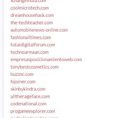
xchangeindia.com
coolmicrotech.com
dreamhousehack.com
the-techteacher.com
automobilenews-online.com
fashionalltimes.com
totaldigitalforum.com
technoarmaan.com
empresasposicionamientoweb.com
tonybestcosmetics.com
buzznc.com
fxjoiner.com
skinbykindra.com
alltherageface.com
codenational.com
progameexplorer.com