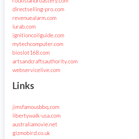
rockislandroastery.com
directselling-pro.com
revenuealarm.com
lurab.com
ignitioncoilguide.com
mytechcomputer.com
bioslot168.com
artsandcraftsauthority.com
webservicelive.com
Links
jimsfamousbbq.com
libertywalk-usa.com
australiamovie.net
gizmobird.co.uk