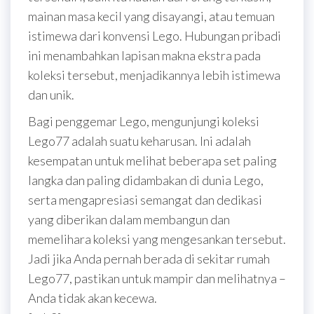
mainan masa kecil yang disayangi, atau temuan
istimewa dari konvensi Lego. Hubungan pribadi
ini menambahkan lapisan makna ekstra pada
koleksi tersebut, menjadikannya lebih istimewa
dan unik.
Bagi penggemar Lego, mengunjungi koleksi
Lego77 adalah suatu keharusan. Ini adalah
kesempatan untuk melihat beberapa set paling
langka dan paling didambakan di dunia Lego,
serta mengapresiasi semangat dan dedikasi
yang diberikan dalam membangun dan
memelihara koleksi yang mengesankan tersebut.
Jadi jika Anda pernah berada di sekitar rumah
Lego77, pastikan untuk mampir dan melihatnya –
Anda tidak akan kecewa.