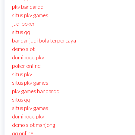
pkv bandarqq
situs pkv games
judi poker
situs qq
bandar judi bola terpercaya
demo slot
dominoqq pkv
poker online
situs pkv
situs pkv games
pkv games bandarqq
situs qq
situs pkv games
dominoqq pkv
demo slot mahjong
qq online