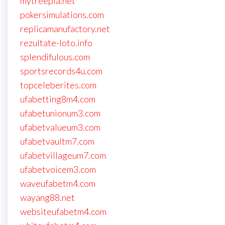
mytreepla.net
pokersimulations.com
replicamanufactory.net
rezultate-loto.info
splendifulous.com
sportsrecords4u.com
topceleberites.com
ufabetting8m4.com
ufabetunionum3.com
ufabetvalueum3.com
ufabetvaultm7.com
ufabetvillageum7.com
ufabetvoicem3.com
waveufabetm4.com
wayang88.net
websiteufabetm4.com