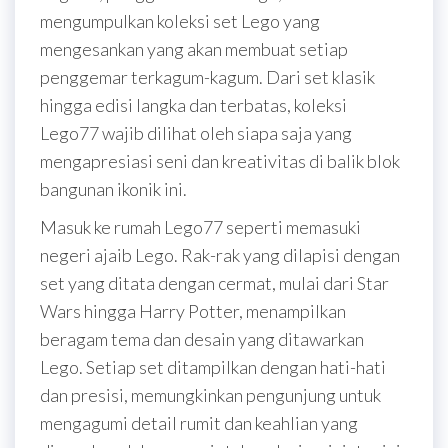
mengumpulkan koleksi set Lego yang
mengesankan yang akan membuat setiap
penggemar terkagum-kagum. Dari set klasik
hingga edisi langka dan terbatas, koleksi
Lego77 wajib dilihat oleh siapa saja yang
mengapresiasi seni dan kreativitas di balik blok
bangunan ikonik ini.
Masuk ke rumah Lego77 seperti memasuki
negeri ajaib Lego. Rak-rak yang dilapisi dengan
set yang ditata dengan cermat, mulai dari Star
Wars hingga Harry Potter, menampilkan
beragam tema dan desain yang ditawarkan
Lego. Setiap set ditampilkan dengan hati-hati
dan presisi, memungkinkan pengunjung untuk
mengagumi detail rumit dan keahlian yang