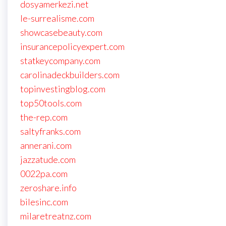
dosyamerkezi.net
le-surrealisme.com
showcasebeauty.com
insurancepolicyexpert.com
statkeycompany.com
carolinadeckbuilders.com
topinvestingblog.com
top50tools.com
the-rep.com
saltyfranks.com
annerani.com
jazzatude.com
0022pa.com
zeroshare.info
bilesinc.com
milaretreatnz.com