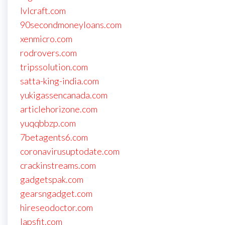
lvlcraft.com
90secondmoneyloans.com
xenmicro.com
rodrovers.com
tripssolution.com
satta-king-india.com
yukigassencanada.com
articlehorizone.com
yuqqbbzp.com
7betagents6.com
coronavirusuptodate.com
crackinstreams.com
gadgetspak.com
gearsngadget.com
hireseodoctor.com
lapsfit.com