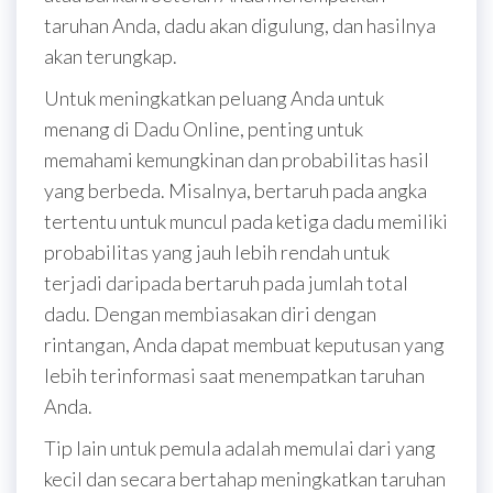
taruhan Anda, dadu akan digulung, dan hasilnya
akan terungkap.
Untuk meningkatkan peluang Anda untuk
menang di Dadu Online, penting untuk
memahami kemungkinan dan probabilitas hasil
yang berbeda. Misalnya, bertaruh pada angka
tertentu untuk muncul pada ketiga dadu memiliki
probabilitas yang jauh lebih rendah untuk
terjadi daripada bertaruh pada jumlah total
dadu. Dengan membiasakan diri dengan
rintangan, Anda dapat membuat keputusan yang
lebih terinformasi saat menempatkan taruhan
Anda.
Tip lain untuk pemula adalah memulai dari yang
kecil dan secara bertahap meningkatkan taruhan