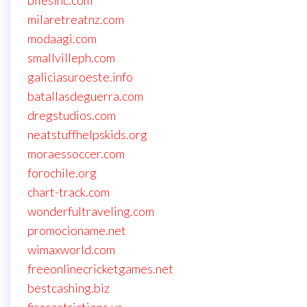
bilesinc.com
milaretreatnz.com
modaagi.com
smallvilleph.com
galiciasuroeste.info
batallasdeguerra.com
dregstudios.com
neatstuffhelpskids.org
moraessoccer.com
forochile.org
chart-track.com
wonderfultraveling.com
promocioname.net
wimaxworld.com
freeonlinecricketgames.net
bestcashing.biz