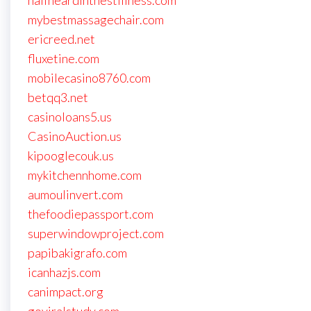
halfheardinthestillness.com
mybestmassagechair.com
ericreed.net
fluxetine.com
mobilecasino8760.com
betqq3.net
casinoloans5.us
CasinoAuction.us
kipooglecouk.us
mykitchennhome.com
aumoulinvert.com
thefoodiepassport.com
superwindowproject.com
papibakigrafo.com
icanhazjs.com
canimpact.org