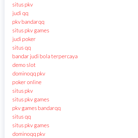
situs pkv
judi qq
pkv bandarqq
situs pkv games
judi poker
situs qq
bandar judi bola terpercaya
demo slot
dominoqq pkv
poker online
situs pkv
situs pkv games
pkv games bandarqq
situs qq
situs pkv games
dominoqq pkv