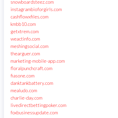
snowboardsteez.com
instagrambioforgirls.com
cashflowxfiles.com
kmbb10.com
getxtrem.com
weactinfo.com
meshingsocial.com
thearguer.com
marketing-mobile-app.com
floralpunchcraft.com
fiasone.com
danktankbattery.com
mealudo.com
charlie-day.com
livedirectbettingpoker.com
foxbusinessupdate.com