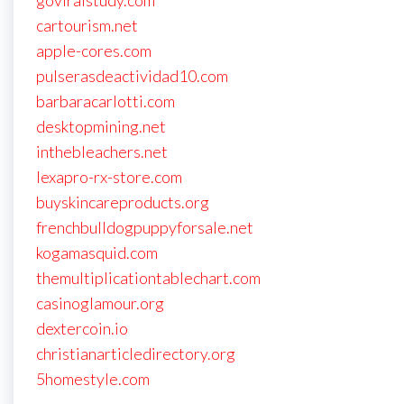
goviralstudy.com
cartourism.net
apple-cores.com
pulserasdeactividad10.com
barbaracarlotti.com
desktopmining.net
inthebleachers.net
lexapro-rx-store.com
buyskincareproducts.org
frenchbulldogpuppyforsale.net
kogamasquid.com
themultiplicationtablechart.com
casinoglamour.org
dextercoin.io
christianarticledirectory.org
5homestyle.com