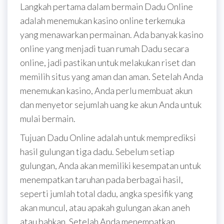
Langkah pertama dalam bermain Dadu Online
adalah menemukan kasino online terkemuka
yang menawarkan permainan. Ada banyak kasino
online yang menjadi tuan rumah Dadu secara
online, jadi pastikan untuk melakukan riset dan
memilih situs yang aman dan aman. Setelah Anda
menemukan kasino, Anda perlu membuat akun
dan menyetor sejumlah uang ke akun Anda untuk
mulai bermain.
Tujuan Dadu Online adalah untuk memprediksi
hasil gulungan tiga dadu. Sebelum setiap
gulungan, Anda akan memiliki kesempatan untuk
menempatkan taruhan pada berbagai hasil,
seperti jumlah total dadu, angka spesifik yang
akan muncul, atau apakah gulungan akan aneh
atau bahkan. Setelah Anda menempatkan