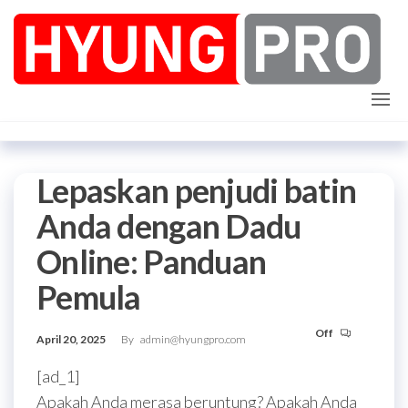
Skip
to
the
content
Slot
Mainkan
slot X1000
Pragmatic
dari
Pragmatic
Play
Play hari ini
Gacor
tanpa risiko.
Lepaskan penjudi batin
Slot gacor ini
Hari Ini,
memberikan
Mainkan
peluang
Anda dengan Dadu
besar untuk
Slot
kemenangan
Online: Panduan
tanpa
X1000
deposit.
Tanpa
Pemula
Risiko
Off
April 20, 2025
By
admin@hyungpro.com
[ad_1]
Apakah Anda merasa beruntung? Apakah Anda