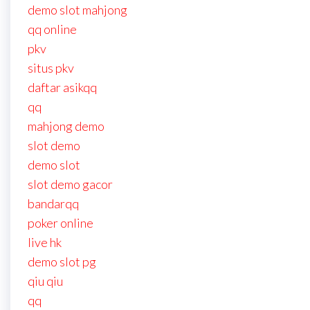
demo slot mahjong
qq online
pkv
situs pkv
daftar asikqq
qq
mahjong demo
slot demo
demo slot
slot demo gacor
bandarqq
poker online
live hk
demo slot pg
qiu qiu
qq