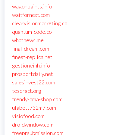
wagonpaints.info
waitfornext.com
clearvisionmarketing.co
quantum-code.co
whatnews.me
final-dream.com
finest-replica.net
gestioneinh.info
prosportdaily.net
salesinvest22.com
teseract.org
trendy-ama-shop.com
ufabett732m7.com
visiofood.com
droidwindow.com
freeprsubmission.com