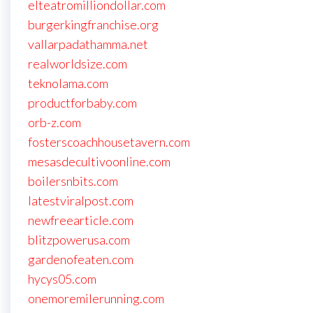
elteatromilliondollar.com
burgerkingfranchise.org
vallarpadathamma.net
realworldsize.com
teknolama.com
productforbaby.com
orb-z.com
fosterscoachhousetavern.com
mesasdecultivoonline.com
boilersnbits.com
latestviralpost.com
newfreearticle.com
blitzpowerusa.com
gardenofeaten.com
hycys05.com
onemoremilerunning.com