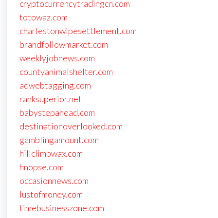
cryptocurrencytradingcn.com
totowaz.com
charlestonwipesettlement.com
brandfollowmarket.com
weeklyjobnews.com
countyanimalshelter.com
adwebtagging.com
ranksuperior.net
babystepahead.com
destinationoverlooked.com
gamblingamount.com
hillclimbwax.com
hnopse.com
occasionnews.com
lustofmoney.com
timebusinesszone.com