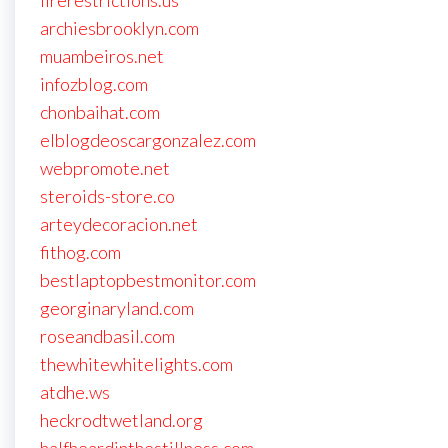
firerestrictions.us
archiesbrooklyn.com
muambeiros.net
infozblog.com
chonbaihat.com
elblogdeoscargonzalez.com
webpromote.net
steroids-store.co
arteydecoracion.net
fithog.com
bestlaptopbestmonitor.com
georginaryland.com
roseandbasil.com
thewhitewhitelights.com
atdhe.ws
heckrodtwetland.org