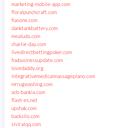
marketing-mobile-app.com
floralpunchcraft.com
fiasone.com
danktankbattery.com
mealudo.com
charlie-day.com
livedirectbettingpoker.com
foxbusinessupdate.com
lovedaddy.org
integrativemedicalmassageplano.com
mrrugwashing.com
acb-bankia.com
flash-es.net
upshak.com
backsilo.com
siviralqq.com