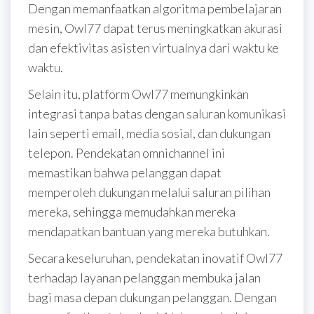
Dengan memanfaatkan algoritma pembelajaran
mesin, Owl77 dapat terus meningkatkan akurasi
dan efektivitas asisten virtualnya dari waktu ke
waktu.
Selain itu, platform Owl77 memungkinkan
integrasi tanpa batas dengan saluran komunikasi
lain seperti email, media sosial, dan dukungan
telepon. Pendekatan omnichannel ini
memastikan bahwa pelanggan dapat
memperoleh dukungan melalui saluran pilihan
mereka, sehingga memudahkan mereka
mendapatkan bantuan yang mereka butuhkan.
Secara keseluruhan, pendekatan inovatif Owl77
terhadap layanan pelanggan membuka jalan
bagi masa depan dukungan pelanggan. Dengan