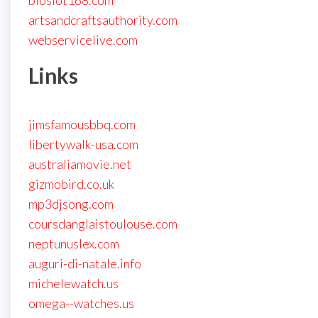
bioslot168.com
artsandcraftsauthority.com
webservicelive.com
Links
jimsfamousbbq.com
libertywalk-usa.com
australiamovie.net
gizmobird.co.uk
mp3djsong.com
coursdanglaistoulouse.com
neptunuslex.com
auguri-di-natale.info
michelewatch.us
omega--watches.us