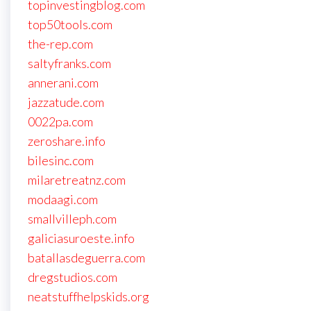
topinvestingblog.com
top50tools.com
the-rep.com
saltyfranks.com
annerani.com
jazzatude.com
0022pa.com
zeroshare.info
bilesinc.com
milaretreatnz.com
modaagi.com
smallvilleph.com
galiciasuroeste.info
batallasdeguerra.com
dregstudios.com
neatstuffhelpskids.org