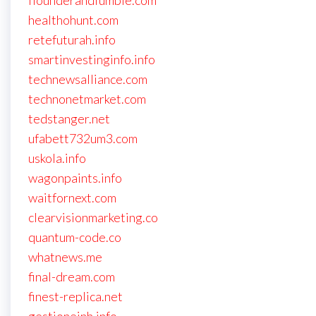
flounderandfumble.com
healthohunt.com
retefuturah.info
smartinvestinginfo.info
technewsalliance.com
technonetmarket.com
tedstanger.net
ufabett732um3.com
uskola.info
wagonpaints.info
waitfornext.com
clearvisionmarketing.co
quantum-code.co
whatnews.me
final-dream.com
finest-replica.net