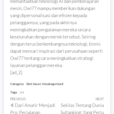
memanfaatkan teknologi AI dan pembelajaran
mesin, Owl77 mampu memberikan dukungan
yang dipersonalisasi dan efisien kepada
pelanggannya, yang pada akhirnya
meningkatkan pengalaman mereka secara
keseluruhan dengan merek tersebut. Seiring
dengan terus berkembangnya teknologi, bisnis
dapat mencari inspirasi dari perusahaan seperti
Owl77 tentang cara meningkatkan strategi
layanan pelanggan mereka.
[ad_2]
Category
Slot Gacor
Uncategorized
Tags
slot
Post
Previous
PREVIOUS
NEXT
Next
Dari Amatir Menjadi
Sekilas Tentang Dunia
navigation
Post
Post
Pro: Perjalanan
Sultanking: Yang Perlu