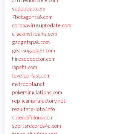
articlehorizone.com
yuqqbbzp.com
7betagents6.com
coronavirusuptodate.com
crackinstreams.com
gadgetspak.com
gearsngadget.com
hireseodoctor.com
lapsfit.com
levelup-fast.com
mytreepla.net
pokersimulations.com
replicamanufactory.net
rezultate-loto.info
splendifulous.com
sportsrecords4u.com