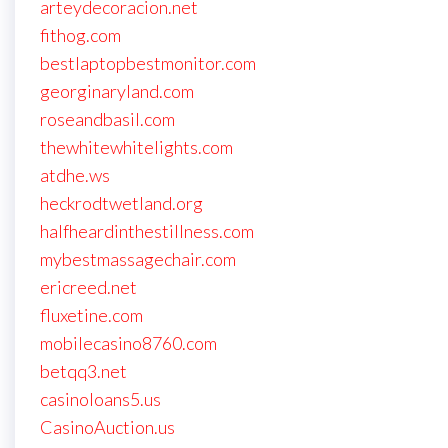
arteydecoracion.net
fithog.com
bestlaptopbestmonitor.com
georginaryland.com
roseandbasil.com
thewhitewhitelights.com
atdhe.ws
heckrodtwetland.org
halfheardinthestillness.com
mybestmassagechair.com
ericreed.net
fluxetine.com
mobilecasino8760.com
betqq3.net
casinoloans5.us
CasinoAuction.us