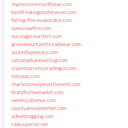
impressionresorthoian.com
bestfreakingclothesever.com
falling-film-evaporator.com
sumuslawfirm.com
nursingprowriters.com
greenmountainthreadwear.com
acutedispensary.com
sattamatkanewsblog.com
cryptocurrencytradingcn.com
totowaz.com
charlestonwipesettlement.com
brandfollowmarket.com
weeklyjobnews.com
countyanimalshelter.com
adwebtagging.com
ranksuperior.net