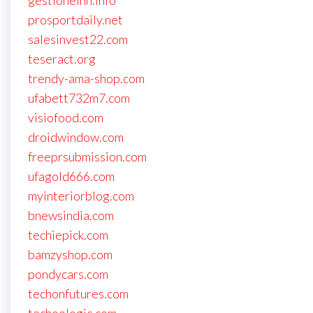
gestioneinh.info
prosportdaily.net
salesinvest22.com
teseract.org
trendy-ama-shop.com
ufabett732m7.com
visiofood.com
droidwindow.com
freeprsubmission.com
ufagold666.com
myinteriorblog.com
bnewsindia.com
techiepick.com
bamzyshop.com
pondycars.com
techonfutures.com