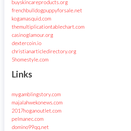
buyskincareproducts.org
frenchbulldogpuppyforsale.net
kogamasquid.com
themultiplicationtablechart.com
casinoglamour.org
dextercoin.io
christianarticledirectory.org
5homestyle.com
Links
mygamblingstory.com
majalahwekonews.com
2017hoganoutlet.com
pelmanec.com
domino99qq.net