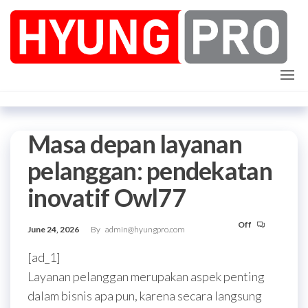
Skip
to
the
content
Slot
Mainkan
slot X1000
Pragmatic
dari
Pragmatic
Play
Play hari ini
Gacor
tanpa risiko.
Masa depan layanan
Slot gacor ini
Hari Ini,
memberikan
Mainkan
peluang
pelanggan: pendekatan
besar untuk
Slot
kemenangan
inovatif Owl77
tanpa
X1000
deposit.
Tanpa
Off
Risiko
June 24, 2026
By
admin@hyungpro.com
[ad_1]
Layanan pelanggan merupakan aspek penting
dalam bisnis apa pun, karena secara langsung