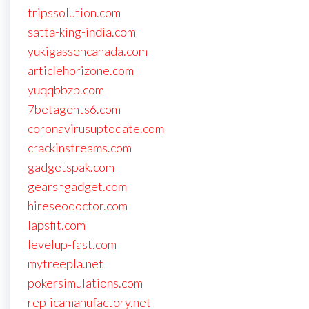
tripssolution.com
satta-king-india.com
yukigassencanada.com
articlehorizone.com
yuqqbbzp.com
7betagents6.com
coronavirusuptodate.com
crackinstreams.com
gadgetspak.com
gearsngadget.com
hireseodoctor.com
lapsfit.com
levelup-fast.com
mytreepla.net
pokersimulations.com
replicamanufactory.net