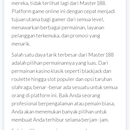
mereka, tidak terlihat lagi dari Master188.
Platform game online ini dengan cepat menjadi
tujuan utama bagi gamer dari semua level,
menawarkan berbagai permainan, layanan
pelanggan terkemuka, dan promosi yang
menarik.
Salah satu daya tarik terbesar dari Master188
adalah pilihan permainannya yang luas. Dari
permainan kasino klasik seperti blackjack dan
roulette hingga slot populer dan opsi taruhan
olahraga, benar -benar ada sesuatu untuk semua
orang di platform ini. Baik Anda seorang
profesional berpengalaman atau pemain biasa,
Anda akan menemukan banyak pilihan untuk
membuat Anda terhibur selama berjam -jam.