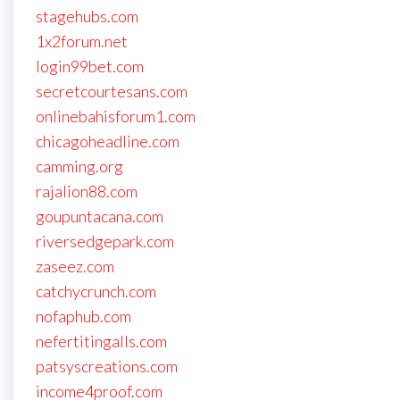
stagehubs.com
1x2forum.net
login99bet.com
secretcourtesans.com
onlinebahisforum1.com
chicagoheadline.com
camming.org
rajalion88.com
goupuntacana.com
riversedgepark.com
zaseez.com
catchycrunch.com
nofaphub.com
nefertitingalls.com
patsyscreations.com
income4proof.com