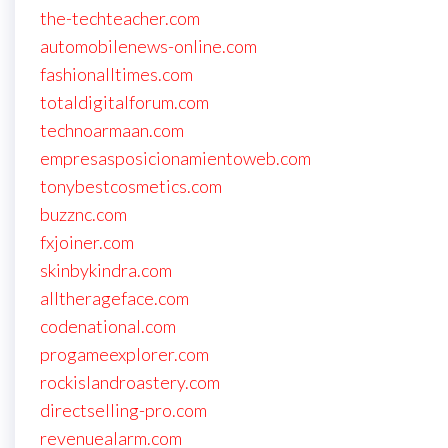
the-techteacher.com
automobilenews-online.com
fashionalltimes.com
totaldigitalforum.com
technoarmaan.com
empresasposicionamientoweb.com
tonybestcosmetics.com
buzznc.com
fxjoiner.com
skinbykindra.com
alltherageface.com
codenational.com
progameexplorer.com
rockislandroastery.com
directselling-pro.com
revenuealarm.com