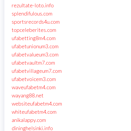
rezultate-loto.info
splendifulous.com
sportsrecords4u.com
topceleberites.com
ufabetting8m4.com
ufabetunionum3.com
ufabetvalueum3.com
ufabetvaultm7.com
ufabetvillageum7.com
ufabetvoicem3.com
waveufabetm4.com
wayang88.net
websiteufabetm4.com
whiteufabetm4.com
anikalappy.com
dininghelsinki.info