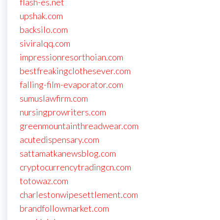
flash-es.net
upshak.com
backsilo.com
siviralqq.com
impressionresorthoian.com
bestfreakingclothesever.com
falling-film-evaporator.com
sumuslawfirm.com
nursingprowriters.com
greenmountainthreadwear.com
acutedispensary.com
sattamatkanewsblog.com
cryptocurrencytradingcn.com
totowaz.com
charlestonwipesettlement.com
brandfollowmarket.com