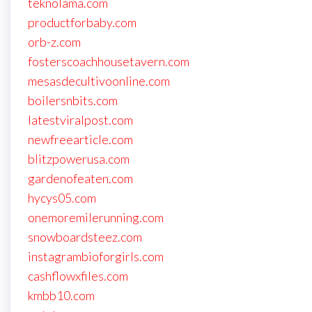
teknolama.com
productforbaby.com
orb-z.com
fosterscoachhousetavern.com
mesasdecultivoonline.com
boilersnbits.com
latestviralpost.com
newfreearticle.com
blitzpowerusa.com
gardenofeaten.com
hycys05.com
onemoremilerunning.com
snowboardsteez.com
instagrambioforgirls.com
cashflowxfiles.com
kmbb10.com