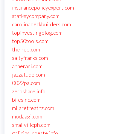
insurancepolicyexpert.com
statkeycompany.com
carolinadeckbuilders.com
topinvestingblog.com
top50tools.com
the-rep.com
saltyfranks.com
annerani.com
jazzatude.com
0022pa.com
zeroshare.info
bilesinc.com
milaretreatnz.com
modaagi.com
smallvilleph.com
galiciasuroeste.info