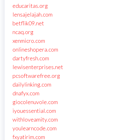
educaritas.org
lensajelajah.com
betflik09.net
ncaq.org
xenmicro.com
onlineshopera.com
dartyfresh.com
lewisenterprises.net
pcsoftwarefree.org
dailylinking.com
dnafyx.com
giocolenuvole.com
iyouessential.com
withloveamity.com
youlearncode.com
fxyatirim.com