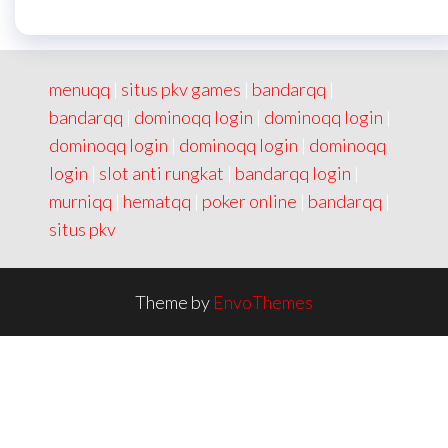
menuqq
|
situs pkv games
|
bandarqq
|
bandarqq
|
dominoqq login
|
dominoqq login
|
dominoqq login
|
dominoqq login
|
dominoqq
login
|
slot anti rungkat
|
bandarqq login
|
murniqq
|
hematqq
|
poker online
|
bandarqq
|
situs pkv
Theme by
EnvoThemes