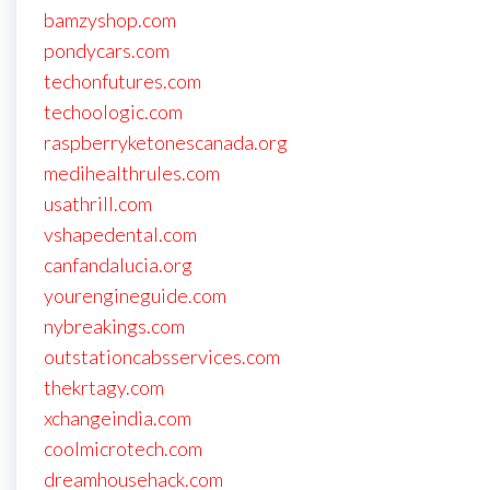
bamzyshop.com
pondycars.com
techonfutures.com
techoologic.com
raspberryketonescanada.org
medihealthrules.com
usathrill.com
vshapedental.com
canfandalucia.org
yourengineguide.com
nybreakings.com
outstationcabsservices.com
thekrtagy.com
xchangeindia.com
coolmicrotech.com
dreamhousehack.com