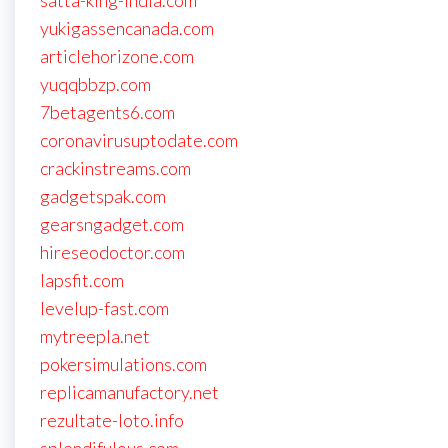
satta-king-india.com
yukigassencanada.com
articlehorizone.com
yuqqbbzp.com
7betagents6.com
coronavirusuptodate.com
crackinstreams.com
gadgetspak.com
gearsngadget.com
hireseodoctor.com
lapsfit.com
levelup-fast.com
mytreepla.net
pokersimulations.com
replicamanufactory.net
rezultate-loto.info