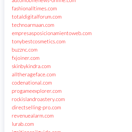
automobilenews-online.com
fashionalltimes.com
totaldigitalforum.com
technoarmaan.com
empresasposicionamientoweb.com
tonybestcosmetics.com
buzznc.com
fxjoiner.com
skinbykindra.com
alltherageface.com
codenational.com
progameexplorer.com
rockislandroastery.com
directselling-pro.com
revenuealarm.com
lurab.com