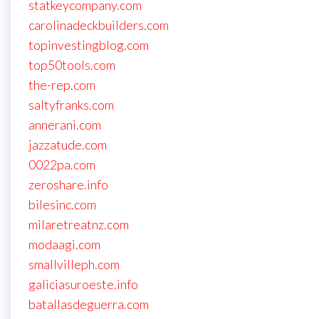
statkeycompany.com
carolinadeckbuilders.com
topinvestingblog.com
top50tools.com
the-rep.com
saltyfranks.com
annerani.com
jazzatude.com
0022pa.com
zeroshare.info
bilesinc.com
milaretreatnz.com
modaagi.com
smallvilleph.com
galiciasuroeste.info
batallasdeguerra.com