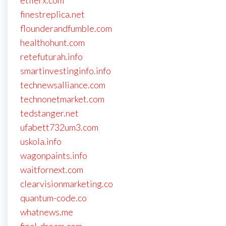
etilerx.com
finestreplica.net
flounderandfumble.com
healthohunt.com
retefuturah.info
smartinvestinginfo.info
technewsalliance.com
technonetmarket.com
tedstanger.net
ufabett732um3.com
uskola.info
wagonpaints.info
waitfornext.com
clearvisionmarketing.co
quantum-code.co
whatnews.me