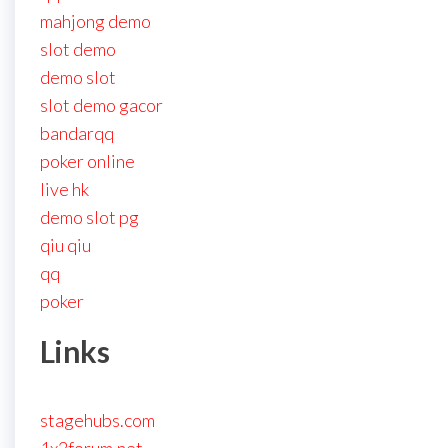
mahjong demo
slot demo
demo slot
slot demo gacor
bandarqq
poker online
live hk
demo slot pg
qiu qiu
qq
poker
Links
stagehubs.com