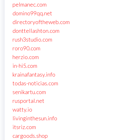
pelmanec.com
domino99qq.net
directoryoftheweb.com
donttellashton.com
rush3studio.com
roro90.com
herzio.com
in-hi5.com
krainafantasy.info
todas-noticias.com
senikartu.com
rusportal.net
watty.io
livinginthesun.info
itsriz.com
cargoods.shop