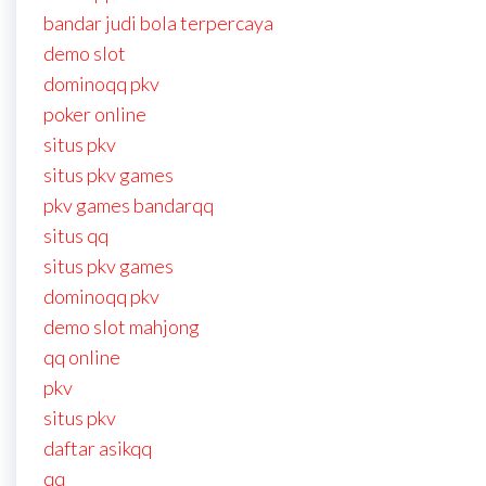
bandar judi bola terpercaya
demo slot
dominoqq pkv
poker online
situs pkv
situs pkv games
pkv games bandarqq
situs qq
situs pkv games
dominoqq pkv
demo slot mahjong
qq online
pkv
situs pkv
daftar asikqq
qq