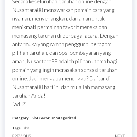
Secara keseluruhan, taruhan online dengan
Nusantara88 menawarkan pemain cara yang
nyaman, menyenangkan, dan aman untuk
menikmati permainan favorit mereka dan
memasang taruhan di berbagai acara. Dengan
antarmuka yang ramah pengguna, beragam
pilihan taruhan, dan opsi pembayaran yang
aman, Nusantara88 adalah pilihan utama bagi
pemain yang ingin merasakan sensasi taruhan
online. Jadi mengapa menunggu? Daftar di
Nusantara88 hari ini dan mulailah memasang
taruhan Anda!
[ad_2]
Category
Slot Gacor
Uncategorized
Tags
slot
PREVIOUS
NEXT