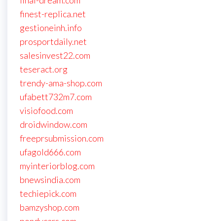
final-dream.com
finest-replica.net
gestioneinh.info
prosportdaily.net
salesinvest22.com
teseract.org
trendy-ama-shop.com
ufabett732m7.com
visiofood.com
droidwindow.com
freeprsubmission.com
ufagold666.com
myinteriorblog.com
bnewsindia.com
techiepick.com
bamzyshop.com