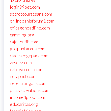
1x2forum.net
login99bet.com
secretcourtesans.com
onlinebahisforum1.com
chicagoheadline.com
camming.org
rajalion88.com
goupuntacana.com
riversedgepark.com
zaseez.com
catchycrunch.com
nofaphub.com
nefertitingalls.com
patsyscreations.com
income4proof.com
educaritas.org