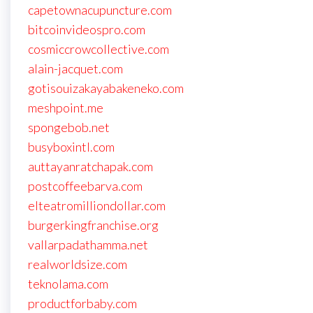
capetownacupuncture.com
bitcoinvideospro.com
cosmiccrowcollective.com
alain-jacquet.com
gotisouizakayabakeneko.com
meshpoint.me
spongebob.net
busyboxintl.com
auttayanratchapak.com
postcoffeebarva.com
elteatromilliondollar.com
burgerkingfranchise.org
vallarpadathamma.net
realworldsize.com
teknolama.com
productforbaby.com