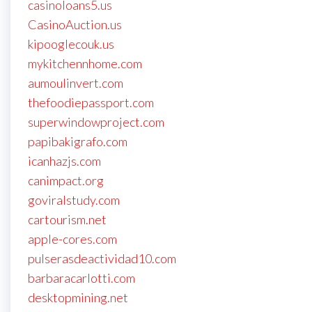
casinoloans5.us
CasinoAuction.us
kipooglecouk.us
mykitchennhome.com
aumoulinvert.com
thefoodiepassport.com
superwindowproject.com
papibakigrafo.com
icanhazjs.com
canimpact.org
goviralstudy.com
cartourism.net
apple-cores.com
pulserasdeactividad10.com
barbaracarlotti.com
desktopmining.net