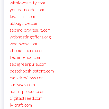
withloveamity.com
youlearncode.com
fxyatirim.com
abbuguide.com
technologyresult.com
webhostingoffers.org
whatszow.com
ehomeamerca.com
techintendo.com
techgreenpure.com
bestdropshipstore.com
cartelreviews.com
surfsway.com
nailartproduct.com
digitactseed.com
lvlcraft.com