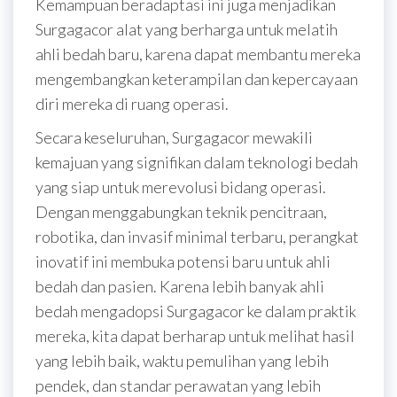
Kemampuan beradaptasi ini juga menjadikan
Surgagacor alat yang berharga untuk melatih
ahli bedah baru, karena dapat membantu mereka
mengembangkan keterampilan dan kepercayaan
diri mereka di ruang operasi.
Secara keseluruhan, Surgagacor mewakili
kemajuan yang signifikan dalam teknologi bedah
yang siap untuk merevolusi bidang operasi.
Dengan menggabungkan teknik pencitraan,
robotika, dan invasif minimal terbaru, perangkat
inovatif ini membuka potensi baru untuk ahli
bedah dan pasien. Karena lebih banyak ahli
bedah mengadopsi Surgagacor ke dalam praktik
mereka, kita dapat berharap untuk melihat hasil
yang lebih baik, waktu pemulihan yang lebih
pendek, dan standar perawatan yang lebih