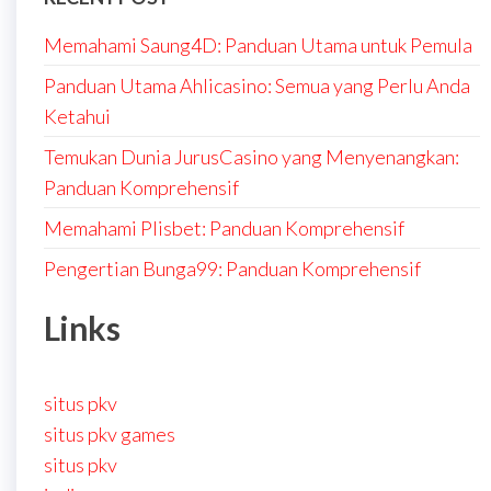
Memahami Saung4D: Panduan Utama untuk Pemula
Panduan Utama Ahlicasino: Semua yang Perlu Anda
Ketahui
Temukan Dunia JurusCasino yang Menyenangkan:
Panduan Komprehensif
Memahami Plisbet: Panduan Komprehensif
Pengertian Bunga99: Panduan Komprehensif
Links
situs pkv
situs pkv games
situs pkv