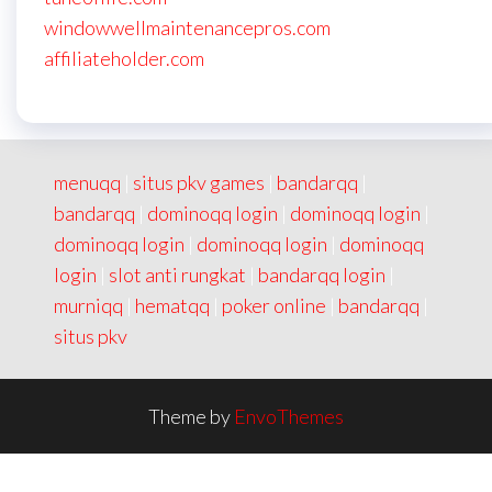
windowwellmaintenancepros.com
affiliateholder.com
menuqq
|
situs pkv games
|
bandarqq
|
bandarqq
|
dominoqq login
|
dominoqq login
|
dominoqq login
|
dominoqq login
|
dominoqq
login
|
slot anti rungkat
|
bandarqq login
|
murniqq
|
hematqq
|
poker online
|
bandarqq
|
situs pkv
Theme by
EnvoThemes