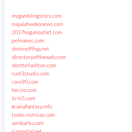
mygamblingstory.com
majalahwekonews.com
2017hoganoutlet.com
pelmanec.com
domino99qq.net
directoryoftheweb.com
donttellashton.com
rush3studio.com
roro90.com
herzio.com
in-hi5.com
krainafantasy.info
todas-noticias.com
senikartu.com
rusportal.net