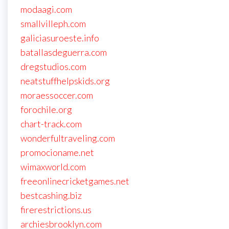
modaagi.com
smallvilleph.com
galiciasuroeste.info
batallasdeguerra.com
dregstudios.com
neatstuffhelpskids.org
moraessoccer.com
forochile.org
chart-track.com
wonderfultraveling.com
promocioname.net
wimaxworld.com
freeonlinecricketgames.net
bestcashing.biz
firerestrictions.us
archiesbrooklyn.com