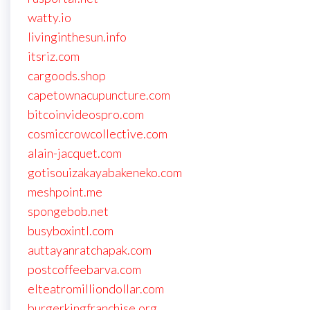
watty.io
livinginthesun.info
itsriz.com
cargoods.shop
capetownacupuncture.com
bitcoinvideospro.com
cosmiccrowcollective.com
alain-jacquet.com
gotisouizakayabakeneko.com
meshpoint.me
spongebob.net
busyboxintl.com
auttayanratchapak.com
postcoffeebarva.com
elteatromilliondollar.com
burgerkingfranchise.org