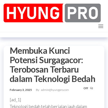
Skip
to
the
content
Slot
Mainkan
slot X1000
Pragmatic
dari
Pragmatic
Play
Play hari ini
Gacor
tanpa risiko.
Membuka Kunci
Slot gacor ini
Hari Ini,
memberikan
Mainkan
peluang
Potensi Surgagacor:
besar untuk
Slot
kemenangan
Terobosan Terbaru
tanpa
X1000
deposit.
Tanpa
dalam Teknologi Bedah
Risiko
Off
February 3, 2025
By
admin@hyungpro.com
[ad_1]
Teknologi bedah telah berjalan jauh dalam