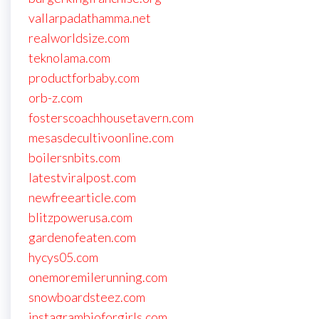
vallarpadathamma.net
realworldsize.com
teknolama.com
productforbaby.com
orb-z.com
fosterscoachhousetavern.com
mesasdecultivoonline.com
boilersnbits.com
latestviralpost.com
newfreearticle.com
blitzpowerusa.com
gardenofeaten.com
hycys05.com
onemoremilerunning.com
snowboardsteez.com
instagrambioforgirls.com