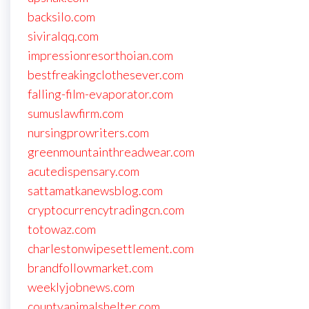
backsilo.com
siviralqq.com
impressionresorthoian.com
bestfreakingclothesever.com
falling-film-evaporator.com
sumuslawfirm.com
nursingprowriters.com
greenmountainthreadwear.com
acutedispensary.com
sattamatkanewsblog.com
cryptocurrencytradingcn.com
totowaz.com
charlestonwipesettlement.com
brandfollowmarket.com
weeklyjobnews.com
countyanimalshelter.com