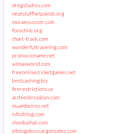
dregstudios.com
neatstuffhelpskids.org
moraessoccer.com
forochile.org
chart-track.com
wonderfultraveling.com
promocioname.net
wimaxworld.com
freeonlinecricketgames.net
bestcashing.biz
firerestrictions.us
archiesbrooklyn.com
muambeiros.net
infozblog.com
chonbaihat.com
elblogdeoscargonzalez.com