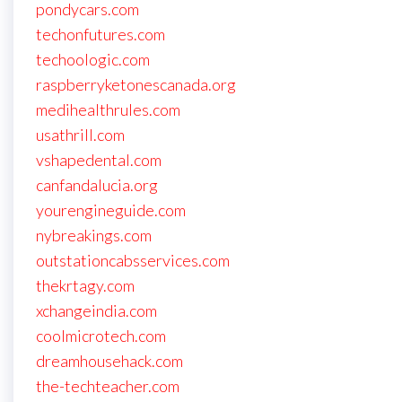
pondycars.com
techonfutures.com
techoologic.com
raspberryketonescanada.org
medihealthrules.com
usathrill.com
vshapedental.com
canfandalucia.org
yourengineguide.com
nybreakings.com
outstationcabsservices.com
thekrtagy.com
xchangeindia.com
coolmicrotech.com
dreamhousehack.com
the-techteacher.com