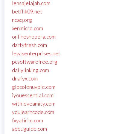
lensajelajah.com
betflik09.net
ncaq.org
xenmicro.com
onlineshopera.com
dartyfresh.com
lewisenterprises.net
pcsoftwarefree.org
dailylinking.com
dnafyx.com
giocolenuvole.com
iyouessential.com
withloveamity.com
youlearncode.com
fxyatirim.com
abbuguide.com