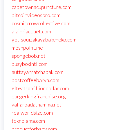
capetownacupuncture.com
bitcoinvideospro.com
cosmiccrowcollective.com
alain-jacquet.com
gotisouizakayabakeneko.com
meshpoint.me
spongebob.net
busyboxintl.com
auttayanratchapak.com
postcoffeebarva.com
elteatromilliondollar.com
burgerkingfranchise.org
vallarpadathamma.net
realworldsize.com
teknolama.com
productforbaby.com