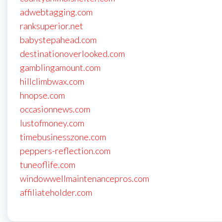
adwebtagging.com
ranksuperior.net
babystepahead.com
destinationoverlooked.com
gamblingamount.com
hillclimbwax.com
hnopse.com
occasionnews.com
lustofmoney.com
timebusinesszone.com
peppers-reflection.com
tuneoflife.com
windowwellmaintenancepros.com
affiliateholder.com