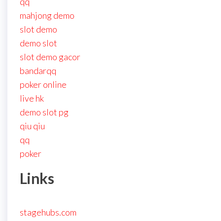
qq
mahjong demo
slot demo
demo slot
slot demo gacor
bandarqq
poker online
live hk
demo slot pg
qiu qiu
qq
poker
Links
stagehubs.com