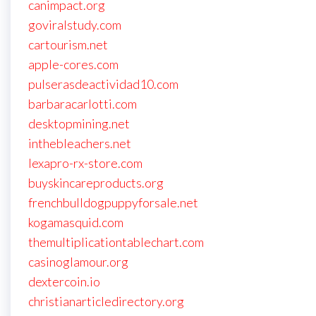
canimpact.org
goviralstudy.com
cartourism.net
apple-cores.com
pulserasdeactividad10.com
barbaracarlotti.com
desktopmining.net
inthebleachers.net
lexapro-rx-store.com
buyskincareproducts.org
frenchbulldogpuppyforsale.net
kogamasquid.com
themultiplicationtablechart.com
casinoglamour.org
dextercoin.io
christianarticledirectory.org