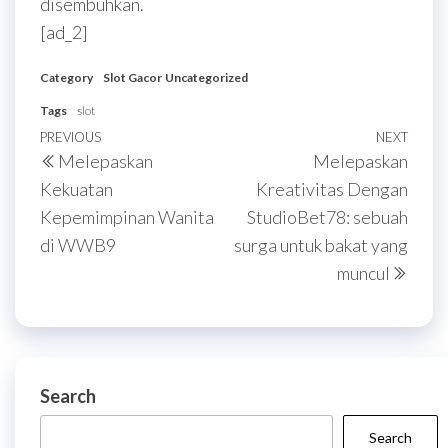
disembuhkan.
[ad_2]
Category
Slot Gacor
Uncategorized
Tags
slot
Post
Previous
PREVIOUS
NEXT
Next
Melepaskan
Melepaskan
navigation
Post
Post
Kekuatan
Kreativitas Dengan
Kepemimpinan Wanita
StudioBet78: sebuah
di WWB9
surga untuk bakat yang
muncul
Search
Search