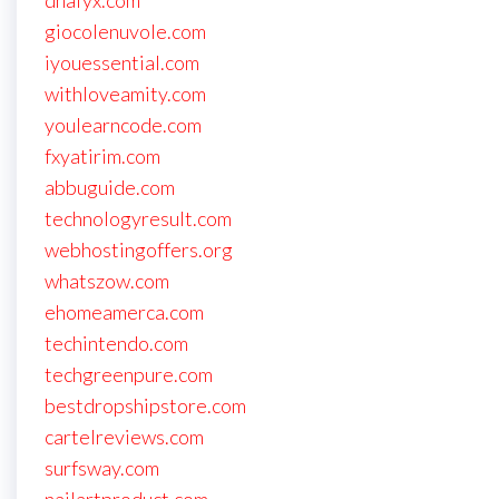
dnafyx.com
giocolenuvole.com
iyouessential.com
withloveamity.com
youlearncode.com
fxyatirim.com
abbuguide.com
technologyresult.com
webhostingoffers.org
whatszow.com
ehomeamerca.com
techintendo.com
techgreenpure.com
bestdropshipstore.com
cartelreviews.com
surfsway.com