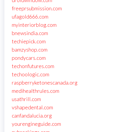
droidwindow.com
freeprsubmission.com
ufagold666.com
myinteriorblog.com
bnewsindia.com
techiepick.com
bamzyshop.com
pondycars.com
techonfutures.com
techoologic.com
raspberryketonescanada.org
medihealthrules.com
usathrill.com
vshapedental.com
canfandalucia.org
yourengineguide.com