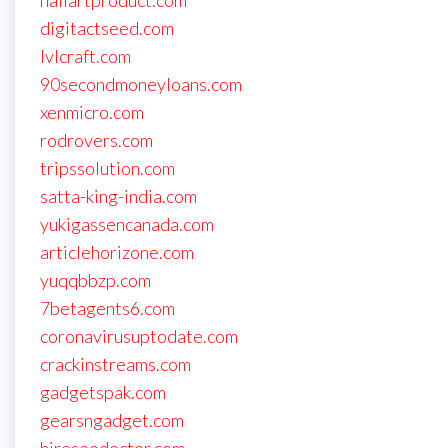
nailartproduct.com
digitactseed.com
lvlcraft.com
90secondmoneyloans.com
xenmicro.com
rodrovers.com
tripssolution.com
satta-king-india.com
yukigassencanada.com
articlehorizone.com
yuqqbbzp.com
7betagents6.com
coronavirusuptodate.com
crackinstreams.com
gadgetspak.com
gearsngadget.com