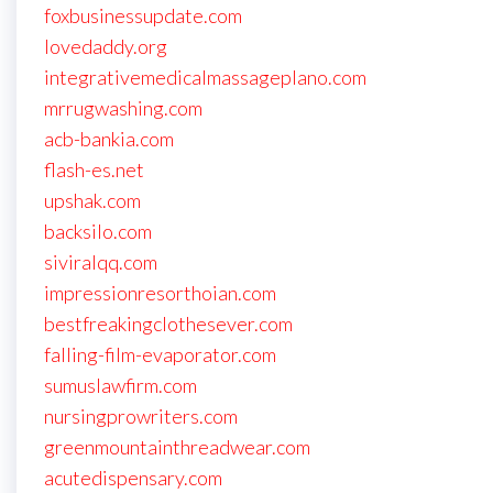
foxbusinessupdate.com
lovedaddy.org
integrativemedicalmassageplano.com
mrrugwashing.com
acb-bankia.com
flash-es.net
upshak.com
backsilo.com
siviralqq.com
impressionresorthoian.com
bestfreakingclothesever.com
falling-film-evaporator.com
sumuslawfirm.com
nursingprowriters.com
greenmountainthreadwear.com
acutedispensary.com