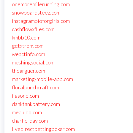
onemoremilerunning.com
snowboardsteez.com
instagrambioforgirls.com
cashflowxfiles.com
kmbb10.com
getxtrem.com
weactinfo.com
meshingsocial.com
thearguer.com
marketing-mobile-app.com
floralpunchcraft.com
fiasone.com
danktankbattery.com
mealudo.com
charlie-day.com
livedirectbettingpoker.com