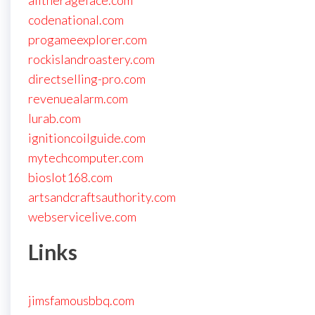
alltherageface.com
codenational.com
progameexplorer.com
rockislandroastery.com
directselling-pro.com
revenuealarm.com
lurab.com
ignitioncoilguide.com
mytechcomputer.com
bioslot168.com
artsandcraftsauthority.com
webservicelive.com
Links
jimsfamousbbq.com