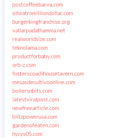
postcoffeebarva.com
elteatromilliondollar.com
burgerkingfranchise.org
vallarpadathamma.net
realworldsize.com
teknolama.com
productforbaby.com
orb-z.com
fosterscoachhousetavern.com
mesasdecultivoonline.com
boilersnbits.com
latestviralpost.com
newfreearticle.com
blitzpowerusa.com
gardenofeaten.com
hycys05.com