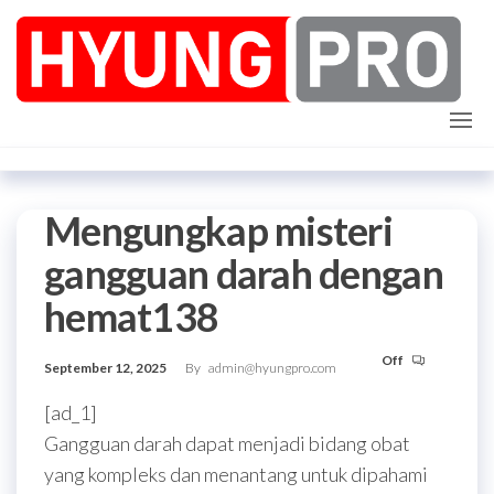
Skip
to
the
content
Slot
Mainkan
slot X1000
Pragmatic
dari
Pragmatic
Play
Play hari ini
Gacor
tanpa risiko.
Mengungkap misteri
Slot gacor ini
Hari Ini,
memberikan
Mainkan
peluang
gangguan darah dengan
besar untuk
Slot
kemenangan
hemat138
tanpa
X1000
deposit.
Tanpa
Off
Risiko
September 12, 2025
By
admin@hyungpro.com
[ad_1]
Gangguan darah dapat menjadi bidang obat
yang kompleks dan menantang untuk dipahami