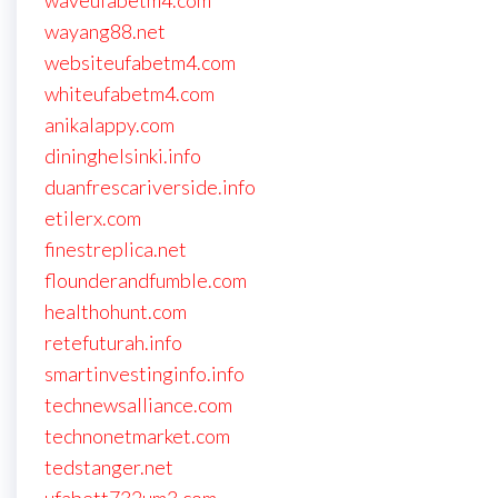
waveufabetm4.com
wayang88.net
websiteufabetm4.com
whiteufabetm4.com
anikalappy.com
dininghelsinki.info
duanfrescariverside.info
etilerx.com
finestreplica.net
flounderandfumble.com
healthohunt.com
retefuturah.info
smartinvestinginfo.info
technewsalliance.com
technonetmarket.com
tedstanger.net