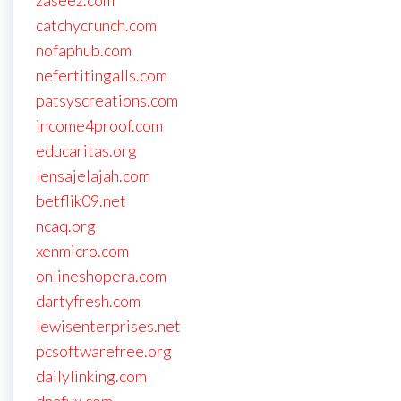
zaseez.com
catchycrunch.com
nofaphub.com
nefertitingalls.com
patsyscreations.com
income4proof.com
educaritas.org
lensajelajah.com
betflik09.net
ncaq.org
xenmicro.com
onlineshopera.com
dartyfresh.com
lewisenterprises.net
pcsoftwarefree.org
dailylinking.com