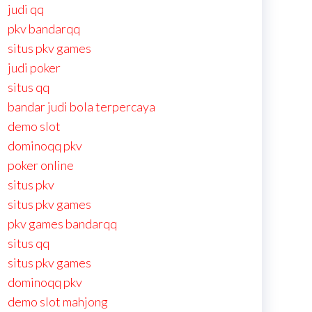
judi qq
pkv bandarqq
situs pkv games
judi poker
situs qq
bandar judi bola terpercaya
demo slot
dominoqq pkv
poker online
situs pkv
situs pkv games
pkv games bandarqq
situs qq
situs pkv games
dominoqq pkv
demo slot mahjong