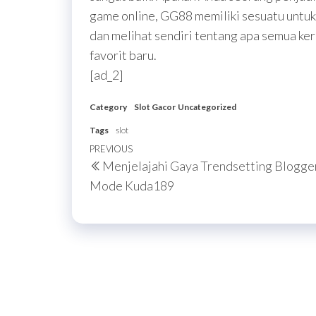
game online, GG88 memiliki sesuatu untu
dan melihat sendiri tentang apa semua ke
favorit baru.
[ad_2]
Category
Slot Gacor
Uncategorized
Tags
slot
Post
Previous
PREVIOUS
Menjelajahi Gaya Trendsetting Blogge
navigation
Post
Mode Kuda189