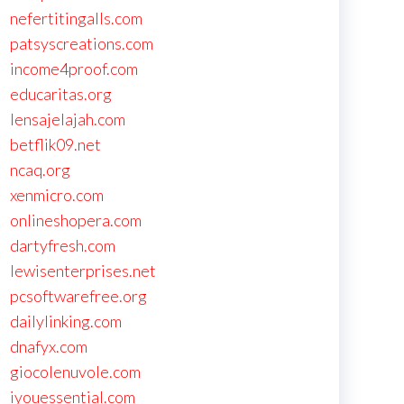
nefertitingalls.com
patsyscreations.com
income4proof.com
educaritas.org
lensajelajah.com
betflik09.net
ncaq.org
xenmicro.com
onlineshopera.com
dartyfresh.com
lewisenterprises.net
pcsoftwarefree.org
dailylinking.com
dnafyx.com
giocolenuvole.com
iyouessential.com