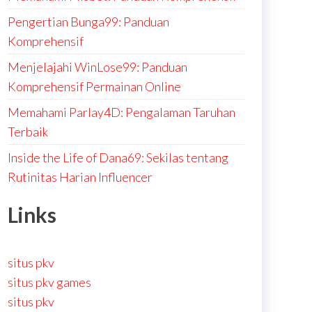
Pengertian Bunga99: Panduan
Komprehensif
Menjelajahi WinLose99: Panduan
Komprehensif Permainan Online
Memahami Parlay4D: Pengalaman Taruhan
Terbaik
Inside the Life of Dana69: Sekilas tentang
Rutinitas Harian Influencer
Links
situs pkv
situs pkv games
situs pkv