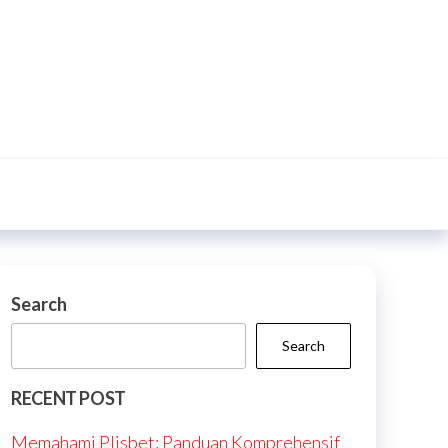
c
Search
Search
RECENT POST
Memahami Plisbet: Panduan Komprehensif