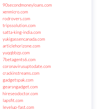
90secondmoneyloans.com
xenmicro.com
rodrovers.com
tripssolution.com
satta-king-india.com
yukigassencanada.com
articlehorizone.com
yuqqbbzp.com
7betagents6.com
coronavirusuptodate.com
crackinstreams.com
gadgetspak.com
gearsngadget.com
hireseodoctor.com
lapsfit.com
levelup-fast.com