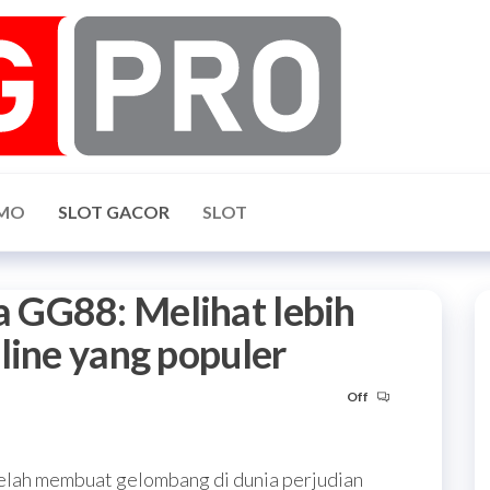
Slot
Mainkan
slot X1000
Pragmati
dari
Pragmatic
Play
Play hari ini
Gacor
tanpa risiko.
Slot gacor ini
Hari Ini,
memberikan
Mainkan
peluang
besar untuk
Slot
kemenangan
EMO
SLOT GACOR
SLOT
tanpa
X1000
deposit.
Tanpa
Risiko
 GG88: Melihat lebih
line yang populer
Off
telah membuat gelombang di dunia perjudian