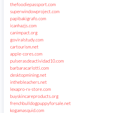
thefoodiepassport.com
superwindowproject.com
papibakigrafo.com
icanhazjs.com
canimpact.org
goviralstudy.com
cartourism.net
apple-cores.com
pulserasdeactividad10.com
barbaracarlotti.com
desktopmining.net
inthebleachers.net
lexapro-rx-store.com
buyskincareproducts.org
frenchbulldogpuppyforsale.net
kogamasquid.com