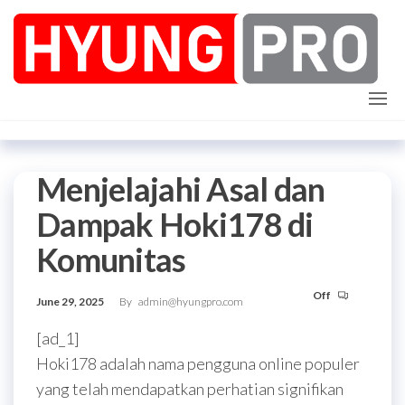
Skip
to
the
content
Slot
Mainkan
slot X1000
Pragmatic
dari
Pragmatic
Play
Play hari ini
Gacor
tanpa risiko.
Menjelajahi Asal dan
Slot gacor ini
Hari Ini,
memberikan
Mainkan
peluang
Dampak Hoki178 di
besar untuk
Slot
kemenangan
Komunitas
tanpa
X1000
deposit.
Tanpa
Off
Risiko
June 29, 2025
By
admin@hyungpro.com
[ad_1]
Hoki178 adalah nama pengguna online populer
yang telah mendapatkan perhatian signifikan