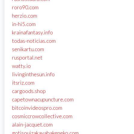
roro90.com
herzio.com
in-hi5.com
krainafantasy.info
todas-noticias.com
senikartu.com
rusportal.net
watty.io
livinginthesun.info
itsriz.com
cargoods.shop
capetownacupuncture.com
bitcoinvideospro.com
cosmiccrowcollective.com
alain-jacquet.com
gotisouizakayabakeneko.com