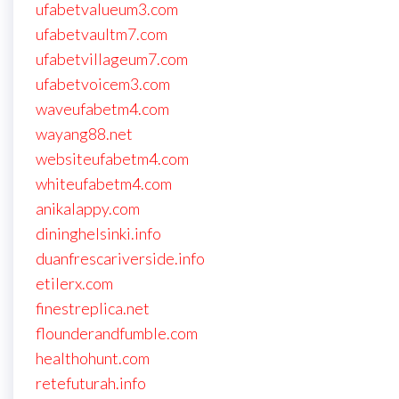
ufabetvalueum3.com
ufabetvaultm7.com
ufabetvillageum7.com
ufabetvoicem3.com
waveufabetm4.com
wayang88.net
websiteufabetm4.com
whiteufabetm4.com
anikalappy.com
dininghelsinki.info
duanfrescariverside.info
etilerx.com
finestreplica.net
flounderandfumble.com
healthohunt.com
retefuturah.info