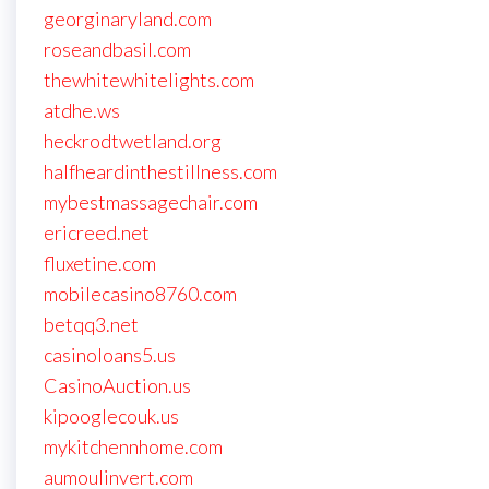
georginaryland.com
roseandbasil.com
thewhitewhitelights.com
atdhe.ws
heckrodtwetland.org
halfheardinthestillness.com
mybestmassagechair.com
ericreed.net
fluxetine.com
mobilecasino8760.com
betqq3.net
casinoloans5.us
CasinoAuction.us
kipooglecouk.us
mykitchennhome.com
aumoulinvert.com