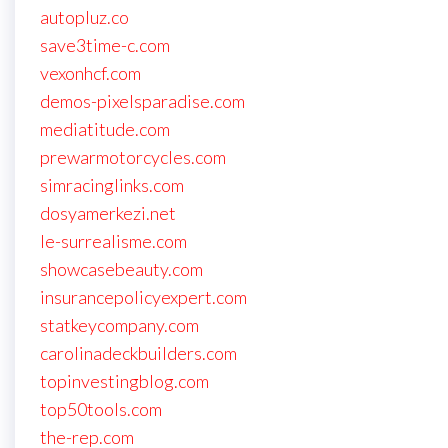
autopluz.co
save3time-c.com
vexonhcf.com
demos-pixelsparadise.com
mediatitude.com
prewarmotorcycles.com
simracinglinks.com
dosyamerkezi.net
le-surrealisme.com
showcasebeauty.com
insurancepolicyexpert.com
statkeycompany.com
carolinadeckbuilders.com
topinvestingblog.com
top50tools.com
the-rep.com