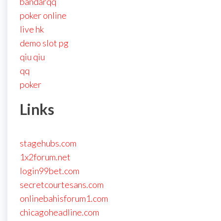
bandarqq
poker online
live hk
demo slot pg
qiu qiu
qq
poker
Links
stagehubs.com
1x2forum.net
login99bet.com
secretcourtesans.com
onlinebahisforum1.com
chicagoheadline.com