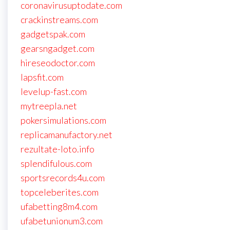
coronavirusuptodate.com
crackinstreams.com
gadgetspak.com
gearsngadget.com
hireseodoctor.com
lapsfit.com
levelup-fast.com
mytreepla.net
pokersimulations.com
replicamanufactory.net
rezultate-loto.info
splendifulous.com
sportsrecords4u.com
topceleberites.com
ufabetting8m4.com
ufabetunionum3.com