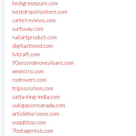
techgreenpure.com
bestdropshipstore.com
cartelreviews.com
surfsway.com
nailartproduct.com
digitactseed.com
lvlcraft.com
90secondmoneyloans.com
xenmicro.com
rodrovers.com
tripssolution.com
satta-king-india.com
yukigassencanada.com
articlehorizone.com
yuqqbbzp.com
7betagents6.com