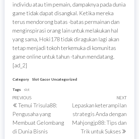
individu atau tim pemain, dampaknya pada dunia
game tidak dapat disangkal. Ketika mereka
terus mendorong batas -batas permainan dan
menginspirasi orang lain untuk melakukan hal
yang sama, Hoki178 tidak diragukan lagi akan
tetap menjadi tokoh terkemuka di komunitas
game online untuk tahun -tahun mendatang.
[ad_2]
Category
Slot Gacor
Uncategorized
Tags
slot
Post
Previous
PREVIOUS
NEXT
Next
Temui Trisula88:
Lepaskan keterampilan
navigation
Post
Post
Pengusaha yang
strategis Anda dengan
Membuat Gelombang
Mahjongjp88: Tips dan
di Dunia Bisnis
Trik untuk Sukses