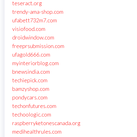
teseract.org
trendy-ama-shop.com
ufabett732m7.com
visiofood.com
droidwindow.com
freeprsubmission.com
ufagold666.com
myinteriorblog.com
bnewsindia.com
techiepick.com
bamzyshop.com
pondycars.com
techonfutures.com
techoologic.com
raspberryketonescanada.org
medihealthrules.com