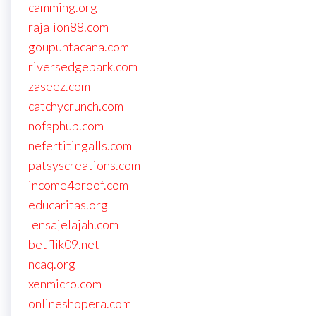
camming.org
rajalion88.com
goupuntacana.com
riversedgepark.com
zaseez.com
catchycrunch.com
nofaphub.com
nefertitingalls.com
patsyscreations.com
income4proof.com
educaritas.org
lensajelajah.com
betflik09.net
ncaq.org
xenmicro.com
onlineshopera.com