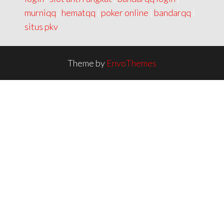
murniqq
|
hematqq
|
poker online
|
bandarqq
|
situs pkv
Theme by
EnvoThemes