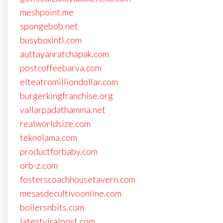
meshpoint.me
spongebob.net
busyboxintl.com
auttayanratchapak.com
postcoffeebarva.com
elteatromilliondollar.com
burgerkingfranchise.org
vallarpadathamma.net
realworldsize.com
teknolama.com
productforbaby.com
orb-z.com
fosterscoachhousetavern.com
mesasdecultivoonline.com
boilersnbits.com
latestviralpost.com