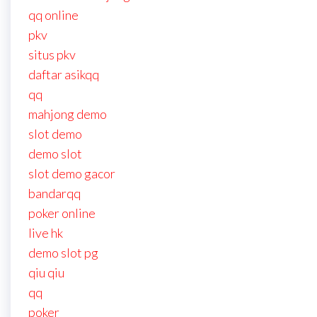
qq online
pkv
situs pkv
daftar asikqq
qq
mahjong demo
slot demo
demo slot
slot demo gacor
bandarqq
poker online
live hk
demo slot pg
qiu qiu
qq
poker