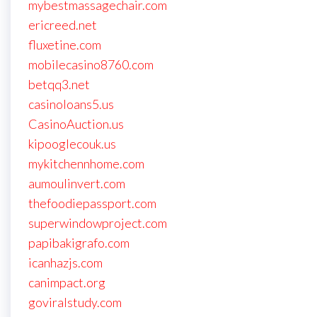
mybestmassagechair.com
ericreed.net
fluxetine.com
mobilecasino8760.com
betqq3.net
casinoloans5.us
CasinoAuction.us
kipooglecouk.us
mykitchennhome.com
aumoulinvert.com
thefoodiepassport.com
superwindowproject.com
papibakigrafo.com
icanhazjs.com
canimpact.org
goviralstudy.com