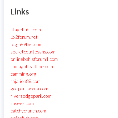
Links
stagehubs.com
1x2forum.net
login99bet.com
secretcourtesans.com
onlinebahisforum1.com
chicagoheadline.com
camming.org
rajalion88.com
goupuntacana.com
riversedgepark.com
zaseez.com
catchycrunch.com