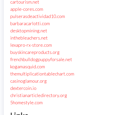
cartourism.net
apple-cores.com
pulserasdeactividad10.com
barbaracarlotti.com
desktopmining.net
inthebleachers.net
lexapro-rx-store.com
buyskincareproducts.org
frenchbulldogpuppyforsale.net
kogamasquid.com
themultiplicationtablechart.com
casinoglamour.org
dextercoin.io
christianarticledirectory.org
5homestyle.com