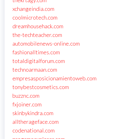
thekrtagy.com
xchangeindia.com
coolmicrotech.com
dreamhousehack.com
the-techteacher.com
automobilenews-online.com
fashionalltimes.com
totaldigitalforum.com
technoarmaan.com
empresasposicionamientoweb.com
tonybestcosmetics.com
buzznc.com
fxjoiner.com
skinbykindra.com
alltherageface.com
codenational.com