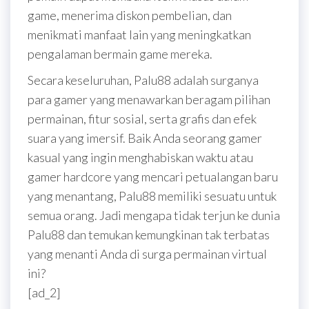
game, menerima diskon pembelian, dan
menikmati manfaat lain yang meningkatkan
pengalaman bermain game mereka.
Secara keseluruhan, Palu88 adalah surganya
para gamer yang menawarkan beragam pilihan
permainan, fitur sosial, serta grafis dan efek
suara yang imersif. Baik Anda seorang gamer
kasual yang ingin menghabiskan waktu atau
gamer hardcore yang mencari petualangan baru
yang menantang, Palu88 memiliki sesuatu untuk
semua orang. Jadi mengapa tidak terjun ke dunia
Palu88 dan temukan kemungkinan tak terbatas
yang menanti Anda di surga permainan virtual
ini?
[ad_2]