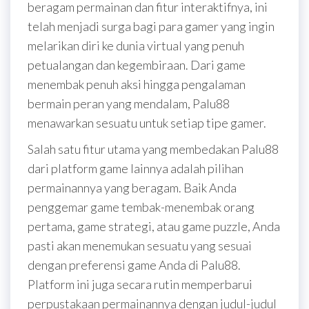
beragam permainan dan fitur interaktifnya, ini
telah menjadi surga bagi para gamer yang ingin
melarikan diri ke dunia virtual yang penuh
petualangan dan kegembiraan. Dari game
menembak penuh aksi hingga pengalaman
bermain peran yang mendalam, Palu88
menawarkan sesuatu untuk setiap tipe gamer.
Salah satu fitur utama yang membedakan Palu88
dari platform game lainnya adalah pilihan
permainannya yang beragam. Baik Anda
penggemar game tembak-menembak orang
pertama, game strategi, atau game puzzle, Anda
pasti akan menemukan sesuatu yang sesuai
dengan preferensi game Anda di Palu88.
Platform ini juga secara rutin memperbarui
perpustakaan permainannya dengan judul-judul