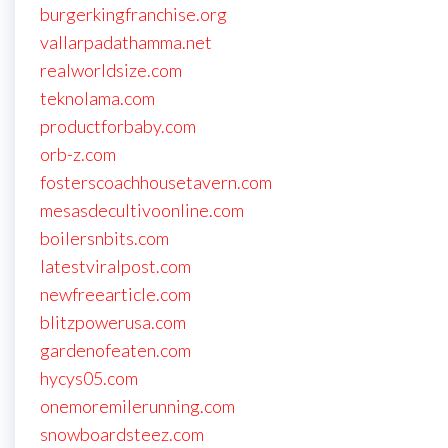
burgerkingfranchise.org
vallarpadathamma.net
realworldsize.com
teknolama.com
productforbaby.com
orb-z.com
fosterscoachhousetavern.com
mesasdecultivoonline.com
boilersnbits.com
latestviralpost.com
newfreearticle.com
blitzpowerusa.com
gardenofeaten.com
hycys05.com
onemoremilerunning.com
snowboardsteez.com