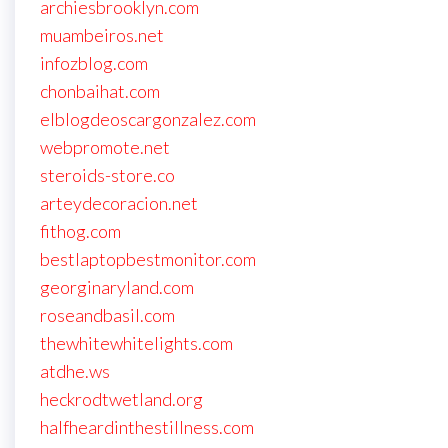
archiesbrooklyn.com
muambeiros.net
infozblog.com
chonbaihat.com
elblogdeoscargonzalez.com
webpromote.net
steroids-store.co
arteydecoracion.net
fithog.com
bestlaptopbestmonitor.com
georginaryland.com
roseandbasil.com
thewhitewhitelights.com
atdhe.ws
heckrodtwetland.org
halfheardinthestillness.com