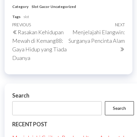
Category
Slot Gacor
Uncategorized
Tags
slot
Post
Previous
PREVIOUS
NEXT
Next
Rasakan Kehidupan
Menjelajahi Elangwin:
navigation
Post
Post
Mewah di Kemang88:
Surganya Pencinta Alam
Gaya Hidup yang Tiada
Duanya
Search
Search
RECENT POST