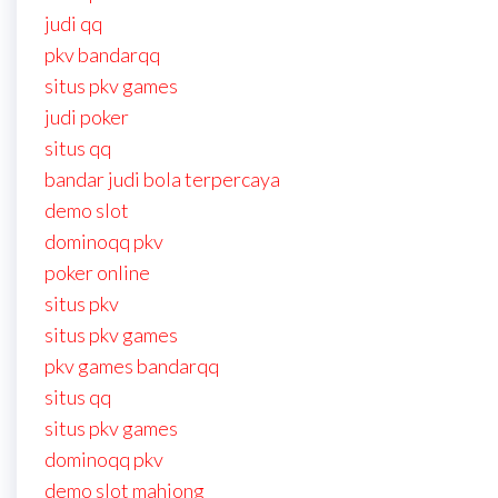
judi qq
pkv bandarqq
situs pkv games
judi poker
situs qq
bandar judi bola terpercaya
demo slot
dominoqq pkv
poker online
situs pkv
situs pkv games
pkv games bandarqq
situs qq
situs pkv games
dominoqq pkv
demo slot mahjong