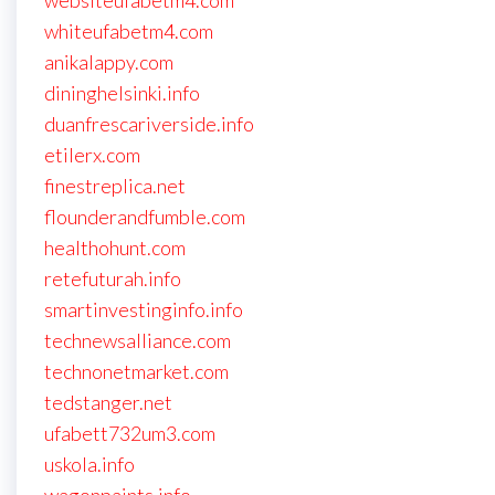
websiteufabetm4.com
whiteufabetm4.com
anikalappy.com
dininghelsinki.info
duanfrescariverside.info
etilerx.com
finestreplica.net
flounderandfumble.com
healthohunt.com
retefuturah.info
smartinvestinginfo.info
technewsalliance.com
technonetmarket.com
tedstanger.net
ufabett732um3.com
uskola.info