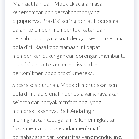
Manfaat lain dari Mpokick adalah rasa
kebersamaan dan persahabatan yang
dipupuknya. Praktisi sering berlatih bersama
dalam kelompok, membentuk ikatan dan
persahabatan yang kuat dengan sesama seniman
bela diri. Rasa kebersamaan ini dapat
memberikan dukungan dan dorongan, membantu
praktisi untuk tetap termotivasi dan
berkomitmen pada praktik mereka.
Secara keseluruhan, Mpokick merupakan seni
bela diri tradisional Indonesia yang kaya akan
sejarah dan banyak manfaat bagi yang
mempraktikkannya. Baik Anda ingin
meningkatkan kebugaran fisik, meningkatkan
fokus mental, atau sekadar menikmati
persahabatan dari komunitas yang mendukung,