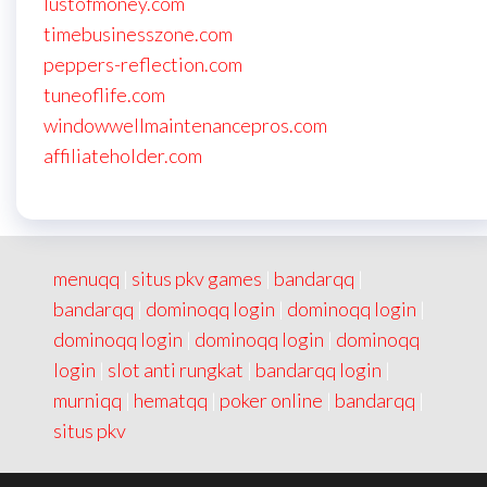
lustofmoney.com
timebusinesszone.com
peppers-reflection.com
tuneoflife.com
windowwellmaintenancepros.com
affiliateholder.com
menuqq
|
situs pkv games
|
bandarqq
|
bandarqq
|
dominoqq login
|
dominoqq login
|
dominoqq login
|
dominoqq login
|
dominoqq
login
|
slot anti rungkat
|
bandarqq login
|
murniqq
|
hematqq
|
poker online
|
bandarqq
|
situs pkv