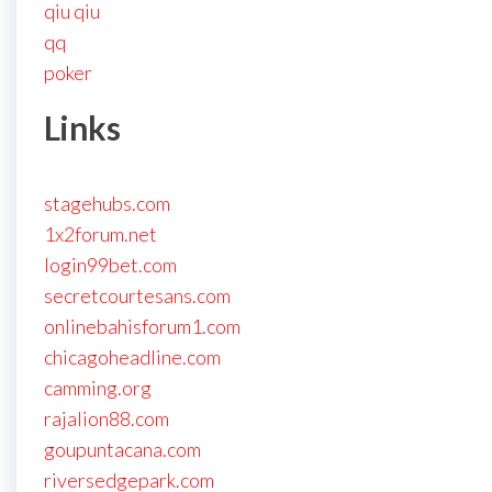
qiu qiu
qq
poker
Links
stagehubs.com
1x2forum.net
login99bet.com
secretcourtesans.com
onlinebahisforum1.com
chicagoheadline.com
camming.org
rajalion88.com
goupuntacana.com
riversedgepark.com