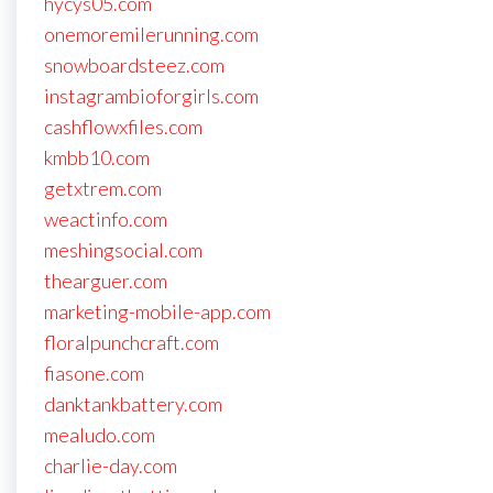
hycys05.com
onemoremilerunning.com
snowboardsteez.com
instagrambioforgirls.com
cashflowxfiles.com
kmbb10.com
getxtrem.com
weactinfo.com
meshingsocial.com
thearguer.com
marketing-mobile-app.com
floralpunchcraft.com
fiasone.com
danktankbattery.com
mealudo.com
charlie-day.com