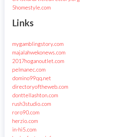
5homestyle.com
Links
mygamblingstory.com
majalahwekonews.com
2017hoganoutlet.com
pelmanec.com
domino99qq.net
directoryoftheweb.com
donttellashton.com
rush3studio.com
roro90.com
herzio.com
in-hi5.com