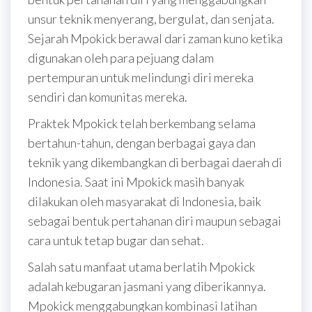
unsur teknik menyerang, bergulat, dan senjata.
Sejarah Mpokick berawal dari zaman kuno ketika
digunakan oleh para pejuang dalam
pertempuran untuk melindungi diri mereka
sendiri dan komunitas mereka.
Praktek Mpokick telah berkembang selama
bertahun-tahun, dengan berbagai gaya dan
teknik yang dikembangkan di berbagai daerah di
Indonesia. Saat ini Mpokick masih banyak
dilakukan oleh masyarakat di Indonesia, baik
sebagai bentuk pertahanan diri maupun sebagai
cara untuk tetap bugar dan sehat.
Salah satu manfaat utama berlatih Mpokick
adalah kebugaran jasmani yang diberikannya.
Mpokick menggabungkan kombinasi latihan