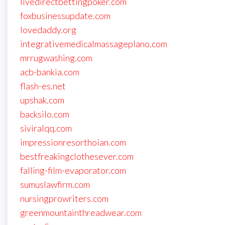
livedirectbettingpoker.com
foxbusinessupdate.com
lovedaddy.org
integrativemedicalmassageplano.com
mrrugwashing.com
acb-bankia.com
flash-es.net
upshak.com
backsilo.com
siviralqq.com
impressionresorthoian.com
bestfreakingclothesever.com
falling-film-evaporator.com
sumuslawfirm.com
nursingprowriters.com
greenmountainthreadwear.com