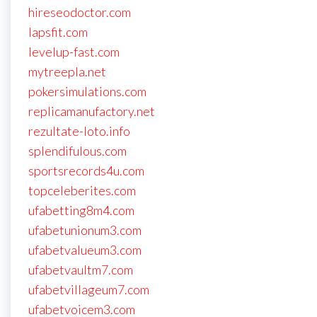
hireseodoctor.com
lapsfit.com
levelup-fast.com
mytreepla.net
pokersimulations.com
replicamanufactory.net
rezultate-loto.info
splendifulous.com
sportsrecords4u.com
topceleberites.com
ufabetting8m4.com
ufabetunionum3.com
ufabetvalueum3.com
ufabetvaultm7.com
ufabetvillageum7.com
ufabetvoicem3.com