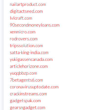
nailartproduct.com
digitactseed.com
lvlcraft.com
90secondmoneyloans.com
xenmicro.com
rodrovers.com
tripssolution.com
satta-king-india.com
yukigassencanada.com
articlehorizone.com
yuqqbbzp.com
7betagents6.com
coronavirusuptodate.com
crackinstreams.com
gadgetspak.com
gearsngadget.com