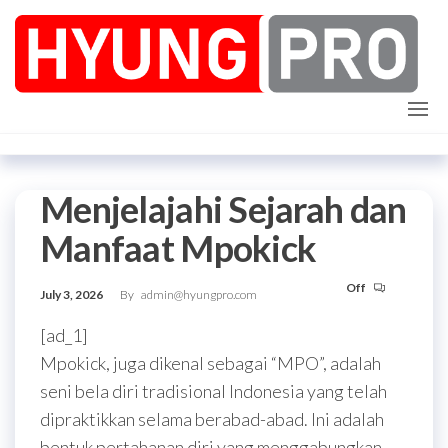
Skip
to
the
content
Slot
Mainkan
slot X1000
Pragmatic
dari
Pragmatic
Play
Play hari ini
Gacor
tanpa risiko.
Menjelajahi Sejarah dan
Slot gacor ini
Hari Ini,
memberikan
Mainkan
peluang
Manfaat Mpokick
besar untuk
Slot
kemenangan
tanpa
X1000
Off
deposit.
July 3, 2026
By
admin@hyungpro.com
Tanpa
Risiko
[ad_1]
Mpokick, juga dikenal sebagai “MPO”, adalah
seni bela diri tradisional Indonesia yang telah
dipraktikkan selama berabad-abad. Ini adalah
bentuk pertahanan diri yang menggabungkan