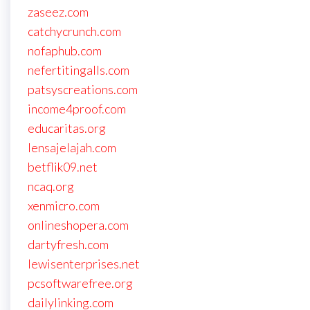
zaseez.com
catchycrunch.com
nofaphub.com
nefertitingalls.com
patsyscreations.com
income4proof.com
educaritas.org
lensajelajah.com
betflik09.net
ncaq.org
xenmicro.com
onlineshopera.com
dartyfresh.com
lewisenterprises.net
pcsoftwarefree.org
dailylinking.com