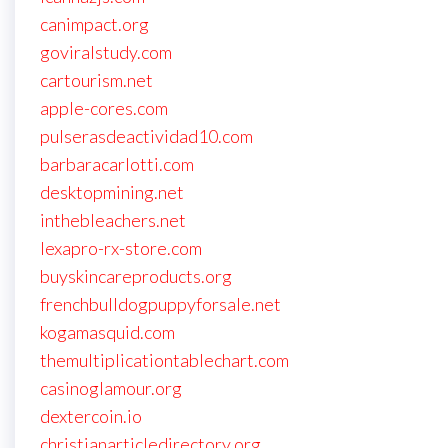
canimpact.org
goviralstudy.com
cartourism.net
apple-cores.com
pulserasdeactividad10.com
barbaracarlotti.com
desktopmining.net
inthebleachers.net
lexapro-rx-store.com
buyskincareproducts.org
frenchbulldogpuppyforsale.net
kogamasquid.com
themultiplicationtablechart.com
casinoglamour.org
dextercoin.io
christianarticledirectory.org