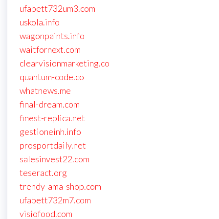
ufabett732um3.com
uskola.info
wagonpaints.info
waitfornext.com
clearvisionmarketing.co
quantum-code.co
whatnews.me
final-dream.com
finest-replica.net
gestioneinh.info
prosportdaily.net
salesinvest22.com
teseract.org
trendy-ama-shop.com
ufabett732m7.com
visiofood.com