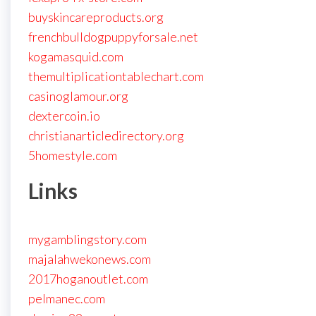
buyskincareproducts.org
frenchbulldogpuppyforsale.net
kogamasquid.com
themultiplicationtablechart.com
casinoglamour.org
dextercoin.io
christianarticledirectory.org
5homestyle.com
Links
mygamblingstory.com
majalahwekonews.com
2017hoganoutlet.com
pelmanec.com