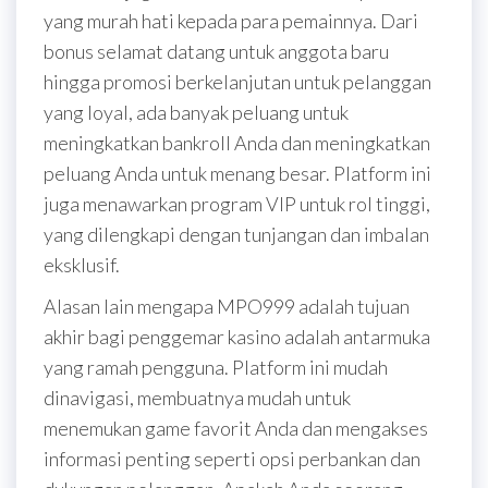
yang murah hati kepada para pemainnya. Dari
bonus selamat datang untuk anggota baru
hingga promosi berkelanjutan untuk pelanggan
yang loyal, ada banyak peluang untuk
meningkatkan bankroll Anda dan meningkatkan
peluang Anda untuk menang besar. Platform ini
juga menawarkan program VIP untuk rol tinggi,
yang dilengkapi dengan tunjangan dan imbalan
eksklusif.
Alasan lain mengapa MPO999 adalah tujuan
akhir bagi penggemar kasino adalah antarmuka
yang ramah pengguna. Platform ini mudah
dinavigasi, membuatnya mudah untuk
menemukan game favorit Anda dan mengakses
informasi penting seperti opsi perbankan dan