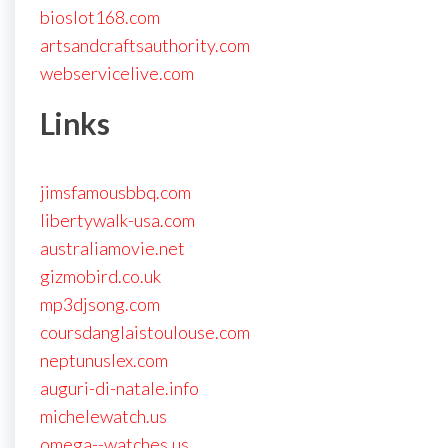
bioslot168.com
artsandcraftsauthority.com
webservicelive.com
Links
jimsfamousbbq.com
libertywalk-usa.com
australiamovie.net
gizmobird.co.uk
mp3djsong.com
coursdanglaistoulouse.com
neptunuslex.com
auguri-di-natale.info
michelewatch.us
omega--watches.us