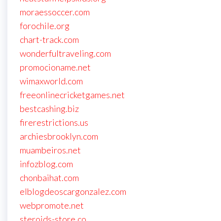
moraessoccer.com
forochile.org
chart-track.com
wonderfultraveling.com
promocioname.net
wimaxworld.com
freeonlinecricketgames.net
bestcashing.biz
firerestrictions.us
archiesbrooklyn.com
muambeiros.net
infozblog.com
chonbaihat.com
elblogdeoscargonzalez.com
webpromote.net
steroids-store.co