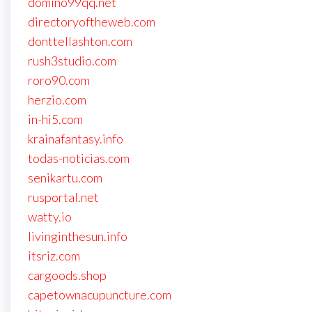
domino99qq.net
directoryoftheweb.com
donttellashton.com
rush3studio.com
roro90.com
herzio.com
in-hi5.com
krainafantasy.info
todas-noticias.com
senikartu.com
rusportal.net
watty.io
livinginthesun.info
itsriz.com
cargoods.shop
capetownacupuncture.com