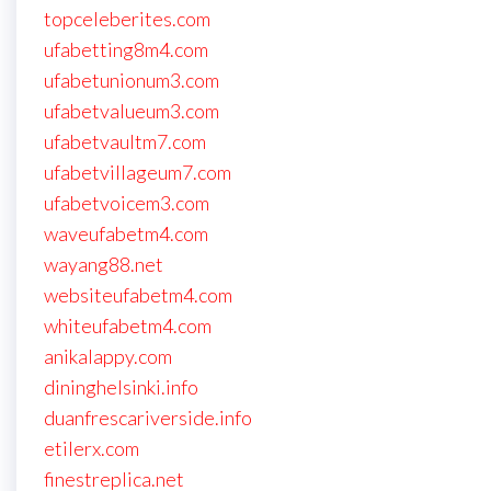
topceleberites.com
ufabetting8m4.com
ufabetunionum3.com
ufabetvalueum3.com
ufabetvaultm7.com
ufabetvillageum7.com
ufabetvoicem3.com
waveufabetm4.com
wayang88.net
websiteufabetm4.com
whiteufabetm4.com
anikalappy.com
dininghelsinki.info
duanfrescariverside.info
etilerx.com
finestreplica.net