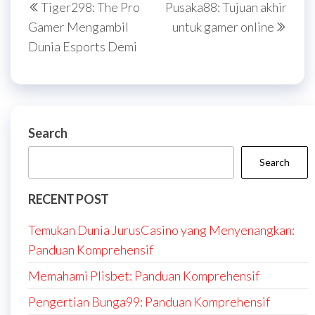
Tiger298: The Pro
Pusaka88: Tujuan akhir
navigation
Post
Post
Gamer Mengambil
untuk gamer online
Dunia Esports Demi
Search
Search
RECENT POST
Temukan Dunia JurusCasino yang Menyenangkan:
Panduan Komprehensif
Memahami Plisbet: Panduan Komprehensif
Pengertian Bunga99: Panduan Komprehensif