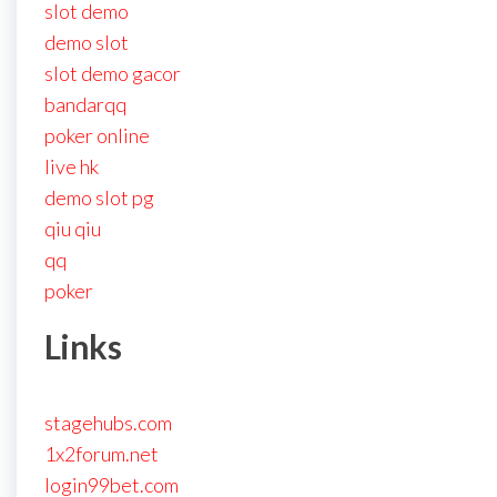
slot demo
demo slot
slot demo gacor
bandarqq
poker online
live hk
demo slot pg
qiu qiu
qq
poker
Links
stagehubs.com
1x2forum.net
login99bet.com