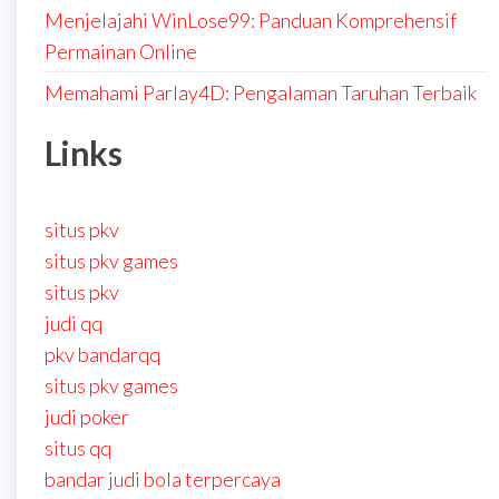
Menjelajahi WinLose99: Panduan Komprehensif
Permainan Online
Memahami Parlay4D: Pengalaman Taruhan Terbaik
Links
situs pkv
situs pkv games
situs pkv
judi qq
pkv bandarqq
situs pkv games
judi poker
situs qq
bandar judi bola terpercaya