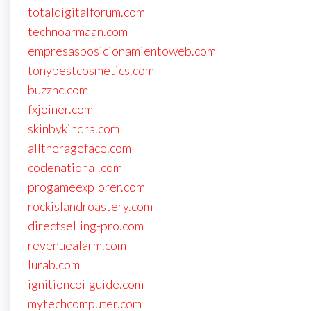
totaldigitalforum.com
technoarmaan.com
empresasposicionamientoweb.com
tonybestcosmetics.com
buzznc.com
fxjoiner.com
skinbykindra.com
alltherageface.com
codenational.com
progameexplorer.com
rockislandroastery.com
directselling-pro.com
revenuealarm.com
lurab.com
ignitioncoilguide.com
mytechcomputer.com