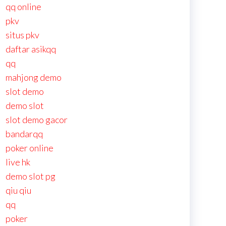
qq online
pkv
situs pkv
daftar asikqq
qq
mahjong demo
slot demo
demo slot
slot demo gacor
bandarqq
poker online
live hk
demo slot pg
qiu qiu
qq
poker