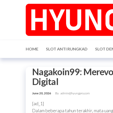
Skip
to
the
content
HOME
SLOT ANTI RUNGKAD
SLOT D
Nagakoin99: Merevo
Digital
June 20, 2026
By
admin@hyungpro.com
[ad_1]
Dalam beberapa tahun terakhir, mata uang