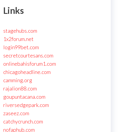
Links
stagehubs.com
1x2forum.net
login99bet.com
secretcourtesans.com
onlinebahisforum1.com
chicagoheadline.com
camming.org
rajalion88.com
goupuntacana.com
riversedgepark.com
zaseez.com
catchycrunch.com
nofaphub.com