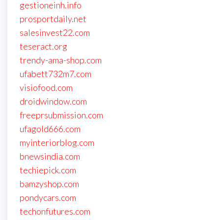
gestioneinh.info
prosportdaily.net
salesinvest22.com
teseract.org
trendy-ama-shop.com
ufabett732m7.com
visiofood.com
droidwindow.com
freeprsubmission.com
ufagold666.com
myinteriorblog.com
bnewsindia.com
techiepick.com
bamzyshop.com
pondycars.com
techonfutures.com