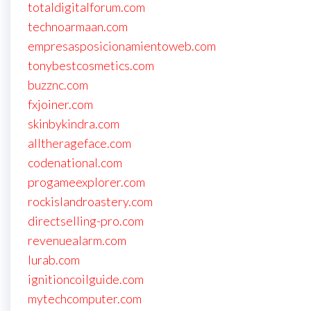
totaldigitalforum.com
technoarmaan.com
empresasposicionamientoweb.com
tonybestcosmetics.com
buzznc.com
fxjoiner.com
skinbykindra.com
alltherageface.com
codenational.com
progameexplorer.com
rockislandroastery.com
directselling-pro.com
revenuealarm.com
lurab.com
ignitioncoilguide.com
mytechcomputer.com