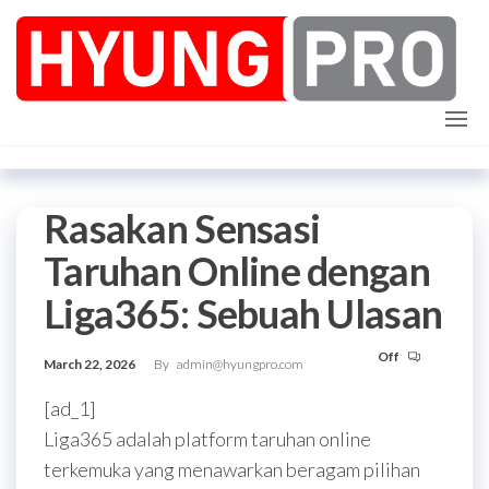
Skip
to
the
content
Slot
Mainkan
slot X1000
Pragmatic
dari
Pragmatic
Play
Play hari ini
Gacor
tanpa risiko.
Rasakan Sensasi
Slot gacor ini
Hari Ini,
memberikan
Mainkan
peluang
Taruhan Online dengan
besar untuk
Slot
kemenangan
Liga365: Sebuah Ulasan
tanpa
X1000
deposit.
Tanpa
Off
Risiko
March 22, 2026
By
admin@hyungpro.com
[ad_1]
Liga365 adalah platform taruhan online
terkemuka yang menawarkan beragam pilihan