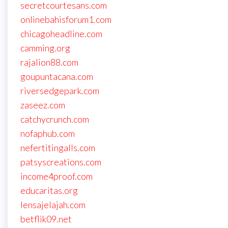
secretcourtesans.com
onlinebahisforum1.com
chicagoheadline.com
camming.org
rajalion88.com
goupuntacana.com
riversedgepark.com
zaseez.com
catchycrunch.com
nofaphub.com
nefertitingalls.com
patsyscreations.com
income4proof.com
educaritas.org
lensajelajah.com
betflik09.net