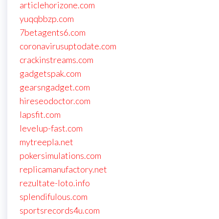
articlehorizone.com
yuqqbbzp.com
7betagents6.com
coronavirusuptodate.com
crackinstreams.com
gadgetspak.com
gearsngadget.com
hireseodoctor.com
lapsfit.com
levelup-fast.com
mytreepla.net
pokersimulations.com
replicamanufactory.net
rezultate-loto.info
splendifulous.com
sportsrecords4u.com