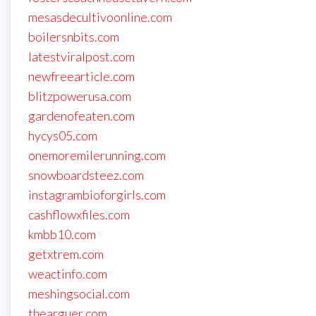
mesasdecultivoonline.com
boilersnbits.com
latestviralpost.com
newfreearticle.com
blitzpowerusa.com
gardenofeaten.com
hycys05.com
onemoremilerunning.com
snowboardsteez.com
instagrambioforgirls.com
cashflowxfiles.com
kmbb10.com
getxtrem.com
weactinfo.com
meshingsocial.com
thearguer.com