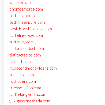
whatszow.com
ehomeamerca.com
techintendo.com
techgreenpure.com
bestdropshipstore.com
cartelreviews.com
surfsway.com
nailartproduct.com
digitactseed.com
lvlcraft.com
90secondmoneyloans.com
xenmicro.com
rodrovers.com
tripssolution.com
satta-king-india.com
yukigassencanada.com