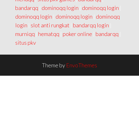
bandarqq
|
dominoqq login
|
dominoqq login
|
dominoqq login
|
dominoqq login
|
dominoqq
login
|
slot anti rungkat
|
bandarqq login
|
murniqq
|
hematqq
|
poker online
|
bandarqq
|
situs pkv
Theme by
EnvoThemes