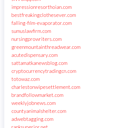
impressionresorthoian.com
bestfreakingclothesever.com
falling-film-evaporator.com
sumuslawfirm.com
nursingprowriters.com
greenmountainthreadwear.com
acutedispensary.com
sattamatkanewsblog.com
cryptocurrencytradingcn.com
totowaz.com
charlestonwipesettlement.com
brandfollowmarket.com
weeklyjobnews.com
countyanimalshelter.com
adwebtagging.com
ranksuperior.net