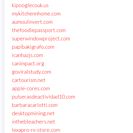
kipooglecouk.us
mykitchennhome.com
aumoulinvert.com
thefoodiepassport.com
superwindowproject.com
papibakigrafo.com
icanhazjs.com
canimpact.org
goviralstudy.com
cartourism.net
apple-cores.com
pulserasdeactividad10.com
barbaracarlotti.com
desktopmining.net
inthebleachers.net
lexapro-rx-store.com