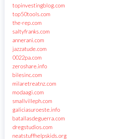
topinvestingblog.com
top50tools.com
the-rep.com
saltyfranks.com
annerani.com
jazzatude.com
0022pa.com
zeroshare.info
bilesinc.com
milaretreatnz.com
modaagi.com
smallvilleph.com
galiciasuroeste.info
batallasdeguerra.com
dregstudios.com
neatstuffhelpskids.org