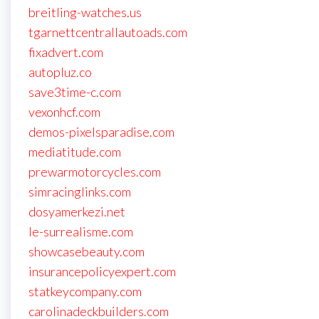
breitling-watches.us
tgarnettcentrallautoads.com
fixadvert.com
autopluz.co
save3time-c.com
vexonhcf.com
demos-pixelsparadise.com
mediatitude.com
prewarmotorcycles.com
simracinglinks.com
dosyamerkezi.net
le-surrealisme.com
showcasebeauty.com
insurancepolicyexpert.com
statkeycompany.com
carolinadeckbuilders.com