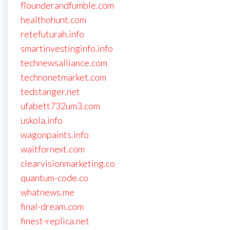
flounderandfumble.com
healthohunt.com
retefuturah.info
smartinvestinginfo.info
technewsalliance.com
technonetmarket.com
tedstanger.net
ufabett732um3.com
uskola.info
wagonpaints.info
waitfornext.com
clearvisionmarketing.co
quantum-code.co
whatnews.me
final-dream.com
finest-replica.net