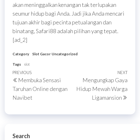
akan meninggalkan kenangan tak terlupakan
seumur hidup bagi Anda. Jadi jika Anda mencari
tujuan akhir bagi pecinta petualangan dan
binatang, Safari88 adalah pilihan yang tepat.
[ad_2]
Category
Slot Gacor
Uncategorized
Tags
slot
Post
Previous
PREVIOUS
NEXT
Next
Membuka Sensasi
Mengungkap Gaya
navigation
Post
Post
Taruhan Online dengan
Hidup Mewah Warga
Navibet
Ligamansion
Search