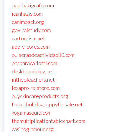
papibakigrafo.com
icanhazjs.com
canimpact.org
goviralstudy.com
cartourism.net
apple-cores.com
pulserasdeactividad10.com
barbaracarlotti.com
desktopmining.net
inthebleachers.net
lexapro-rx-store.com
buyskincareproducts.org
frenchbulldogpuppyforsale.net
kogamasquid.com
themultiplicationtablechart.com
casinoglamour.org