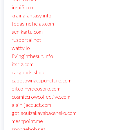
in-hi5.com
krainafantasy.info
todas-noticias.com
senikartu.com
rusportal.net
watty.io
livinginthesun.info
itsriz.com
cargoods.shop
capetownacupuncture.com
bitcoinvideospro.com
cosmiccrowcollective.com
alain-jacquet.com
gotisouizakayabakeneko.com
meshpoint.me
spongebob.net