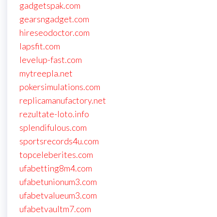
gadgetspak.com
gearsngadget.com
hireseodoctor.com
lapsfit.com
levelup-fast.com
mytreepla.net
pokersimulations.com
replicamanufactory.net
rezultate-loto.info
splendifulous.com
sportsrecords4u.com
topceleberites.com
ufabetting8m4.com
ufabetunionum3.com
ufabetvalueum3.com
ufabetvaultm7.com