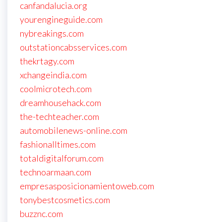
canfandalucia.org
yourengineguide.com
nybreakings.com
outstationcabsservices.com
thekrtagy.com
xchangeindia.com
coolmicrotech.com
dreamhousehack.com
the-techteacher.com
automobilenews-online.com
fashionalltimes.com
totaldigitalforum.com
technoarmaan.com
empresasposicionamientoweb.com
tonybestcosmetics.com
buzznc.com