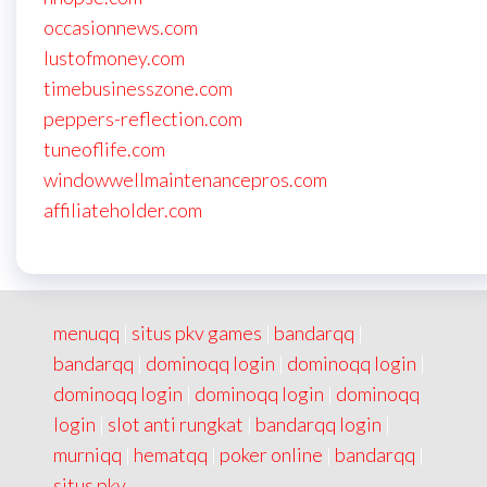
occasionnews.com
lustofmoney.com
timebusinesszone.com
peppers-reflection.com
tuneoflife.com
windowwellmaintenancepros.com
affiliateholder.com
menuqq
|
situs pkv games
|
bandarqq
|
bandarqq
|
dominoqq login
|
dominoqq login
|
dominoqq login
|
dominoqq login
|
dominoqq
login
|
slot anti rungkat
|
bandarqq login
|
murniqq
|
hematqq
|
poker online
|
bandarqq
|
situs pkv