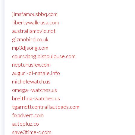
jimsfamousbbq.com
libertywalk-usa.com
australiamovie.net
gizmobird.co.uk
mp3djsong.com
coursdanglaistoulouse.com
neptunuslex.com
auguri-di-natale.info
michelewatch.us
omega--watches.us
breitling-watches.us
tgarnettcentrallautoads.com
fixadvert.com
autopluz.co
save3time-c.com