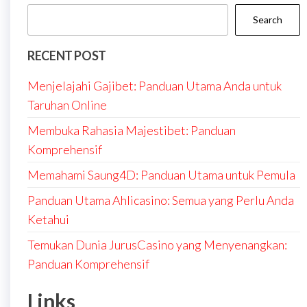
Search
RECENT POST
Menjelajahi Gajibet: Panduan Utama Anda untuk
Taruhan Online
Membuka Rahasia Majestibet: Panduan
Komprehensif
Memahami Saung4D: Panduan Utama untuk Pemula
Panduan Utama Ahlicasino: Semua yang Perlu Anda
Ketahui
Temukan Dunia JurusCasino yang Menyenangkan:
Panduan Komprehensif
Links