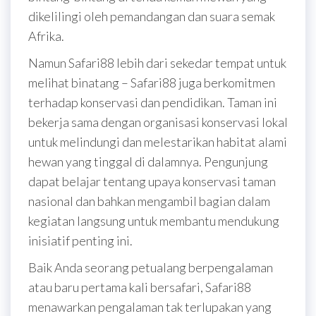
dikelilingi oleh pemandangan dan suara semak
Afrika.
Namun Safari88 lebih dari sekedar tempat untuk
melihat binatang – Safari88 juga berkomitmen
terhadap konservasi dan pendidikan. Taman ini
bekerja sama dengan organisasi konservasi lokal
untuk melindungi dan melestarikan habitat alami
hewan yang tinggal di dalamnya. Pengunjung
dapat belajar tentang upaya konservasi taman
nasional dan bahkan mengambil bagian dalam
kegiatan langsung untuk membantu mendukung
inisiatif penting ini.
Baik Anda seorang petualang berpengalaman
atau baru pertama kali bersafari, Safari88
menawarkan pengalaman tak terlupakan yang