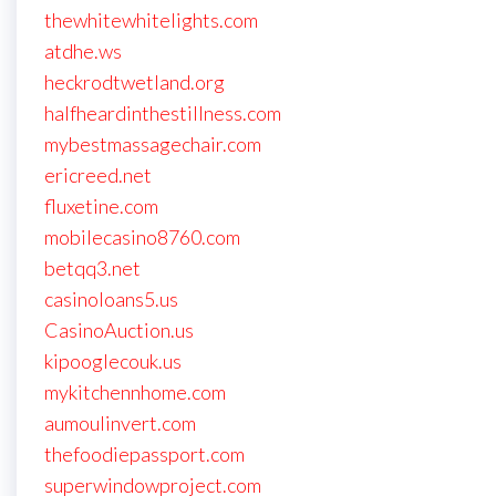
thewhitewhitelights.com
atdhe.ws
heckrodtwetland.org
halfheardinthestillness.com
mybestmassagechair.com
ericreed.net
fluxetine.com
mobilecasino8760.com
betqq3.net
casinoloans5.us
CasinoAuction.us
kipooglecouk.us
mykitchennhome.com
aumoulinvert.com
thefoodiepassport.com
superwindowproject.com