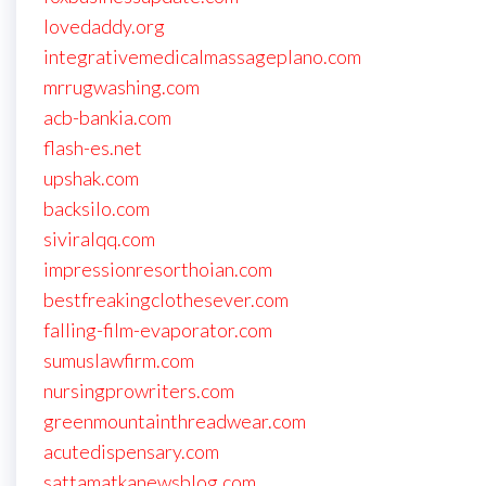
lovedaddy.org
integrativemedicalmassageplano.com
mrrugwashing.com
acb-bankia.com
flash-es.net
upshak.com
backsilo.com
siviralqq.com
impressionresorthoian.com
bestfreakingclothesever.com
falling-film-evaporator.com
sumuslawfirm.com
nursingprowriters.com
greenmountainthreadwear.com
acutedispensary.com
sattamatkanewsblog.com