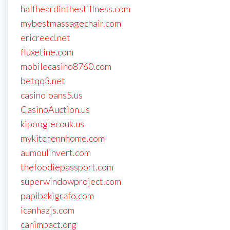
halfheardinthestillness.com
mybestmassagechair.com
ericreed.net
fluxetine.com
mobilecasino8760.com
betqq3.net
casinoloans5.us
CasinoAuction.us
kipooglecouk.us
mykitchennhome.com
aumoulinvert.com
thefoodiepassport.com
superwindowproject.com
papibakigrafo.com
icanhazjs.com
canimpact.org