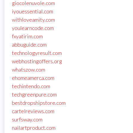
giocolenuvole.com
iyouessential.com
withloveamity.com
youlearncode.com
fxyatirim.com
abbuguide.com
technologyresult.com
webhostingoffers.org
whatszow.com
ehomeamerca.com
techintendo.com
techgreenpure.com
bestdropshipstore.com
cartelreviews.com
surfsway.com
nailartproduct.com