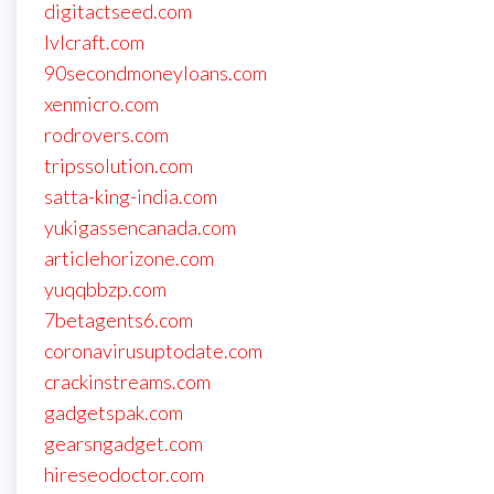
digitactseed.com
lvlcraft.com
90secondmoneyloans.com
xenmicro.com
rodrovers.com
tripssolution.com
satta-king-india.com
yukigassencanada.com
articlehorizone.com
yuqqbbzp.com
7betagents6.com
coronavirusuptodate.com
crackinstreams.com
gadgetspak.com
gearsngadget.com
hireseodoctor.com