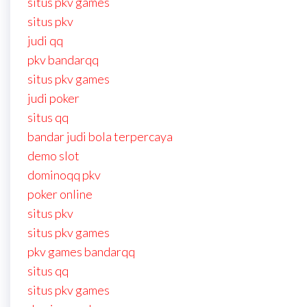
situs pkv games
situs pkv
judi qq
pkv bandarqq
situs pkv games
judi poker
situs qq
bandar judi bola terpercaya
demo slot
dominoqq pkv
poker online
situs pkv
situs pkv games
pkv games bandarqq
situs qq
situs pkv games