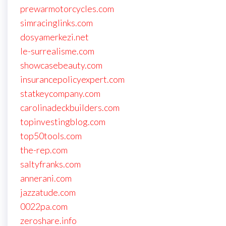
prewarmotorcycles.com
simracinglinks.com
dosyamerkezi.net
le-surrealisme.com
showcasebeauty.com
insurancepolicyexpert.com
statkeycompany.com
carolinadeckbuilders.com
topinvestingblog.com
top50tools.com
the-rep.com
saltyfranks.com
annerani.com
jazzatude.com
0022pa.com
zeroshare.info