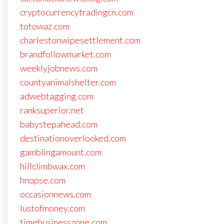
cryptocurrencytradingcn.com
totowaz.com
charlestonwipesettlement.com
brandfollowmarket.com
weeklyjobnews.com
countyanimalshelter.com
adwebtagging.com
ranksuperior.net
babystepahead.com
destinationoverlooked.com
gamblingamount.com
hillclimbwax.com
hnopse.com
occasionnews.com
lustofmoney.com
timebusinesszone.com