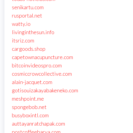
senikartu.com
rusportal.net
watty.io
livinginthesun.info
itsriz.com
cargoods.shop
capetownacupuncture.com
bitcoinvideospro.com
cosmiccrowcollective.com
alain-jacquet.com
gotisouizakayabakeneko.com
meshpoint.me
spongebob.net
busyboxintl.com
auttayanratchapak.com
postcoffeebarva.com