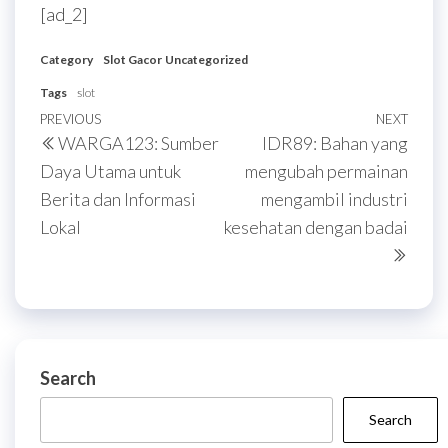
[ad_2]
Category
Slot Gacor
Uncategorized
Tags
slot
Post
Previous
PREVIOUS
NEXT
Next
WARGA123: Sumber
IDR89: Bahan yang
navigation
Post
Post
Daya Utama untuk
mengubah permainan
Berita dan Informasi
mengambil industri
Lokal
kesehatan dengan badai
Search
Search