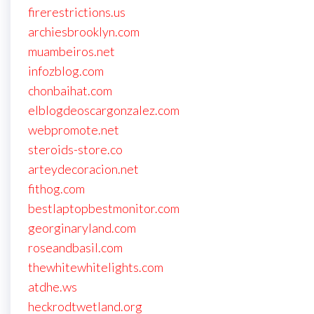
firerestrictions.us
archiesbrooklyn.com
muambeiros.net
infozblog.com
chonbaihat.com
elblogdeoscargonzalez.com
webpromote.net
steroids-store.co
arteydecoracion.net
fithog.com
bestlaptopbestmonitor.com
georginaryland.com
roseandbasil.com
thewhitewhitelights.com
atdhe.ws
heckrodtwetland.org