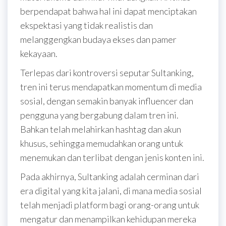
berpendapat bahwa hal ini dapat menciptakan
ekspektasi yang tidak realistis dan
melanggengkan budaya ekses dan pamer
kekayaan.
Terlepas dari kontroversi seputar Sultanking,
tren ini terus mendapatkan momentum di media
sosial, dengan semakin banyak influencer dan
pengguna yang bergabung dalam tren ini.
Bahkan telah melahirkan hashtag dan akun
khusus, sehingga memudahkan orang untuk
menemukan dan terlibat dengan jenis konten ini.
Pada akhirnya, Sultanking adalah cerminan dari
era digital yang kita jalani, di mana media sosial
telah menjadi platform bagi orang-orang untuk
mengatur dan menampilkan kehidupan mereka