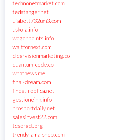
technonetmarket.com
tedstanger.net
ufabett732um3.com
uskola.info
wagonpaints.info
waitfornext.com
clearvisionmarketing.co
quantum-code.co
whatnews.me
final-dream.com
finest-replica.net
gestioneinh.info
prosportdaily.net
salesinvest22.com
teseract.org
trendy-ama-shop.com