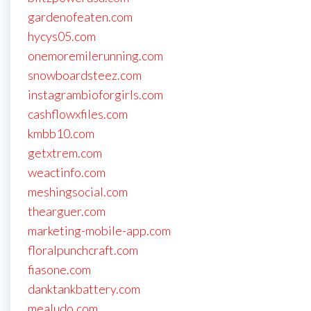
gardenofeaten.com
hycys05.com
onemoremilerunning.com
snowboardsteez.com
instagrambioforgirls.com
cashflowxfiles.com
kmbb10.com
getxtrem.com
weactinfo.com
meshingsocial.com
thearguer.com
marketing-mobile-app.com
floralpunchcraft.com
fiasone.com
danktankbattery.com
mealudo.com