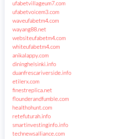
ufabetvillageum7.com
ufabetvoicem3.com
waveufabetm4.com
wayang88.net
websiteufabetm4.com
whiteufabetm4.com
anikalappy.com
dininghelsinki.info
duanfrescariverside.info
etilerx.com
finestreplica.net
flounderandfumble.com
healthohunt.com
retefuturah.info
smartinvestinginfo.info
technewsalliance.com