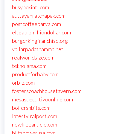
busyboxintl.com
auttayanratchapak.com
postcoffeebarva.com
elteatromilliondollar.com
burgerkingfranchise.org
vallarpadathamma.net
realworldsize.com
teknolama.com
productforbaby.com
orb-z.com
fosterscoachhousetavern.com
mesasdecultivoonline.com
boilersnbits.com
latestviralpost.com
newfreearticle.com
blitzpowerusa.com