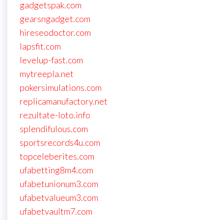
gadgetspak.com
gearsngadget.com
hireseodoctor.com
lapsfit.com
levelup-fast.com
mytreepla.net
pokersimulations.com
replicamanufactory.net
rezultate-loto.info
splendifulous.com
sportsrecords4u.com
topceleberites.com
ufabetting8m4.com
ufabetunionum3.com
ufabetvalueum3.com
ufabetvaultm7.com