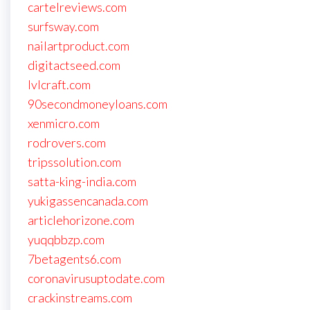
cartelreviews.com
surfsway.com
nailartproduct.com
digitactseed.com
lvlcraft.com
90secondmoneyloans.com
xenmicro.com
rodrovers.com
tripssolution.com
satta-king-india.com
yukigassencanada.com
articlehorizone.com
yuqqbbzp.com
7betagents6.com
coronavirusuptodate.com
crackinstreams.com