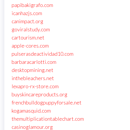
papibakigrafo.com
icanhazjs.com
canimpact.org
goviralstudy.com
cartourism.net
apple-cores.com
pulserasdeactividad10.com
barbaracarlotti.com
desktopmining.net
inthebleachers.net
lexapro-rx-store.com
buyskincareproducts.org
frenchbulldogpuppyforsale.net
kogamasquid.com
themultiplicationtablechart.com
casinoglamour.org