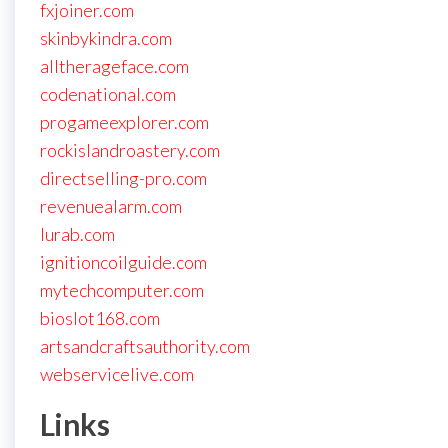
fxjoiner.com
skinbykindra.com
alltherageface.com
codenational.com
progameexplorer.com
rockislandroastery.com
directselling-pro.com
revenuealarm.com
lurab.com
ignitioncoilguide.com
mytechcomputer.com
bioslot168.com
artsandcraftsauthority.com
webservicelive.com
Links