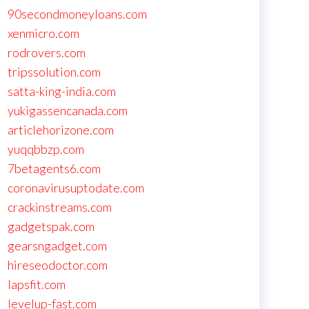
90secondmoneyloans.com
xenmicro.com
rodrovers.com
tripssolution.com
satta-king-india.com
yukigassencanada.com
articlehorizone.com
yuqqbbzp.com
7betagents6.com
coronavirusuptodate.com
crackinstreams.com
gadgetspak.com
gearsngadget.com
hireseodoctor.com
lapsfit.com
levelup-fast.com