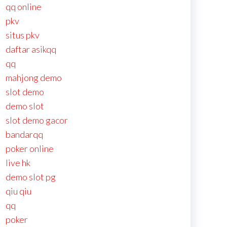
qq online
pkv
situs pkv
daftar asikqq
qq
mahjong demo
slot demo
demo slot
slot demo gacor
bandarqq
poker online
live hk
demo slot pg
qiu qiu
qq
poker