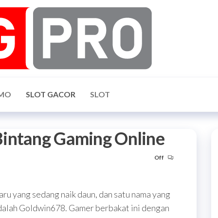
Slot
Mainkan
slot X1000
Pragmati
dari
Pragmatic
Play
Play hari ini
Gacor
tanpa risiko.
Slot gacor ini
Hari Ini,
memberikan
Mainkan
peluang
besar untuk
Slot
kemenangan
EMO
SLOT GACOR
SLOT
tanpa
X1000
deposit.
Tanpa
Risiko
Bintang Gaming Online
Off
baru yang sedang naik daun, dan satu nama yang
alah Goldwin678. Gamer berbakat ini dengan