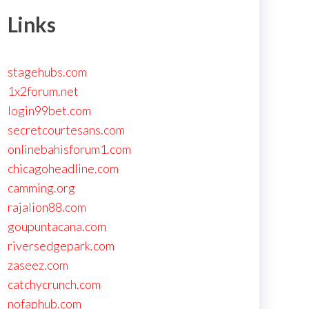
Links
stagehubs.com
1x2forum.net
login99bet.com
secretcourtesans.com
onlinebahisforum1.com
chicagoheadline.com
camming.org
rajalion88.com
goupuntacana.com
riversedgepark.com
zaseez.com
catchycrunch.com
nofaphub.com