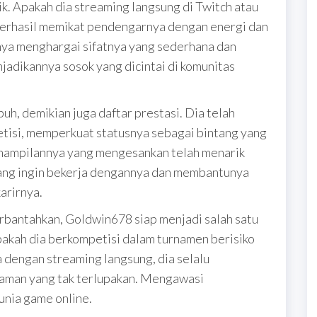
k. Apakah dia streaming langsung di Twitch atau
 berhasil memikat pendengarnya dengan energi dan
ya menghargai sifatnya yang sederhana dan
jadikannya sosok yang dicintai di komunitas
h, demikian juga daftar prestasi. Dia telah
isi, memperkuat statusnya sebagai bintang yang
Penampilannya yang mengesankan telah menarik
yang ingin bekerja dengannya dan membantunya
arirnya.
rbantahkan, Goldwin678 siap menjadi salah satu
akah dia berkompetisi dalam turnamen berisiko
dengan streaming langsung, dia selalu
aman yang tak terlupakan. Mengawasi
dunia game online.