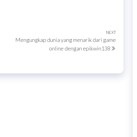
NEXT
Next
Mengungkap dunia yang menarik dari game
Post
online dengan epikwin138