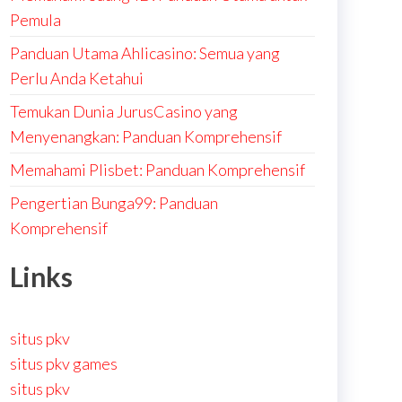
Pemula
Panduan Utama Ahlicasino: Semua yang
Perlu Anda Ketahui
Temukan Dunia JurusCasino yang
Menyenangkan: Panduan Komprehensif
Memahami Plisbet: Panduan Komprehensif
Pengertian Bunga99: Panduan
Komprehensif
Links
situs pkv
situs pkv games
situs pkv