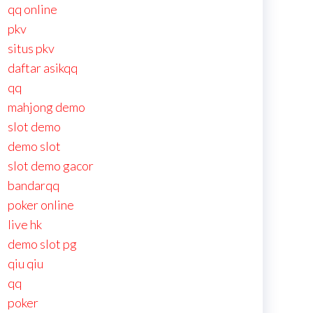
qq online
pkv
situs pkv
daftar asikqq
qq
mahjong demo
slot demo
demo slot
slot demo gacor
bandarqq
poker online
live hk
demo slot pg
qiu qiu
qq
poker