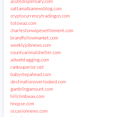
acutedispensary.com
sattamatkanewsblog.com
cryptocurrencytradingcn.com
totowaz.com
charlestonwipesettlement.com
brandfollowmarket.com
weeklyjobnews.com
countyanimalshelter.com
adwebtagging.com
ranksuperior.net
babystepahead.com
destinationoverlooked.com
gamblingamount.com
hillclimbwax.com
hnopse.com
occasionnews.com