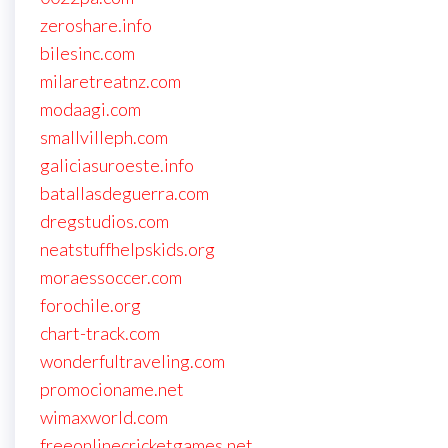
zeroshare.info
bilesinc.com
milaretreatnz.com
modaagi.com
smallvilleph.com
galiciasuroeste.info
batallasdeguerra.com
dregstudios.com
neatstuffhelpskids.org
moraessoccer.com
forochile.org
chart-track.com
wonderfultraveling.com
promocioname.net
wimaxworld.com
freeonlinecricketgames.net