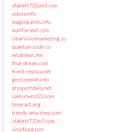
ufabett732um3.com
uskola.info
wagonpaints.info
waitfornext.com
clearvisionmarketing.co
quantum-code.co
whatnews.me
final-dream.com
finest-replica.net
gestioneinh.info
prosportdaily.net
salesinvest22.com
teseract.org
trendy-ama-shop.com
ufabett732m7.com
visiofood.com