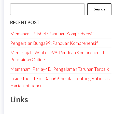
Search
RECENT POST
Memahami Plisbet: Panduan Komprehensif
Pengertian Bunga99: Panduan Komprehensif
Menjelajahi WinLose99: Panduan Komprehensif
Permainan Online
Memahami Parlay4D: Pengalaman Taruhan Terbaik
Inside the Life of Dana69: Sekilas tentang Rutinitas
Harian Influencer
Links