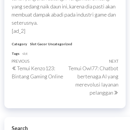
yang sedang naik daun ini, karena dia pasti akan
membuat dampak abadi pada industri game dan
seterusnya.
[ad_2]
Category
Slot Gacor
Uncategorized
Tags
slot
Post
Previous
PREVIOUS
NEXT
Next
Temui Kenzo123:
Temui Owl77: Chatbot
navigation
Post
Post
Bintang Gaming Online
bertenaga AI yang
merevolusi layanan
pelanggan
Search