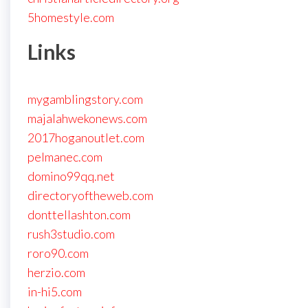
5homestyle.com
Links
mygamblingstory.com
majalahwekonews.com
2017hoganoutlet.com
pelmanec.com
domino99qq.net
directoryoftheweb.com
donttellashton.com
rush3studio.com
roro90.com
herzio.com
in-hi5.com