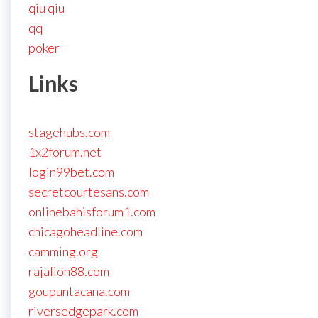
qiu qiu
qq
poker
Links
stagehubs.com
1x2forum.net
login99bet.com
secretcourtesans.com
onlinebahisforum1.com
chicagoheadline.com
camming.org
rajalion88.com
goupuntacana.com
riversedgepark.com