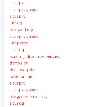
situs pkv
situs pkv games
situs pkv
judi qq
pkv bandarqq
situs pkv games
judi poker
situs qq
bandar judi bola terpercaya
demo slot
dominoqq pkv
poker online
situs pkv
situs pkv games
pkv games bandarqq
situs qq