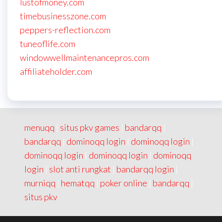
lustofmoney.com
timebusinesszone.com
peppers-reflection.com
tuneoflife.com
windowwellmaintenancepros.com
affiliateholder.com
menuqq
|
situs pkv games
|
bandarqq
|
bandarqq
|
dominoqq login
|
dominoqq login
|
dominoqq login
|
dominoqq login
|
dominoqq
login
|
slot anti rungkat
|
bandarqq login
|
murniqq
|
hematqq
|
poker online
|
bandarqq
|
situs pkv