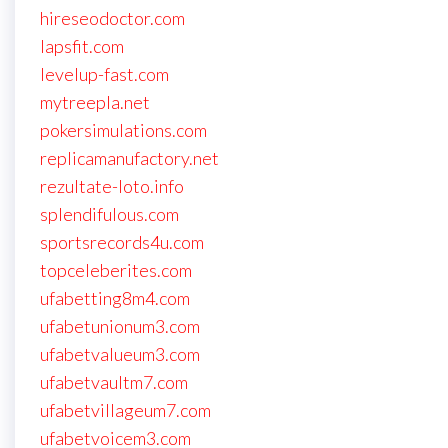
hireseodoctor.com
lapsfit.com
levelup-fast.com
mytreepla.net
pokersimulations.com
replicamanufactory.net
rezultate-loto.info
splendifulous.com
sportsrecords4u.com
topceleberites.com
ufabetting8m4.com
ufabetunionum3.com
ufabetvalueum3.com
ufabetvaultm7.com
ufabetvillageum7.com
ufabetvoicem3.com