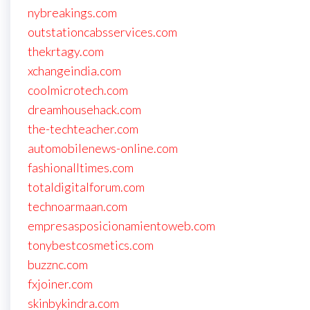
nybreakings.com
outstationcabsservices.com
thekrtagy.com
xchangeindia.com
coolmicrotech.com
dreamhousehack.com
the-techteacher.com
automobilenews-online.com
fashionalltimes.com
totaldigitalforum.com
technoarmaan.com
empresasposicionamientoweb.com
tonybestcosmetics.com
buzznc.com
fxjoiner.com
skinbykindra.com