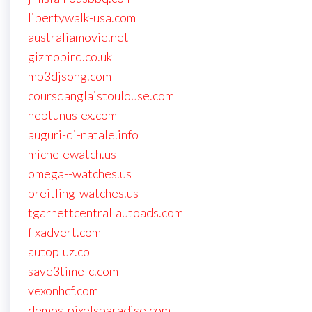
libertywalk-usa.com
australiamovie.net
gizmobird.co.uk
mp3djsong.com
coursdanglaistoulouse.com
neptunuslex.com
auguri-di-natale.info
michelewatch.us
omega--watches.us
breitling-watches.us
tgarnettcentrallautoads.com
fixadvert.com
autopluz.co
save3time-c.com
vexonhcf.com
demos-pixelsparadise.com