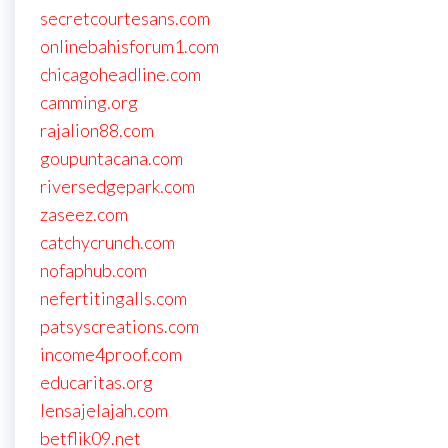
secretcourtesans.com
onlinebahisforum1.com
chicagoheadline.com
camming.org
rajalion88.com
goupuntacana.com
riversedgepark.com
zaseez.com
catchycrunch.com
nofaphub.com
nefertitingalls.com
patsyscreations.com
income4proof.com
educaritas.org
lensajelajah.com
betflik09.net