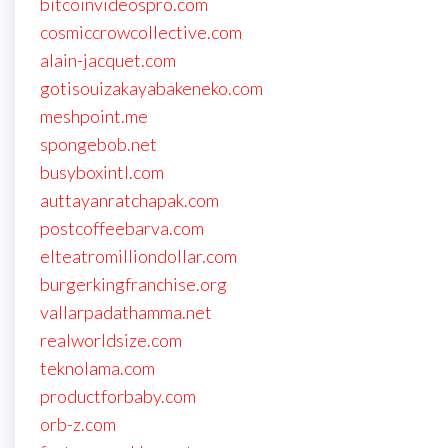
bitcoinvideospro.com
cosmiccrowcollective.com
alain-jacquet.com
gotisouizakayabakeneko.com
meshpoint.me
spongebob.net
busyboxintl.com
auttayanratchapak.com
postcoffeebarva.com
elteatromilliondollar.com
burgerkingfranchise.org
vallarpadathamma.net
realworldsize.com
teknolama.com
productforbaby.com
orb-z.com