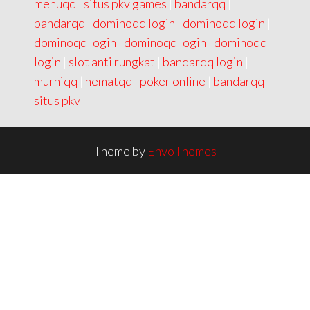
menuqq
|
situs pkv games
|
bandarqq
|
bandarqq
|
dominoqq login
|
dominoqq login
|
dominoqq login
|
dominoqq login
|
dominoqq
login
|
slot anti rungkat
|
bandarqq login
|
murniqq
|
hematqq
|
poker online
|
bandarqq
|
situs pkv
Theme by
EnvoThemes