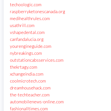
techoologic.com
raspberryketonescanada.org
medihealthrules.com
usathrill.com
vshapedental.com
canfandalucia.org
yourengineguide.com
nybreakings.com
outstationcabsservices.com
thekrtagy.com
xchangeindia.com
coolmicrotech.com
dreamhousehack.com
the-techteacher.com
automobilenews-online.com
fashionalltimes.com