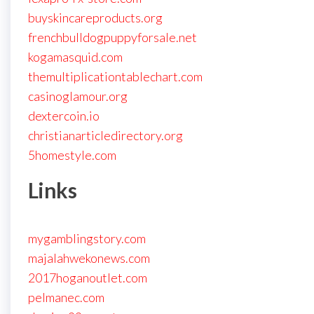
buyskincareproducts.org
frenchbulldogpuppyforsale.net
kogamasquid.com
themultiplicationtablechart.com
casinoglamour.org
dextercoin.io
christianarticledirectory.org
5homestyle.com
Links
mygamblingstory.com
majalahwekonews.com
2017hoganoutlet.com
pelmanec.com