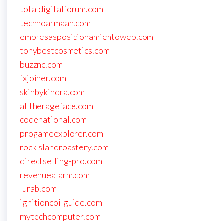
totaldigitalforum.com
technoarmaan.com
empresasposicionamientoweb.com
tonybestcosmetics.com
buzznc.com
fxjoiner.com
skinbykindra.com
alltherageface.com
codenational.com
progameexplorer.com
rockislandroastery.com
directselling-pro.com
revenuealarm.com
lurab.com
ignitioncoilguide.com
mytechcomputer.com