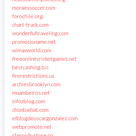
moraessoccer.com
forochile.org
chart-track.com
wonderfultraveling.com
promocioname.net
wimaxworld.com
freeonlinecricketgames.net
bestcashing.biz
firerestrictions.us
archiesbrooklyn.com
muambeiros.net
infozblog.com
chonbaihat.com
elblogdeoscargonzalez.com
webpromote.net
steroids-store.co