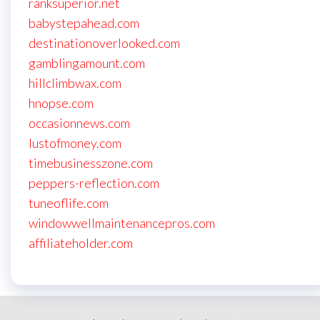
ranksuperior.net
babystepahead.com
destinationoverlooked.com
gamblingamount.com
hillclimbwax.com
hnopse.com
occasionnews.com
lustofmoney.com
timebusinesszone.com
peppers-reflection.com
tuneoflife.com
windowwellmaintenancepros.com
affiliateholder.com