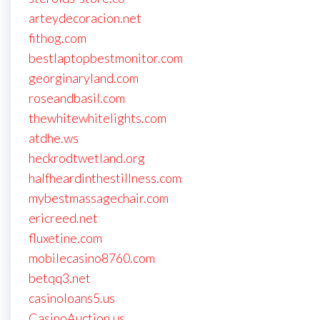
arteydecoracion.net
fithog.com
bestlaptopbestmonitor.com
georginaryland.com
roseandbasil.com
thewhitewhitelights.com
atdhe.ws
heckrodtwetland.org
halfheardinthestillness.com
mybestmassagechair.com
ericreed.net
fluxetine.com
mobilecasino8760.com
betqq3.net
casinoloans5.us
CasinoAuction.us