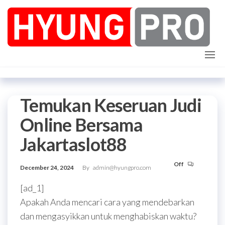
Skip
to
the
content
Slot
Mainkan
slot X1000
Pragmatic
dari
Pragmatic
Play
Play hari ini
Gacor
tanpa risiko.
Temukan Keseruan Judi
Slot gacor ini
Hari Ini,
memberikan
Mainkan
peluang
Online Bersama
besar untuk
Slot
kemenangan
Jakartaslot88
tanpa
X1000
deposit.
Tanpa
Off
Risiko
December 24, 2024
By
admin@hyungpro.com
[ad_1]
Apakah Anda mencari cara yang mendebarkan
dan mengasyikkan untuk menghabiskan waktu?