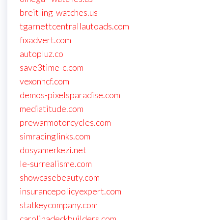
breitling-watches.us
tgarnettcentrallautoads.com
fixadvert.com
autopluz.co
save3time-c.com
vexonhcf.com
demos-pixelsparadise.com
mediatitude.com
prewarmotorcycles.com
simracinglinks.com
dosyamerkezi.net
le-surrealisme.com
showcasebeauty.com
insurancepolicyexpert.com
statkeycompany.com
carolinadeckbuilders.com