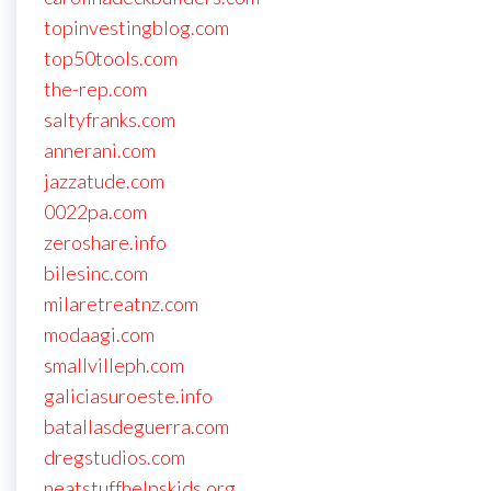
topinvestingblog.com
top50tools.com
the-rep.com
saltyfranks.com
annerani.com
jazzatude.com
0022pa.com
zeroshare.info
bilesinc.com
milaretreatnz.com
modaagi.com
smallvilleph.com
galiciasuroeste.info
batallasdeguerra.com
dregstudios.com
neatstuffhelpskids.org