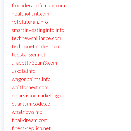
flounderandfumble.com
healthohunt.com
retefuturah.info
smartinvestinginfo.info
technewsalliance.com
technonetmarket.com
tedstanger.net
ufabett732um3.com
uskola.info
wagonpaints.info
waitfornext.com
clearvisionmarketing.co
quantum-code.co
whatnews.me
final-dream.com
finest-replica.net