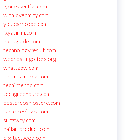
iyouessential.com
withloveamity.com
youlearncode.com
fxyatirim.com
abbuguide.com
technologyresult.com
webhostingoffers.org
whatszow.com
ehomeamerca.com
techintendo.com
techgreenpure.com
bestdropshipstore.com
cartelreviews.com
surfsway.com
nailartproduct.com
digitactseed.com