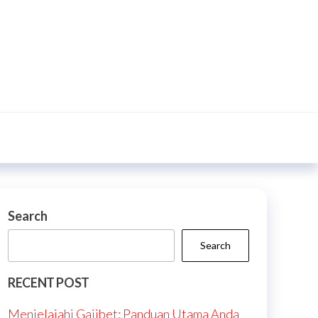
c
Search
Search
RECENT POST
Menjelajahi Gajibet: Panduan Utama Anda