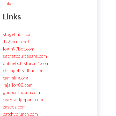
poker
Links
stagehubs.com
1x2forum.net
login99bet.com
secretcourtesans.com
onlinebahisforum1.com
chicagoheadline.com
camming.org
rajalion88.com
goupuntacana.com
riversedgepark.com
zaseez.com
catchycrunch.com