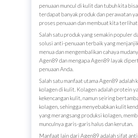
penuaan muncul di kulit dan tubuh kita bis
terdapat banyak produk dan perawatan y
proses penuaan dan membuat kita terlihat
Salah satu produk yang semakin populer d
solusi anti-penuaan terbaik yang menjanji
menua dan mengembalikan cahaya mudanya.
Agen89 dan mengapa Agen89 layak diperti
penuaan Anda.
Salah satu manfaat utama Agen89 adalah
kolagen di kulit. Kolagen adalah protein y
kekencangan kulit, namun seiring bertamba
kolagen, sehingga menyebabkan kulit ken
yang merangsang produksi kolagen, memb
munculnya garis-garis halus dan kerutan.
Manfaat lain dari Agen89 adalah sifat an