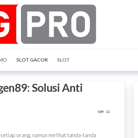
Slot
Mainkan
slot X1000
Pragmati
dari
Pragmatic
Play
Play hari ini
Gacor
tanpa risiko.
Slot gacor ini
Hari Ini,
memberikan
Mainkan
peluang
besar untuk
Slot
kemenangan
EMO
SLOT GACOR
SLOT
tanpa
X1000
deposit.
Tanpa
Risiko
n89: Solusi Anti
Off
 setiap orang, namun melihat tanda-tanda