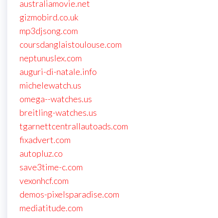
australiamovie.net
gizmobird.co.uk
mp3djsong.com
coursdanglaistoulouse.com
neptunuslex.com
auguri-di-natale.info
michelewatch.us
omega--watches.us
breitling-watches.us
tgarnettcentrallautoads.com
fixadvert.com
autopluz.co
save3time-c.com
vexonhcf.com
demos-pixelsparadise.com
mediatitude.com