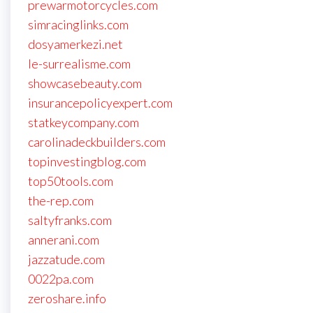
prewarmotorcycles.com
simracinglinks.com
dosyamerkezi.net
le-surrealisme.com
showcasebeauty.com
insurancepolicyexpert.com
statkeycompany.com
carolinadeckbuilders.com
topinvestingblog.com
top50tools.com
the-rep.com
saltyfranks.com
annerani.com
jazzatude.com
0022pa.com
zeroshare.info