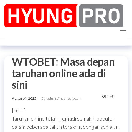
Skip
to
the
content
Slot
Mainkan
slot X1000
Pragmatic
dari
Pragmatic
Play
Play hari ini
Gacor
tanpa risiko.
WTOBET: Masa depan
Slot gacor ini
Hari Ini,
memberikan
Mainkan
peluang
taruhan online ada di
besar untuk
Slot
kemenangan
sini
tanpa
X1000
deposit.
Tanpa
Off
Risiko
August 4, 2025
By
admin@hyungpro.com
[ad_1]
Taruhan online telah menjadi semakin populer
dalam beberapa tahun terakhir, dengan semakin