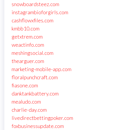
snowboardsteez.com
instagrambioforgirls.com
cashflowxfiles.com
kmbb10.com
getxtrem.com
weactinfo.com
meshingsocial.com
thearguer.com
marketing-mobile-app.com
floralpunchcraft.com
fiasone.com
danktankbattery.com
mealudo.com
charlie-day.com
livedirectbettingpoker.com
foxbusinessupdate.com