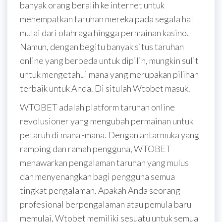
banyak orang beralih ke internet untuk
menempatkan taruhan mereka pada segala hal
mulai dari olahraga hingga permainan kasino.
Namun, dengan begitu banyak situs taruhan
online yang berbeda untuk dipilih, mungkin sulit
untuk mengetahui mana yang merupakan pilihan
terbaik untuk Anda. Di situlah Wtobet masuk.
WTOBET adalah platform taruhan online
revolusioner yang mengubah permainan untuk
petaruh di mana -mana. Dengan antarmuka yang
ramping dan ramah pengguna, WTOBET
menawarkan pengalaman taruhan yang mulus
dan menyenangkan bagi pengguna semua
tingkat pengalaman. Apakah Anda seorang
profesional berpengalaman atau pemula baru
memulai, Wtobet memiliki sesuatu untuk semua