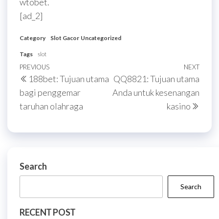
wtobet.
[ad_2]
Category
Slot Gacor
Uncategorized
Tags
slot
Post
Previous
PREVIOUS
NEXT
Next
188bet: Tujuan utama
QQ8821: Tujuan utama
navigation
Post
Post
bagi penggemar
Anda untuk kesenangan
taruhan olahraga
kasino
Search
Search
RECENT POST