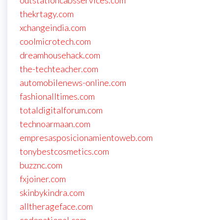
outstationcabsservices.com
thekrtagy.com
xchangeindia.com
coolmicrotech.com
dreamhousehack.com
the-techteacher.com
automobilenews-online.com
fashionalltimes.com
totaldigitalforum.com
technoarmaan.com
empresasposicionamientoweb.com
tonybestcosmetics.com
buzznc.com
fxjoiner.com
skinbykindra.com
alltherageface.com