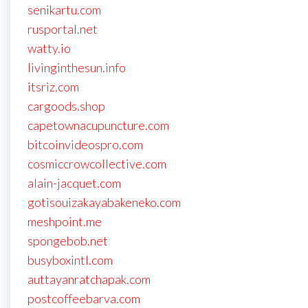
senikartu.com
rusportal.net
watty.io
livinginthesun.info
itsriz.com
cargoods.shop
capetownacupuncture.com
bitcoinvideospro.com
cosmiccrowcollective.com
alain-jacquet.com
gotisouizakayabakeneko.com
meshpoint.me
spongebob.net
busyboxintl.com
auttayanratchapak.com
postcoffeebarva.com