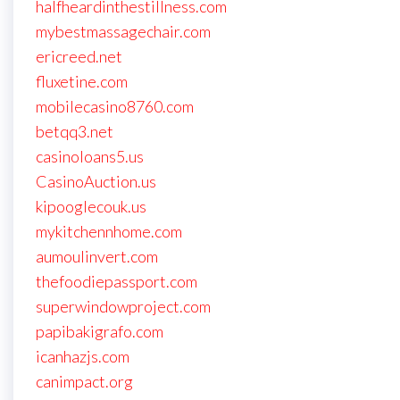
halfheardinthestillness.com
mybestmassagechair.com
ericreed.net
fluxetine.com
mobilecasino8760.com
betqq3.net
casinoloans5.us
CasinoAuction.us
kipooglecouk.us
mykitchennhome.com
aumoulinvert.com
thefoodiepassport.com
superwindowproject.com
papibakigrafo.com
icanhazjs.com
canimpact.org