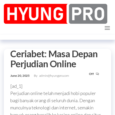
Skip
to
the
content
Slot
Mainkan
slot X1000
Pragmatic
dari
Pragmatic
Play
Play hari ini
Gacor
tanpa risiko.
Ceriabet: Masa Depan
Slot gacor ini
Hari Ini,
memberikan
Mainkan
peluang
Perjudian Online
besar untuk
Slot
kemenangan
tanpa
X1000
Off
deposit.
June 20, 2025
By
admin@hyungpro.com
Tanpa
Risiko
[ad_1]
Perjudian online telah menjadi hobi populer
bagi banyak orang di seluruh dunia. Dengan
munculnya teknologi dan internet, semakin
banyak orang beralih ke kasino online dan situs