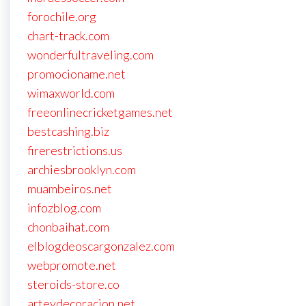
forochile.org
chart-track.com
wonderfultraveling.com
promocioname.net
wimaxworld.com
freeonlinecricketgames.net
bestcashing.biz
firerestrictions.us
archiesbrooklyn.com
muambeiros.net
infozblog.com
chonbaihat.com
elblogdeoscargonzalez.com
webpromote.net
steroids-store.co
arteydecoracion.net