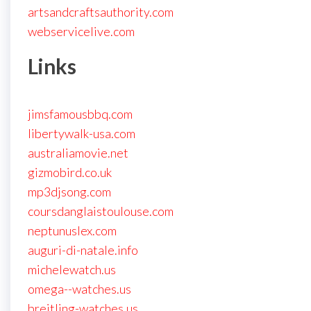
artsandcraftsauthority.com
webservicelive.com
Links
jimsfamousbbq.com
libertywalk-usa.com
australiamovie.net
gizmobird.co.uk
mp3djsong.com
coursdanglaistoulouse.com
neptunuslex.com
auguri-di-natale.info
michelewatch.us
omega--watches.us
breitling-watches.us