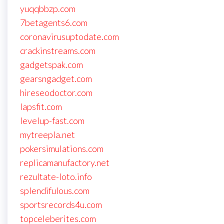
yuqqbbzp.com
7betagents6.com
coronavirusuptodate.com
crackinstreams.com
gadgetspak.com
gearsngadget.com
hireseodoctor.com
lapsfit.com
levelup-fast.com
mytreepla.net
pokersimulations.com
replicamanufactory.net
rezultate-loto.info
splendifulous.com
sportsrecords4u.com
topceleberites.com