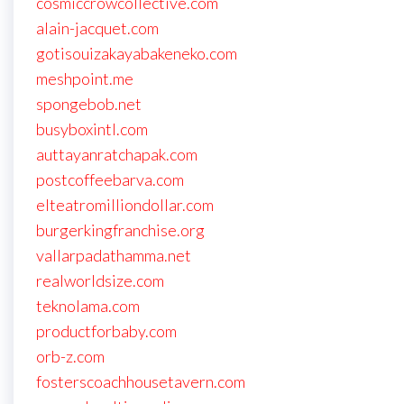
cosmiccrowcollective.com
alain-jacquet.com
gotisouizakayabakeneko.com
meshpoint.me
spongebob.net
busyboxintl.com
auttayanratchapak.com
postcoffeebarva.com
elteatromilliondollar.com
burgerkingfranchise.org
vallarpadathamma.net
realworldsize.com
teknolama.com
productforbaby.com
orb-z.com
fosterscoachhousetavern.com