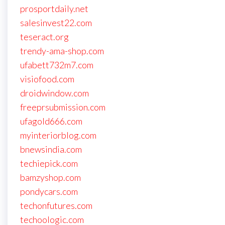
prosportdaily.net
salesinvest22.com
teseract.org
trendy-ama-shop.com
ufabett732m7.com
visiofood.com
droidwindow.com
freeprsubmission.com
ufagold666.com
myinteriorblog.com
bnewsindia.com
techiepick.com
bamzyshop.com
pondycars.com
techonfutures.com
techoologic.com