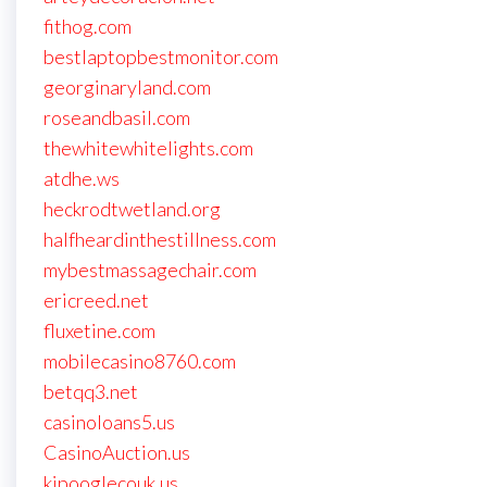
fithog.com
bestlaptopbestmonitor.com
georginaryland.com
roseandbasil.com
thewhitewhitelights.com
atdhe.ws
heckrodtwetland.org
halfheardinthestillness.com
mybestmassagechair.com
ericreed.net
fluxetine.com
mobilecasino8760.com
betqq3.net
casinoloans5.us
CasinoAuction.us
kipooglecouk.us