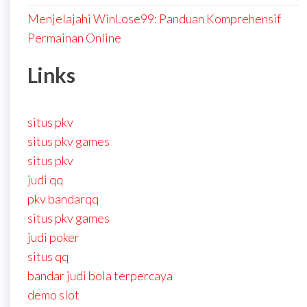
Menjelajahi WinLose99: Panduan Komprehensif
Permainan Online
Links
situs pkv
situs pkv games
situs pkv
judi qq
pkv bandarqq
situs pkv games
judi poker
situs qq
bandar judi bola terpercaya
demo slot