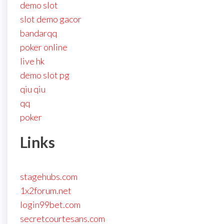
demo slot
slot demo gacor
bandarqq
poker online
live hk
demo slot pg
qiu qiu
qq
poker
Links
stagehubs.com
1x2forum.net
login99bet.com
secretcourtesans.com