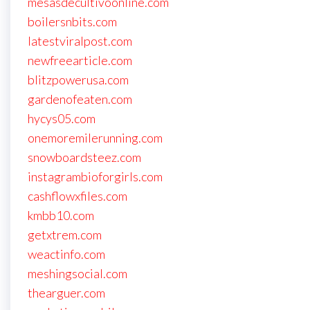
mesasdecultivoonline.com
boilersnbits.com
latestviralpost.com
newfreearticle.com
blitzpowerusa.com
gardenofeaten.com
hycys05.com
onemoremilerunning.com
snowboardsteez.com
instagrambioforgirls.com
cashflowxfiles.com
kmbb10.com
getxtrem.com
weactinfo.com
meshingsocial.com
thearguer.com