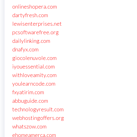
onlineshopera.com
dartyfresh.com
lewisenterprises.net
pcsoftwarefree.org
dailylinking.com
dnafyx.com
giocolenuvole.com
iyouessential.com
withloveamity.com
youlearncode.com
fxyatirim.com
abbuguide.com
technologyresult.com
webhostingoffers.org
whatszow.com
ehomeamerca.com