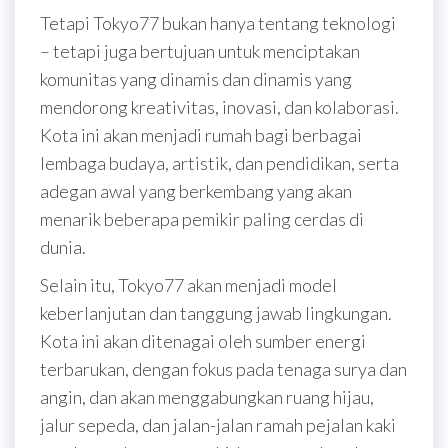
Tetapi Tokyo77 bukan hanya tentang teknologi
– tetapi juga bertujuan untuk menciptakan
komunitas yang dinamis dan dinamis yang
mendorong kreativitas, inovasi, dan kolaborasi.
Kota ini akan menjadi rumah bagi berbagai
lembaga budaya, artistik, dan pendidikan, serta
adegan awal yang berkembang yang akan
menarik beberapa pemikir paling cerdas di
dunia.
Selain itu, Tokyo77 akan menjadi model
keberlanjutan dan tanggung jawab lingkungan.
Kota ini akan ditenagai oleh sumber energi
terbarukan, dengan fokus pada tenaga surya dan
angin, dan akan menggabungkan ruang hijau,
jalur sepeda, dan jalan-jalan ramah pejalan kaki