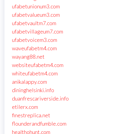
ufabetunionum3.com
ufabetvalueum3.com
ufabetvaultm7.com
ufabetvillageum7.com
ufabetvoicem3.com
waveufabetm4.com
wayang88.net
websiteufabetm4.com
whiteufabetm4.com
anikalappy.com
dininghelsinki.info
duanfrescariverside.info
etilerx.com
finestreplica.net
flounderandfumble.com
healthohunt.com