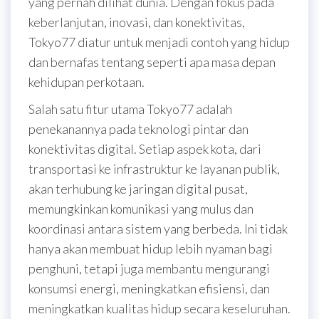
yang pernah dilihat dunia. Dengan fokus pada
keberlanjutan, inovasi, dan konektivitas,
Tokyo77 diatur untuk menjadi contoh yang hidup
dan bernafas tentang seperti apa masa depan
kehidupan perkotaan.
Salah satu fitur utama Tokyo77 adalah
penekanannya pada teknologi pintar dan
konektivitas digital. Setiap aspek kota, dari
transportasi ke infrastruktur ke layanan publik,
akan terhubung ke jaringan digital pusat,
memungkinkan komunikasi yang mulus dan
koordinasi antara sistem yang berbeda. Ini tidak
hanya akan membuat hidup lebih nyaman bagi
penghuni, tetapi juga membantu mengurangi
konsumsi energi, meningkatkan efisiensi, dan
meningkatkan kualitas hidup secara keseluruhan.