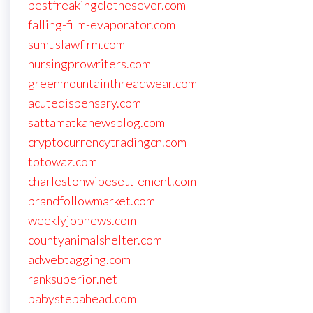
bestfreakingclothesever.com
falling-film-evaporator.com
sumuslawfirm.com
nursingprowriters.com
greenmountainthreadwear.com
acutedispensary.com
sattamatkanewsblog.com
cryptocurrencytradingcn.com
totowaz.com
charlestonwipesettlement.com
brandfollowmarket.com
weeklyjobnews.com
countyanimalshelter.com
adwebtagging.com
ranksuperior.net
babystepahead.com