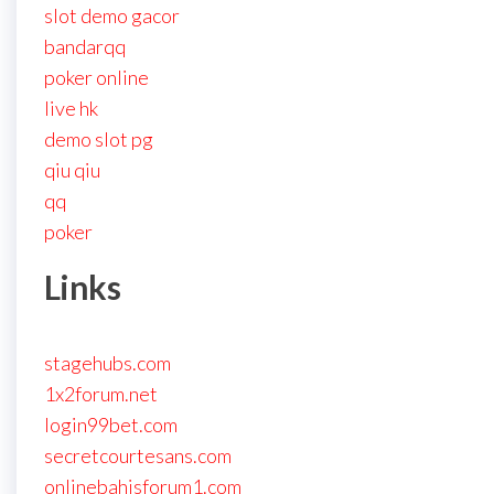
slot demo gacor
bandarqq
poker online
live hk
demo slot pg
qiu qiu
qq
poker
Links
stagehubs.com
1x2forum.net
login99bet.com
secretcourtesans.com
onlinebahisforum1.com