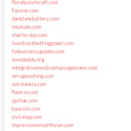
floralpunchcraft.com
fiasone.com
danktankbattery.com
mealudo.com
charlie-day.com
livedirectbettingpoker.com
foxbusinessupdate.com
lovedaddy.org
integrativemedicalmassageplano.com
mrrugwashing.com
acb-bankia.com
flash-es.net
upshak.com
backsilo.com
siviralqq.com
impressionresorthoian.com