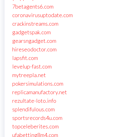
7betagents6.com
coronavirusuptodate.com
crackinstreams.com
gadgetspak.com
gearsngadget.com
hireseodoctor.com
lapsfit.com
levelup-fast.com
mytreepla.net
pokersimulations.com
replicamanufactory.net
rezultate-loto.info
splendifulous.com
sportsrecords4u.com
topceleberites.com
ufabetting8m4.com