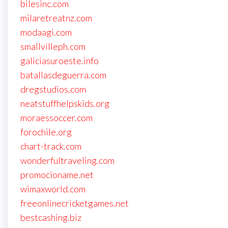
bilesinc.com
milaretreatnz.com
modaagi.com
smallvilleph.com
galiciasuroeste.info
batallasdeguerra.com
dregstudios.com
neatstuffhelpskids.org
moraessoccer.com
forochile.org
chart-track.com
wonderfultraveling.com
promocioname.net
wimaxworld.com
freeonlinecricketgames.net
bestcashing.biz