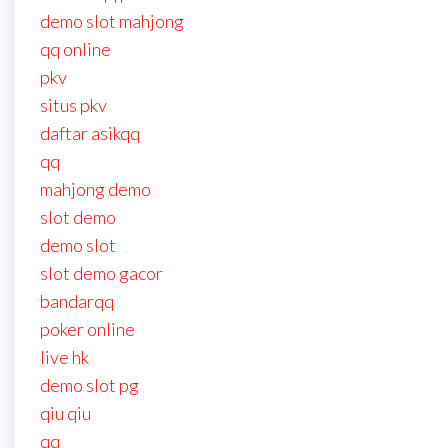
demo slot mahjong
qq online
pkv
situs pkv
daftar asikqq
qq
mahjong demo
slot demo
demo slot
slot demo gacor
bandarqq
poker online
live hk
demo slot pg
qiu qiu
qq