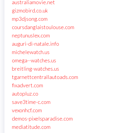
australiamovie.net
gizmobird.co.uk
mp3djsong.com
coursdanglaistoulouse.com
neptunuslex.com
auguri-di-natale.info
michelewatch.us
omega--watches.us
breitling-watches.us
tgarnettcentrallautoads.com
fixadvert.com
autopluz.co
save3time-c.com
vexonhcf.com
demos-pixelsparadise.com
mediatitude.com