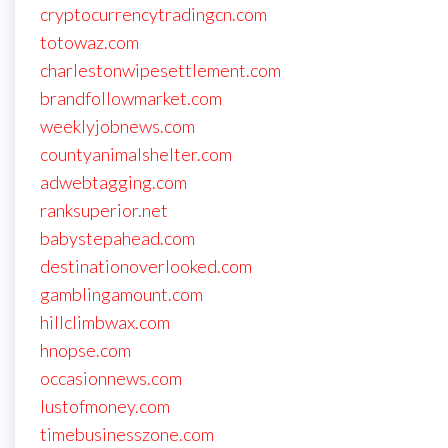
cryptocurrencytradingcn.com
totowaz.com
charlestonwipesettlement.com
brandfollowmarket.com
weeklyjobnews.com
countyanimalshelter.com
adwebtagging.com
ranksuperior.net
babystepahead.com
destinationoverlooked.com
gamblingamount.com
hillclimbwax.com
hnopse.com
occasionnews.com
lustofmoney.com
timebusinesszone.com