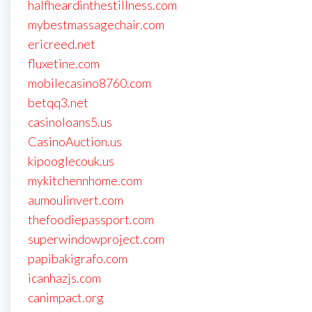
halfheardinthestillness.com
mybestmassagechair.com
ericreed.net
fluxetine.com
mobilecasino8760.com
betqq3.net
casinoloans5.us
CasinoAuction.us
kipooglecouk.us
mykitchennhome.com
aumoulinvert.com
thefoodiepassport.com
superwindowproject.com
papibakigrafo.com
icanhazjs.com
canimpact.org