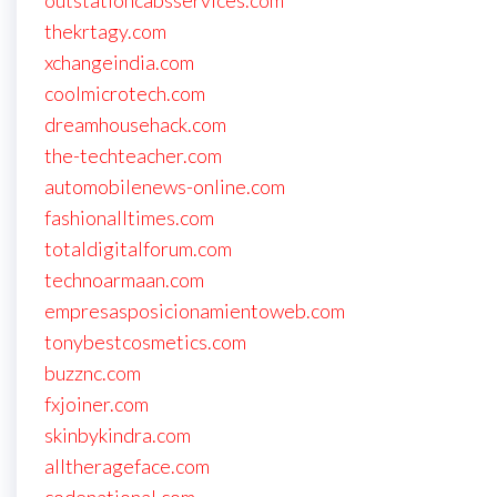
outstationcabsservices.com
thekrtagy.com
xchangeindia.com
coolmicrotech.com
dreamhousehack.com
the-techteacher.com
automobilenews-online.com
fashionalltimes.com
totaldigitalforum.com
technoarmaan.com
empresasposicionamientoweb.com
tonybestcosmetics.com
buzznc.com
fxjoiner.com
skinbykindra.com
alltherageface.com