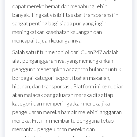
dapat mereka hemat dan menabung lebih
banyak. Tingkat visibilitas dan transparansi ini
sangat penting bagi siapa pun yang ingin
meningkatkan kesehatan keuangan dan
mencapai tujuan keuangannya.
Salah satu fitur menonjol dari Cuan247 adalah
alat penganggarannya, yang memungkinkan
pengguna menetapkan anggaran bulanan untuk
berbagai kategori seperti bahan makanan,
hiburan, dan transportasi. Platform ini kemudian
akan melacak pengeluaran mereka di setiap
kategori dan memperingatkan mereka jika
pengeluaran mereka hampir melebihi anggaran
mereka. Fitur ini membantu pengguna tetap
memantau pengeluaran mereka dan