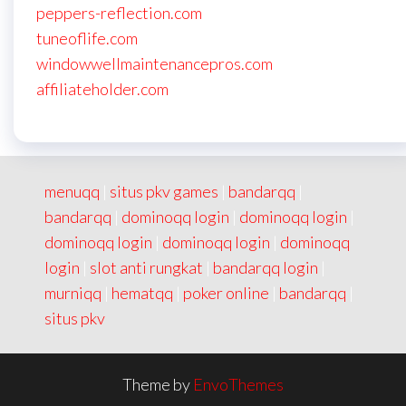
peppers-reflection.com
tuneoflife.com
windowwellmaintenancepros.com
affiliateholder.com
menuqq
|
situs pkv games
|
bandarqq
|
bandarqq
|
dominoqq login
|
dominoqq login
|
dominoqq login
|
dominoqq login
|
dominoqq
login
|
slot anti rungkat
|
bandarqq login
|
murniqq
|
hematqq
|
poker online
|
bandarqq
|
situs pkv
Theme by
EnvoThemes