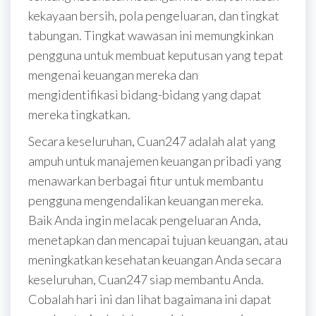
kekayaan bersih, pola pengeluaran, dan tingkat
tabungan. Tingkat wawasan ini memungkinkan
pengguna untuk membuat keputusan yang tepat
mengenai keuangan mereka dan
mengidentifikasi bidang-bidang yang dapat
mereka tingkatkan.
Secara keseluruhan, Cuan247 adalah alat yang
ampuh untuk manajemen keuangan pribadi yang
menawarkan berbagai fitur untuk membantu
pengguna mengendalikan keuangan mereka.
Baik Anda ingin melacak pengeluaran Anda,
menetapkan dan mencapai tujuan keuangan, atau
meningkatkan kesehatan keuangan Anda secara
keseluruhan, Cuan247 siap membantu Anda.
Cobalah hari ini dan lihat bagaimana ini dapat