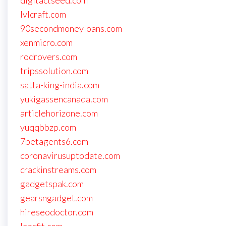
digitactseed.com
lvlcraft.com
90secondmoneyloans.com
xenmicro.com
rodrovers.com
tripssolution.com
satta-king-india.com
yukigassencanada.com
articlehorizone.com
yuqqbbzp.com
7betagents6.com
coronavirusuptodate.com
crackinstreams.com
gadgetspak.com
gearsngadget.com
hireseodoctor.com