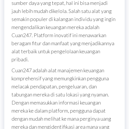
sumber daya yang tepat, hal ini bisa menjadi
jauh lebih mudah dikelola. Salah satu alat yang
semakin populer di kalangan individu yang ingin
mengendalikan keuangan mereka adalah
Cuan247. Platform inovatif ini menawarkan
beragam fitur dan manfaat yang menjadikannya
alat terbaik untuk pengelolaan keuangan
pribadi.
Cuan247 adalah alat manajemen keuangan
komprehensif yang memungkinkan pengguna
melacak pendapatan, pengeluaran, dan
tabungan mereka di satu lokasi yang nyaman.
Dengan memasukkan informasi keuangan
mereka ke dalam platform, pengguna dapat
dengan mudah melihat ke mana perginya uang
mereka dan mengidentifikasi area mana yang