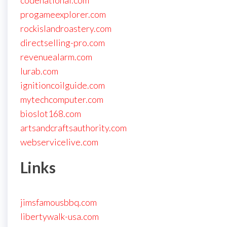
codenational.com
progameexplorer.com
rockislandroastery.com
directselling-pro.com
revenuealarm.com
lurab.com
ignitioncoilguide.com
mytechcomputer.com
bioslot168.com
artsandcraftsauthority.com
webservicelive.com
Links
jimsfamousbbq.com
libertywalk-usa.com