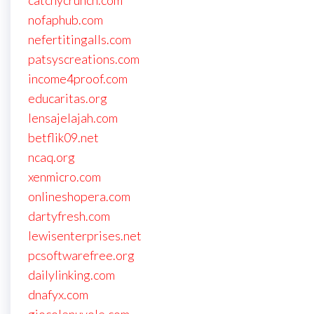
catchycrunch.com
nofaphub.com
nefertitingalls.com
patsyscreations.com
income4proof.com
educaritas.org
lensajelajah.com
betflik09.net
ncaq.org
xenmicro.com
onlineshopera.com
dartyfresh.com
lewisenterprises.net
pcsoftwarefree.org
dailylinking.com
dnafyx.com