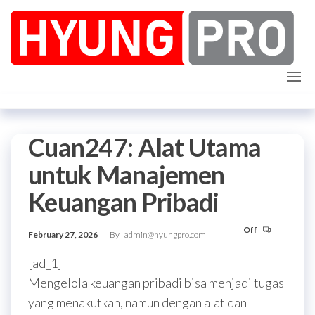
Skip
to
the
content
Slot
Mainkan
slot X1000
Pragmatic
dari
Pragmatic
Play
Play hari ini
Gacor
tanpa risiko.
Cuan247: Alat Utama
Slot gacor ini
Hari Ini,
memberikan
Mainkan
peluang
untuk Manajemen
besar untuk
Slot
kemenangan
Keuangan Pribadi
tanpa
X1000
deposit.
Tanpa
Off
Risiko
February 27, 2026
By
admin@hyungpro.com
[ad_1]
Mengelola keuangan pribadi bisa menjadi tugas
yang menakutkan, namun dengan alat dan