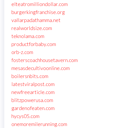
elteatromilliondollar.com
burgerkingfranchise.org
vallarpadathamma.net
realworldsize.com
teknolama.com
productforbaby.com
orb-z.com
fosterscoachhousetavern.com
mesasdecultivoonline.com
boilersnbits.com
latestviralpost.com
newfreearticle.com
blitzpowerusa.com
gardenofeaten.com
hycys05.com
onemoremilerunning.com