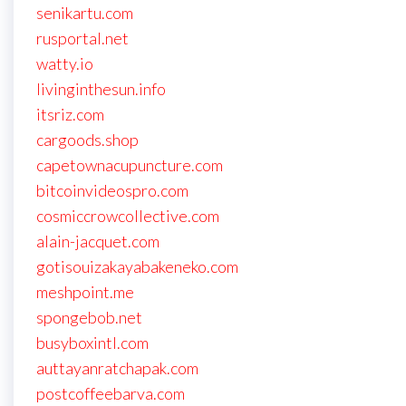
senikartu.com
rusportal.net
watty.io
livinginthesun.info
itsriz.com
cargoods.shop
capetownacupuncture.com
bitcoinvideospro.com
cosmiccrowcollective.com
alain-jacquet.com
gotisouizakayabakeneko.com
meshpoint.me
spongebob.net
busyboxintl.com
auttayanratchapak.com
postcoffeebarva.com