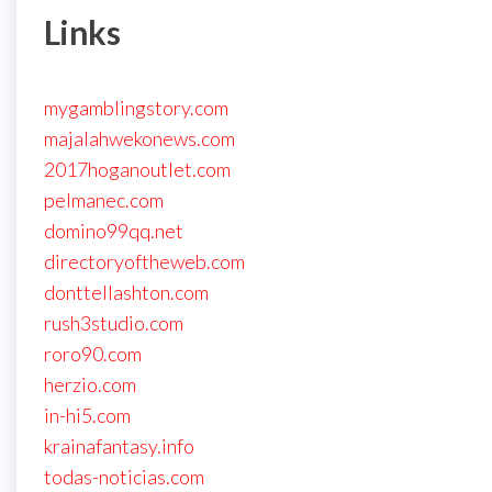
Links
mygamblingstory.com
majalahwekonews.com
2017hoganoutlet.com
pelmanec.com
domino99qq.net
directoryoftheweb.com
donttellashton.com
rush3studio.com
roro90.com
herzio.com
in-hi5.com
krainafantasy.info
todas-noticias.com