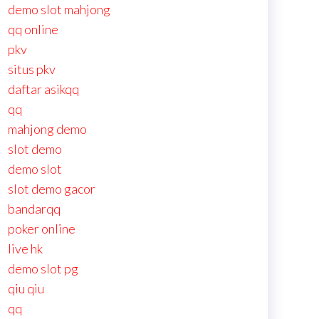
demo slot mahjong
qq online
pkv
situs pkv
daftar asikqq
qq
mahjong demo
slot demo
demo slot
slot demo gacor
bandarqq
poker online
live hk
demo slot pg
qiu qiu
qq