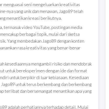
ar menguasai seni mengeluarkan kreativitas
ine-nya yang unik dan menawan, Jago89 telah
g menantikan kreasi berikutnya.
a, termasuk video YouTube, postingan media
mencakup berbagai topik, mulai dari sketsa
musik. Yang membedakan Jago89 dengan konten
anamkan rasa kreativitas yang benar-benar
lah kesediaannya mengambil risiko dan mendobrak
takut untuk bereksperimen dengan ide dan format
diri untuk berpikir di luar kebiasaan. Kesediaan
n Jago89 untuk terus berkembang dan berkembang
ap terlibat dan bersemangat menantikan apa yang
go89 adalah perhatiannya terhadap detail. Mulai