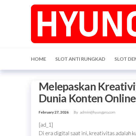
Skip
to
the
content
HOME
SLOT ANTI RUNGKAD
SLOT D
Melepaskan Kreativi
Dunia Konten Online
February 27, 2026
By
admin@hyungpro.com
[ad_1]
Di era digital saat ini, kreativitas adalah