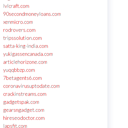
lvlcraft.com
90secondmoneyloans.com
xenmicro.com
rodrovers.com
tripssolution.com
satta-king-india.com
yukigassencanada.com
articlehorizone.com
yuqqbbzp.com
7betagents6.com
coronavirusuptodate.com
crackinstreams.com
gadgetspak.com
gearsngadget.com
hireseodoctor.com
lapsfit.com