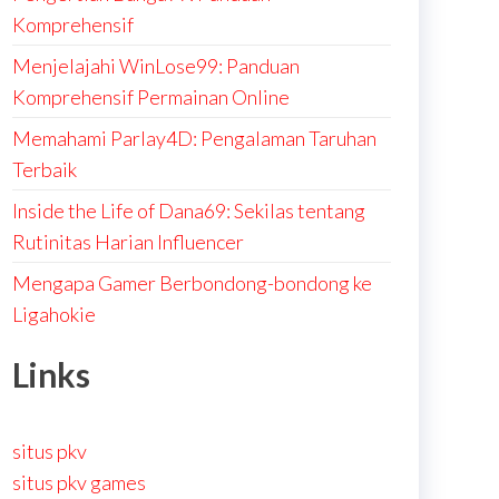
Komprehensif
Menjelajahi WinLose99: Panduan
Komprehensif Permainan Online
Memahami Parlay4D: Pengalaman Taruhan
Terbaik
Inside the Life of Dana69: Sekilas tentang
Rutinitas Harian Influencer
Mengapa Gamer Berbondong-bondong ke
Ligahokie
Links
situs pkv
situs pkv games