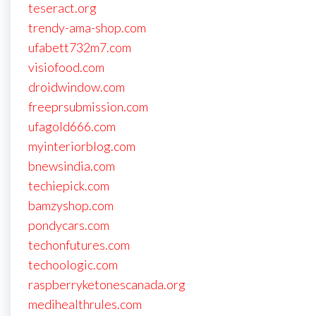
teseract.org
trendy-ama-shop.com
ufabett732m7.com
visiofood.com
droidwindow.com
freeprsubmission.com
ufagold666.com
myinteriorblog.com
bnewsindia.com
techiepick.com
bamzyshop.com
pondycars.com
techonfutures.com
techoologic.com
raspberryketonescanada.org
medihealthrules.com