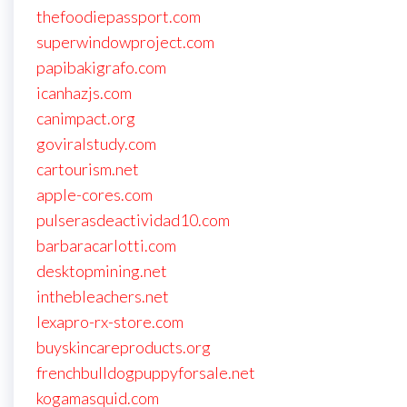
thefoodiepassport.com
superwindowproject.com
papibakigrafo.com
icanhazjs.com
canimpact.org
goviralstudy.com
cartourism.net
apple-cores.com
pulserasdeactividad10.com
barbaracarlotti.com
desktopmining.net
inthebleachers.net
lexapro-rx-store.com
buyskincareproducts.org
frenchbulldogpuppyforsale.net
kogamasquid.com