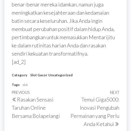
benar-benar mereka idamkan, namun juga
meningkatkan kesejahteraan dan kedamaian
batin secara keseluruhan. Jika Anda ingin
membuat perubahan positif dalam hidup Anda,
pertimbangkan untuk memasukkan Mentarijitu
ke dalam rutinitas harian Anda dan rasakan
sendiri kekuatan transformatifnya.
[ad_2]
Category
Slot Gacor
Uncategorized
Tags
slot
Post
Previous
PREVIOUS
NEXT
Next
Rasakan Sensasi
Temui Giga5000:
navigation
Post
Post
Taruhan Online
Inovasi Pengubah
Bersama Bolapelangi
Permainan yang Perlu
Anda Ketahui