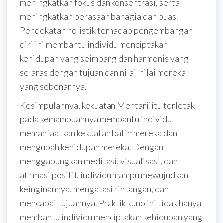
meningkatkan fokus dan konsentrasi, serta
meningkatkan perasaan bahagia dan puas.
Pendekatan holistik terhadap pengembangan
diri ini membantu individu menciptakan
kehidupan yang seimbang dan harmonis yang
selaras dengan tujuan dan nilai-nilai mereka
yang sebenarnya.
Kesimpulannya, kekuatan Mentarijitu terletak
pada kemampuannya membantu individu
memanfaatkan kekuatan batin mereka dan
mengubah kehidupan mereka. Dengan
menggabungkan meditasi, visualisasi, dan
afirmasi positif, individu mampu mewujudkan
keinginannya, mengatasi rintangan, dan
mencapai tujuannya. Praktik kuno ini tidak hanya
membantu individu menciptakan kehidupan yang