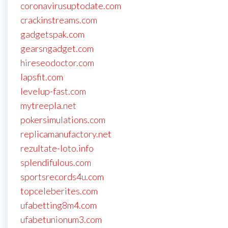
coronavirusuptodate.com
crackinstreams.com
gadgetspak.com
gearsngadget.com
hireseodoctor.com
lapsfit.com
levelup-fast.com
mytreepla.net
pokersimulations.com
replicamanufactory.net
rezultate-loto.info
splendifulous.com
sportsrecords4u.com
topceleberites.com
ufabetting8m4.com
ufabetunionum3.com