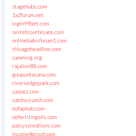
stagehubs.com
1x2forum.net
login99bet.com
secretcourtesans.com
onlinebahisforum1.com
chicagoheadline.com
camming.org
rajalion88.com
goupuntacana.com
riversedgepark.com
zaseez.com
catchycrunch.com
nofaphub.com
nefertitingalls.com
patsyscreations.com
income4proof.com