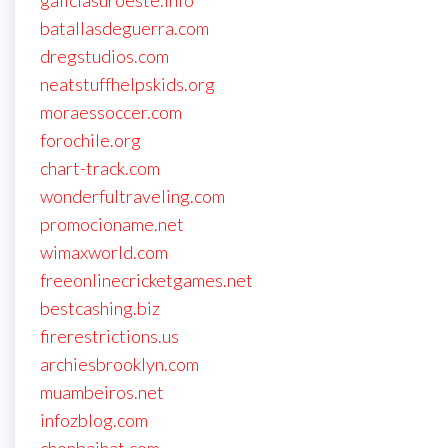
galiciasuroeste.info
batallasdeguerra.com
dregstudios.com
neatstuffhelpskids.org
moraessoccer.com
forochile.org
chart-track.com
wonderfultraveling.com
promocioname.net
wimaxworld.com
freeonlinecricketgames.net
bestcashing.biz
firerestrictions.us
archiesbrooklyn.com
muambeiros.net
infozblog.com