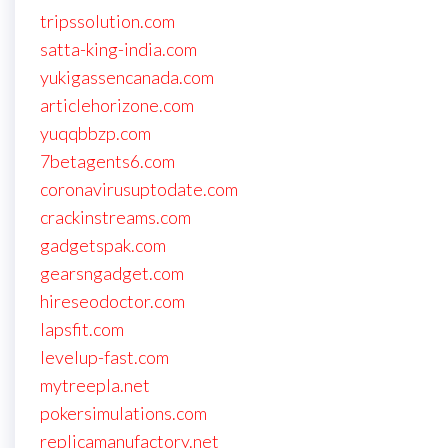
tripssolution.com
satta-king-india.com
yukigassencanada.com
articlehorizone.com
yuqqbbzp.com
7betagents6.com
coronavirusuptodate.com
crackinstreams.com
gadgetspak.com
gearsngadget.com
hireseodoctor.com
lapsfit.com
levelup-fast.com
mytreepla.net
pokersimulations.com
replicamanufactory.net