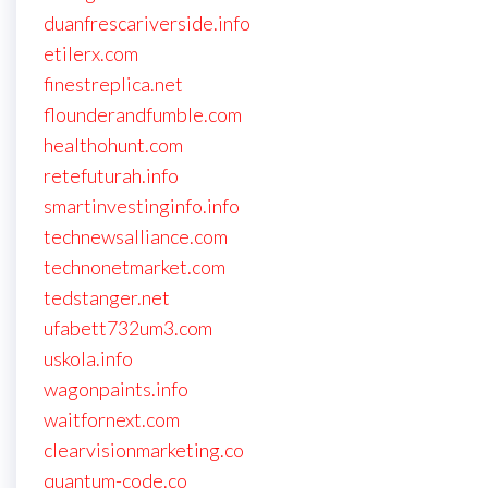
duanfrescariverside.info
etilerx.com
finestreplica.net
flounderandfumble.com
healthohunt.com
retefuturah.info
smartinvestinginfo.info
technewsalliance.com
technonetmarket.com
tedstanger.net
ufabett732um3.com
uskola.info
wagonpaints.info
waitfornext.com
clearvisionmarketing.co
quantum-code.co