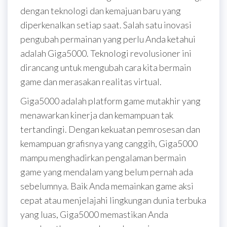
dengan teknologi dan kemajuan baru yang
diperkenalkan setiap saat. Salah satu inovasi
pengubah permainan yang perlu Anda ketahui
adalah Giga5000. Teknologi revolusioner ini
dirancang untuk mengubah cara kita bermain
game dan merasakan realitas virtual.
Giga5000 adalah platform game mutakhir yang
menawarkan kinerja dan kemampuan tak
tertandingi. Dengan kekuatan pemrosesan dan
kemampuan grafisnya yang canggih, Giga5000
mampu menghadirkan pengalaman bermain
game yang mendalam yang belum pernah ada
sebelumnya. Baik Anda memainkan game aksi
cepat atau menjelajahi lingkungan dunia terbuka
yang luas, Giga5000 memastikan Anda