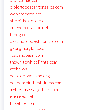
chonbaihat.com
elblogdeoscargonzalez.com
webpromote.net
steroids-store.co
arteydecoracion.net
fithog.com
bestlaptopbestmonitor.com
georginaryland.com
roseandbasil.com
thewhitewhitelights.com
atdhe.ws
heckrodtwetland.org
halfheardinthestillness.com
mybestmassagechair.com
ericreed.net
fluxetine.com