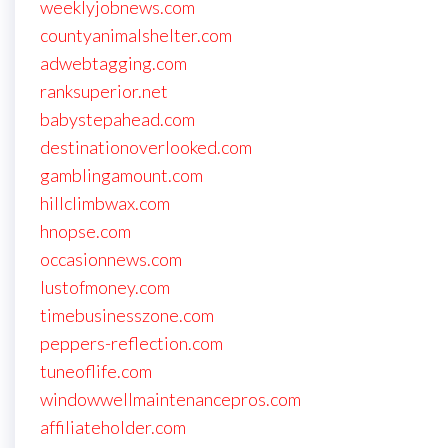
weeklyjobnews.com
countyanimalshelter.com
adwebtagging.com
ranksuperior.net
babystepahead.com
destinationoverlooked.com
gamblingamount.com
hillclimbwax.com
hnopse.com
occasionnews.com
lustofmoney.com
timebusinesszone.com
peppers-reflection.com
tuneoflife.com
windowwellmaintenancepros.com
affiliateholder.com