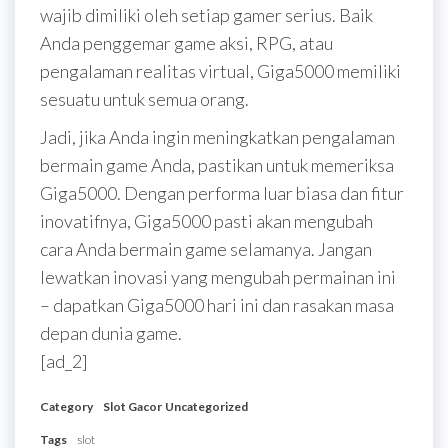
wajib dimiliki oleh setiap gamer serius. Baik
Anda penggemar game aksi, RPG, atau
pengalaman realitas virtual, Giga5000 memiliki
sesuatu untuk semua orang.
Jadi, jika Anda ingin meningkatkan pengalaman
bermain game Anda, pastikan untuk memeriksa
Giga5000. Dengan performa luar biasa dan fitur
inovatifnya, Giga5000 pasti akan mengubah
cara Anda bermain game selamanya. Jangan
lewatkan inovasi yang mengubah permainan ini
– dapatkan Giga5000 hari ini dan rasakan masa
depan dunia game.
[ad_2]
Category
Slot Gacor
Uncategorized
Tags
slot