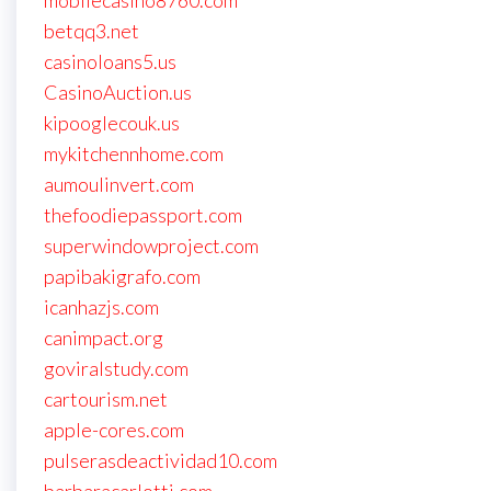
mobilecasino8760.com
betqq3.net
casinoloans5.us
CasinoAuction.us
kipooglecouk.us
mykitchennhome.com
aumoulinvert.com
thefoodiepassport.com
superwindowproject.com
papibakigrafo.com
icanhazjs.com
canimpact.org
goviralstudy.com
cartourism.net
apple-cores.com
pulserasdeactividad10.com