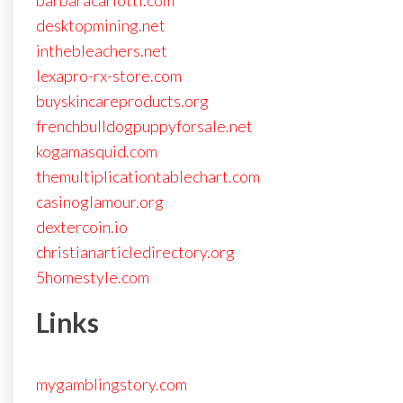
barbaracarlotti.com
desktopmining.net
inthebleachers.net
lexapro-rx-store.com
buyskincareproducts.org
frenchbulldogpuppyforsale.net
kogamasquid.com
themultiplicationtablechart.com
casinoglamour.org
dextercoin.io
christianarticledirectory.org
5homestyle.com
Links
mygamblingstory.com