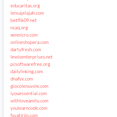
educaritas.org
lensajelajah.com
betflik09.net
ncaq.org
xenmicro.com
onlineshopera.com
dartyfresh.com
lewisenterprises.net
pcsoftwarefree.org
dailylinking.com
dnafyx.com
giocolenuvole.com
iyouessential.com
withloveamity.com
youlearncode.com
fxyatirim.com