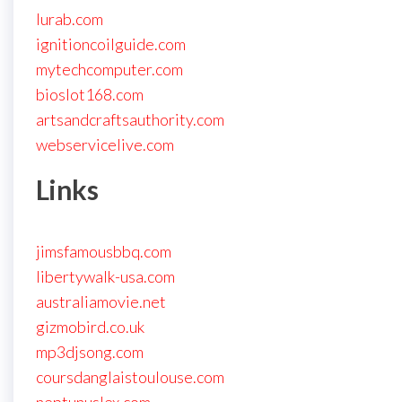
lurab.com
ignitioncoilguide.com
mytechcomputer.com
bioslot168.com
artsandcraftsauthority.com
webservicelive.com
Links
jimsfamousbbq.com
libertywalk-usa.com
australiamovie.net
gizmobird.co.uk
mp3djsong.com
coursdanglaistoulouse.com