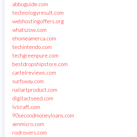
abbuguide.com
technologyresult.com
webhostingoffers.org
whatszow.com
ehomeamerca.com
techintendo.com
techgreenpure.com
bestdropshipstore.com
cartelreviews.com
surfsway.com
nailartproduct.com
digitactseed.com
lvlcraft.com
90secondmoneyloans.com
xenmicro.com
rodrovers.com