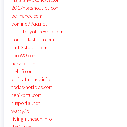
2017hoganoutlet.com
pelmanec.com
domino99qq.net
directoryoftheweb.com
donttellashton.com
rush3studio.com
roro90.com
herzio.com
in-hi5.com
krainafantasy.info
todas-noticias.com
senikartu.com
rusportal.net
watty.io
livinginthesun.info
itsriz.com