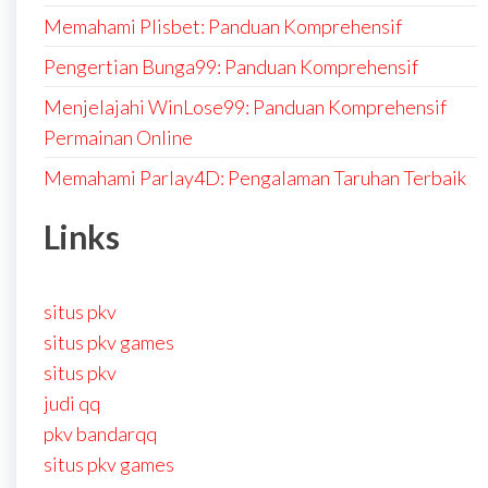
Memahami Plisbet: Panduan Komprehensif
Pengertian Bunga99: Panduan Komprehensif
Menjelajahi WinLose99: Panduan Komprehensif
Permainan Online
Memahami Parlay4D: Pengalaman Taruhan Terbaik
Links
situs pkv
situs pkv games
situs pkv
judi qq
pkv bandarqq
situs pkv games