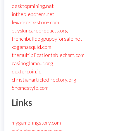
desktopmining.net
inthebleachers.net
lexapro-rx-store.com
buyskincareproducts.org
frenchbulldogpuppyforsale.net
kogamasquid.com
themultiplicationtablechart.com
casinoglamour.org
dextercoin.io
christianarticledirectory.org
5homestyle.com
Links
mygamblingstory.com
majalahwekonews.com