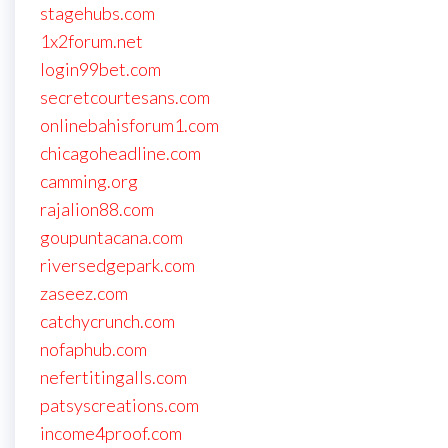
stagehubs.com
1x2forum.net
login99bet.com
secretcourtesans.com
onlinebahisforum1.com
chicagoheadline.com
camming.org
rajalion88.com
goupuntacana.com
riversedgepark.com
zaseez.com
catchycrunch.com
nofaphub.com
nefertitingalls.com
patsyscreations.com
income4proof.com