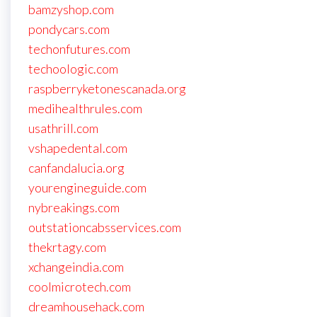
bamzyshop.com
pondycars.com
techonfutures.com
techoologic.com
raspberryketonescanada.org
medihealthrules.com
usathrill.com
vshapedental.com
canfandalucia.org
yourengineguide.com
nybreakings.com
outstationcabsservices.com
thekrtagy.com
xchangeindia.com
coolmicrotech.com
dreamhousehack.com