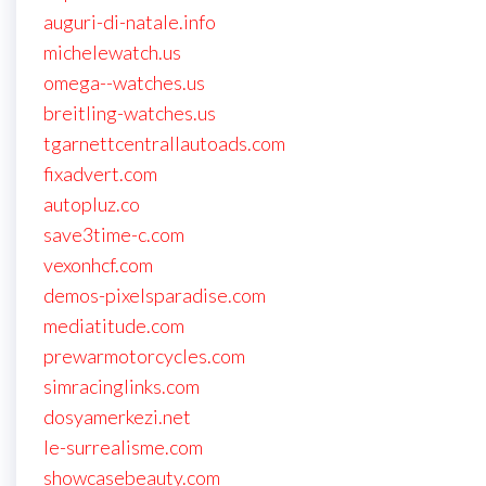
auguri-di-natale.info
michelewatch.us
omega--watches.us
breitling-watches.us
tgarnettcentrallautoads.com
fixadvert.com
autopluz.co
save3time-c.com
vexonhcf.com
demos-pixelsparadise.com
mediatitude.com
prewarmotorcycles.com
simracinglinks.com
dosyamerkezi.net
le-surrealisme.com
showcasebeauty.com