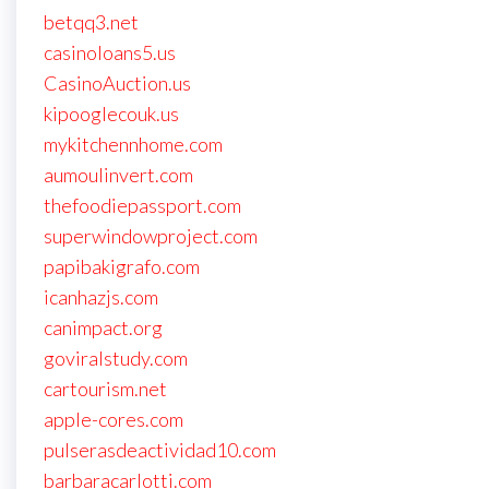
betqq3.net
casinoloans5.us
CasinoAuction.us
kipooglecouk.us
mykitchennhome.com
aumoulinvert.com
thefoodiepassport.com
superwindowproject.com
papibakigrafo.com
icanhazjs.com
canimpact.org
goviralstudy.com
cartourism.net
apple-cores.com
pulserasdeactividad10.com
barbaracarlotti.com