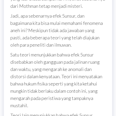
dari Mothman tetap menjadi misteri.
Jadi, apa sebenarnya efek 5unsur, dan
bagaimana kita bisa mulai memahami fenomena
aneh ini? Meskipun tidak ada jawaban yang
pasti, ada beberapa teori yang telah diajukan
oleh para peneliti dan ilmuwan.
Satu teori menunjukkan bahwa efek 5unsur
disebabkan oleh gangguan pada jalinan ruang
dan waktu, yang mengarah ke anomali dan
distorsi dalam kenyataan. Teori ini menyatakan
bahwa hukum fisika seperti yang kita ketahui
mungkin tidak berlaku dalam contoh ini, yang
mengarah pada peristiwa yang tampaknya
mustahil.
Teori lain menunjukkan bahwa efek 5unsur