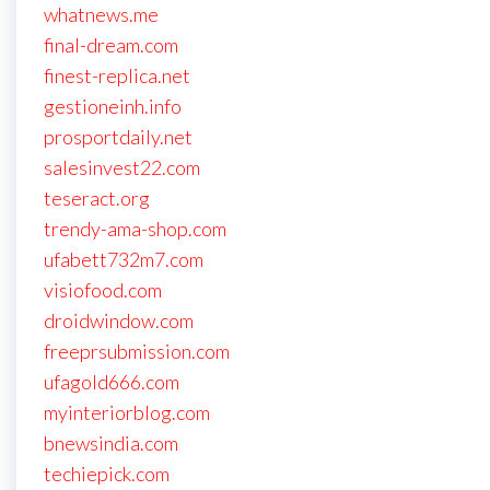
whatnews.me
final-dream.com
finest-replica.net
gestioneinh.info
prosportdaily.net
salesinvest22.com
teseract.org
trendy-ama-shop.com
ufabett732m7.com
visiofood.com
droidwindow.com
freeprsubmission.com
ufagold666.com
myinteriorblog.com
bnewsindia.com
techiepick.com