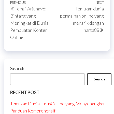
Post
Previous
PREVIOUS
NEXT
Next
Temui Arjuna96:
Temukan dunia
navigation
Post
Post
Bintang yang
permainan online yang
Meningkat di Dunia
menarik dengan
Pembuatan Konten
harta88
Online
Search
Search
RECENT POST
Temukan Dunia JurusCasino yang Menyenangkan:
Panduan Komprehensif