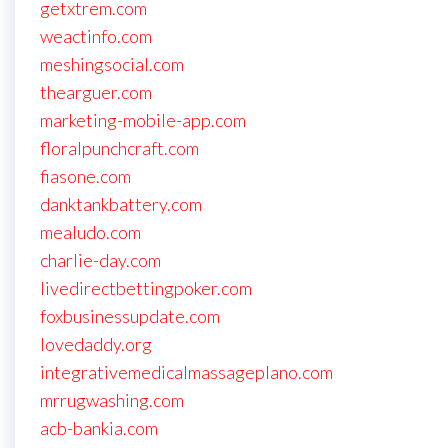
getxtrem.com
weactinfo.com
meshingsocial.com
thearguer.com
marketing-mobile-app.com
floralpunchcraft.com
fiasone.com
danktankbattery.com
mealudo.com
charlie-day.com
livedirectbettingpoker.com
foxbusinessupdate.com
lovedaddy.org
integrativemedicalmassageplano.com
mrrugwashing.com
acb-bankia.com