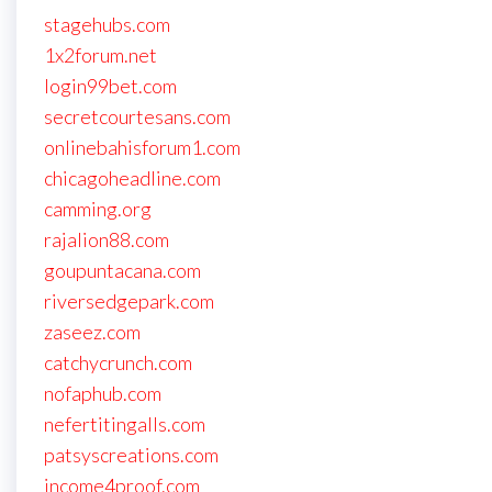
stagehubs.com
1x2forum.net
login99bet.com
secretcourtesans.com
onlinebahisforum1.com
chicagoheadline.com
camming.org
rajalion88.com
goupuntacana.com
riversedgepark.com
zaseez.com
catchycrunch.com
nofaphub.com
nefertitingalls.com
patsyscreations.com
income4proof.com