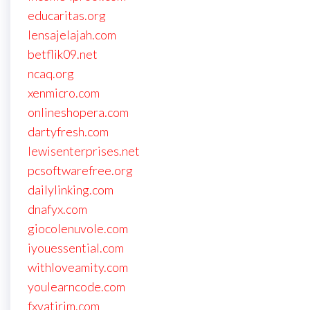
educaritas.org
lensajelajah.com
betflik09.net
ncaq.org
xenmicro.com
onlineshopera.com
dartyfresh.com
lewisenterprises.net
pcsoftwarefree.org
dailylinking.com
dnafyx.com
giocolenuvole.com
iyouessential.com
withloveamity.com
youlearncode.com
fxyatirim.com