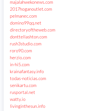
majalahwekonews.com
2017hoganoutlet.com
pelmanec.com
domino99qq.net
directoryoftheweb.com
donttellashton.com
rush3studio.com
roro90.com
herzio.com
in-hi5.com
krainafantasy.info
todas-noticias.com
senikartu.com
rusportal.net
watty.io
livinginthesun.info