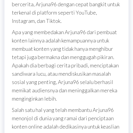
bercerita, Arjuna96 dengan cepat bangkit untuk
terkenal di platform seperti YouTube,
Instagram, dan Tiktok.
Apa yang membedakan Arjuna96 dari pembuat
konten lainnya adalah kemampuannya untuk
membuat konten yang tidak hanya menghibur
tetapi juga bermakna dan menggugah pikiran.
Apakah dia berbagi cerita pribadi, menciptakan
sandiwara lucu, atau mendiskusikan masalah
sosial yang penting, Arjuna96 selalu berhasil
memikat audiensnya dan meninggalkan mereka
menginginkan lebih.
Salah satu hal yang telah membantu Arjuna96
menonjol di dunia yang ramai dari penciptaan
konten online adalah dedikasinya untuk keaslian