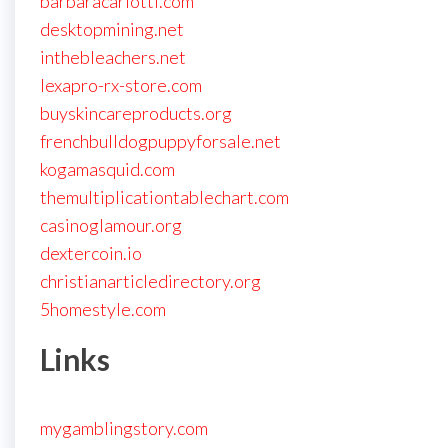
barbaracarlotti.com
desktopmining.net
inthebleachers.net
lexapro-rx-store.com
buyskincareproducts.org
frenchbulldogpuppyforsale.net
kogamasquid.com
themultiplicationtablechart.com
casinoglamour.org
dextercoin.io
christianarticledirectory.org
5homestyle.com
Links
mygamblingstory.com