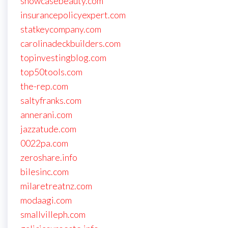
showcasebeauty.com
insurancepolicyexpert.com
statkeycompany.com
carolinadeckbuilders.com
topinvestingblog.com
top50tools.com
the-rep.com
saltyfranks.com
annerani.com
jazzatude.com
0022pa.com
zeroshare.info
bilesinc.com
milaretreatnz.com
modaagi.com
smallvilleph.com