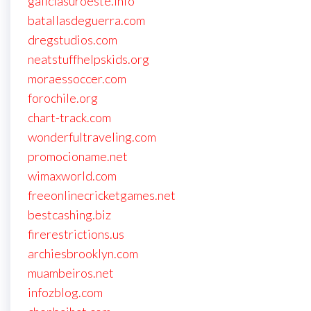
galiciasuroeste.info
batallasdeguerra.com
dregstudios.com
neatstuffhelpskids.org
moraessoccer.com
forochile.org
chart-track.com
wonderfultraveling.com
promocioname.net
wimaxworld.com
freeonlinecricketgames.net
bestcashing.biz
firerestrictions.us
archiesbrooklyn.com
muambeiros.net
infozblog.com