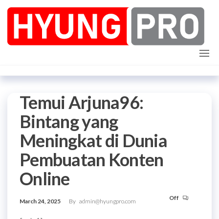
Skip
to
the
content
Slot
Mainkan
slot X1000
Pragmatic
dari
Pragmatic
Play
Play hari ini
Gacor
tanpa risiko.
Temui Arjuna96:
Slot gacor ini
Hari Ini,
memberikan
Mainkan
peluang
Bintang yang
besar untuk
Slot
kemenangan
Meningkat di Dunia
tanpa
X1000
deposit.
Tanpa
Pembuatan Konten
Risiko
Online
Off
March 24, 2025
By
admin@hyungpro.com