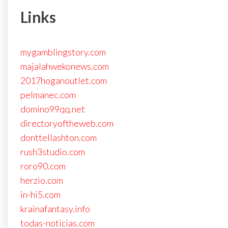
Links
mygamblingstory.com
majalahwekonews.com
2017hoganoutlet.com
pelmanec.com
domino99qq.net
directoryoftheweb.com
donttellashton.com
rush3studio.com
roro90.com
herzio.com
in-hi5.com
krainafantasy.info
todas-noticias.com