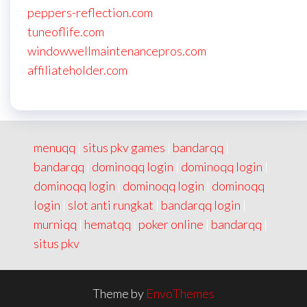
peppers-reflection.com
tuneoflife.com
windowwellmaintenancepros.com
affiliateholder.com
menuqq
|
situs pkv games
|
bandarqq
|
bandarqq
|
dominoqq login
|
dominoqq login
|
dominoqq login
|
dominoqq login
|
dominoqq
login
|
slot anti rungkat
|
bandarqq login
|
murniqq
|
hematqq
|
poker online
|
bandarqq
|
situs pkv
Theme by
EnvoThemes