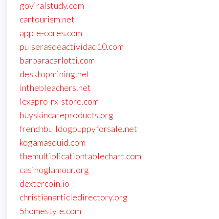
goviralstudy.com
cartourism.net
apple-cores.com
pulserasdeactividad10.com
barbaracarlotti.com
desktopmining.net
inthebleachers.net
lexapro-rx-store.com
buyskincareproducts.org
frenchbulldogpuppyforsale.net
kogamasquid.com
themultiplicationtablechart.com
casinoglamour.org
dextercoin.io
christianarticledirectory.org
5homestyle.com