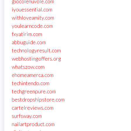
giocolenuvole.com
iyouessential.com
withloveamity.com
youlearncode.com
fxyatirim.com
abbuguide.com
technologyresult.com
webhostingoffers.org
whatszow.com
ehomeamerca.com
techintendo.com
techgreenpure.com
bestdropshipstore.com
cartelreviews.com
surfsway.com
nailartproduct.com