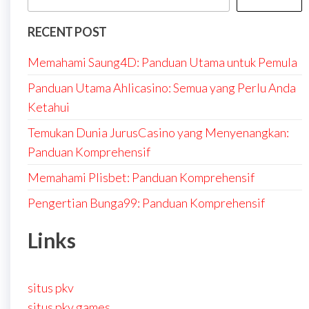
RECENT POST
Memahami Saung4D: Panduan Utama untuk Pemula
Panduan Utama Ahlicasino: Semua yang Perlu Anda
Ketahui
Temukan Dunia JurusCasino yang Menyenangkan:
Panduan Komprehensif
Memahami Plisbet: Panduan Komprehensif
Pengertian Bunga99: Panduan Komprehensif
Links
situs pkv
situs pkv games