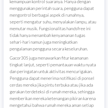
kemampuan kontrol suaranya. Hanya dengan
menggunakan perintah suara, pengguna dapat
mengontrol berbagai aspek di rumahnya,
seperti mengatur suhu, menyalakan lampu, atau
memutar musik. Fungsionalitas handsfree ini
tidak hanya menambah kenyamanan tugas
sehari-hari namun juga meningkatkan
pengalaman pengguna secara keseluruhan.
Gacor305 juga menawarkan fitur keamanan
tingkat lanjut, seperti pemantauan waktu nyata
dan peringatan untuk aktivitas mencurigakan.
Pengguna dapat menerima notifikasi di ponsel
cerdas mereka jika pintu terbuka atau jika ada
gerakan terdeteksi di rumah mereka, sehingga
memberikan mereka ketenangan pikiran karena
mengetahui bahwa rumah mereka aman setiap