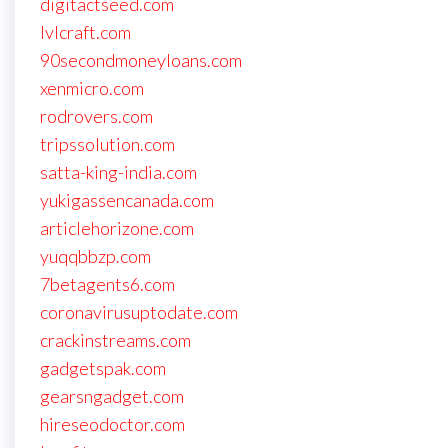
digitactseed.com
lvlcraft.com
90secondmoneyloans.com
xenmicro.com
rodrovers.com
tripssolution.com
satta-king-india.com
yukigassencanada.com
articlehorizone.com
yuqqbbzp.com
7betagents6.com
coronavirusuptodate.com
crackinstreams.com
gadgetspak.com
gearsngadget.com
hireseodoctor.com