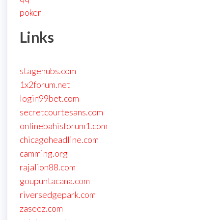
poker
Links
stagehubs.com
1x2forum.net
login99bet.com
secretcourtesans.com
onlinebahisforum1.com
chicagoheadline.com
camming.org
rajalion88.com
goupuntacana.com
riversedgepark.com
zaseez.com