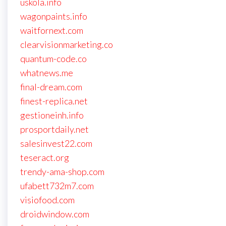
uskola.info
wagonpaints.info
waitfornext.com
clearvisionmarketing.co
quantum-code.co
whatnews.me
final-dream.com
finest-replica.net
gestioneinh.info
prosportdaily.net
salesinvest22.com
teseract.org
trendy-ama-shop.com
ufabett732m7.com
visiofood.com
droidwindow.com