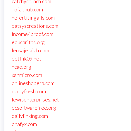
catchycrunch.com
nofaphub.com
nefertitingalls.com
patsyscreations.com
income4proof.com
educaritas.org
lensajelajah.com
betflik09.net
ncaq.org
xenmicro.com
onlineshopera.com
dartyfresh.com
lewisenterprises.net
pcsoftwarefree.org
dailylinking.com
dnafyx.com