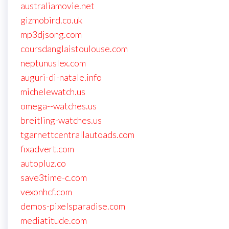
australiamovie.net
gizmobird.co.uk
mp3djsong.com
coursdanglaistoulouse.com
neptunuslex.com
auguri-di-natale.info
michelewatch.us
omega--watches.us
breitling-watches.us
tgarnettcentrallautoads.com
fixadvert.com
autopluz.co
save3time-c.com
vexonhcf.com
demos-pixelsparadise.com
mediatitude.com