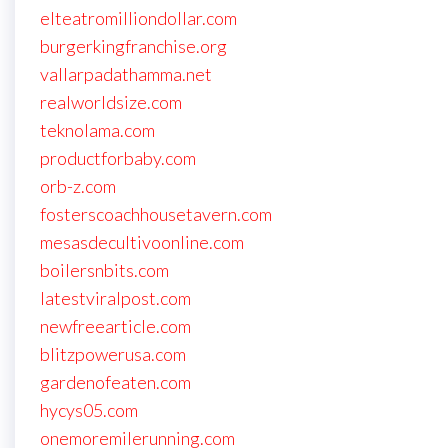
elteatromilliondollar.com
burgerkingfranchise.org
vallarpadathamma.net
realworldsize.com
teknolama.com
productforbaby.com
orb-z.com
fosterscoachhousetavern.com
mesasdecultivoonline.com
boilersnbits.com
latestviralpost.com
newfreearticle.com
blitzpowerusa.com
gardenofeaten.com
hycys05.com
onemoremilerunning.com