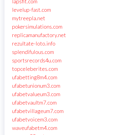
lapsfit.com
levelup-fast.com
mytreepla.net
pokersimulations.com
replicamanufactory.net
rezultate-loto.info
splendifulous.com
sportsrecords4u.com
topceleberites.com
ufabetting8m4.com
ufabetunionum3.com
ufabetvalueum3.com
ufabetvaultm7.com
ufabetvillageum7.com
ufabetvoicem3.com
waveufabetm4.com