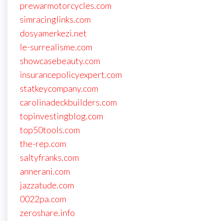
prewarmotorcycles.com
simracinglinks.com
dosyamerkezi.net
le-surrealisme.com
showcasebeauty.com
insurancepolicyexpert.com
statkeycompany.com
carolinadeckbuilders.com
topinvestingblog.com
top50tools.com
the-rep.com
saltyfranks.com
annerani.com
jazzatude.com
0022pa.com
zeroshare.info