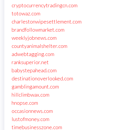
cryptocurrencytradingcn.com
totowaz.com
charlestonwipesettlement.com
brandfollowmarket.com
weeklyjobnews.com
countyanimalshelter.com
adwebtagging.com
ranksuperior.net
babystepahead.com
destinationoverlooked.com
gamblingamount.com
hillclimbwax.com
hnopse.com
occasionnews.com
lustofmoney.com
timebusinesszone.com