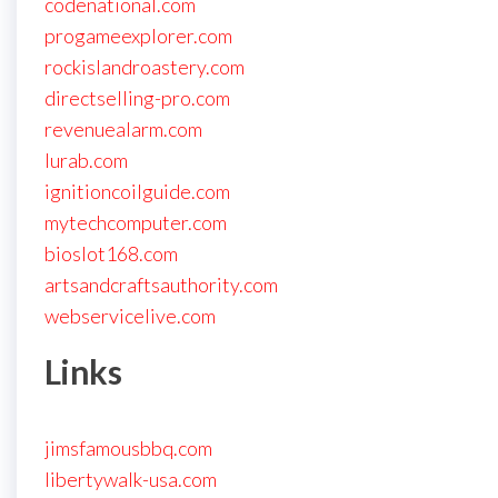
codenational.com
progameexplorer.com
rockislandroastery.com
directselling-pro.com
revenuealarm.com
lurab.com
ignitioncoilguide.com
mytechcomputer.com
bioslot168.com
artsandcraftsauthority.com
webservicelive.com
Links
jimsfamousbbq.com
libertywalk-usa.com