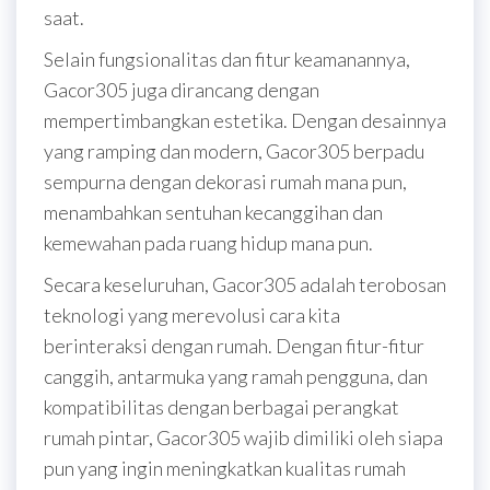
saat.
Selain fungsionalitas dan fitur keamanannya,
Gacor305 juga dirancang dengan
mempertimbangkan estetika. Dengan desainnya
yang ramping dan modern, Gacor305 berpadu
sempurna dengan dekorasi rumah mana pun,
menambahkan sentuhan kecanggihan dan
kemewahan pada ruang hidup mana pun.
Secara keseluruhan, Gacor305 adalah terobosan
teknologi yang merevolusi cara kita
berinteraksi dengan rumah. Dengan fitur-fitur
canggih, antarmuka yang ramah pengguna, dan
kompatibilitas dengan berbagai perangkat
rumah pintar, Gacor305 wajib dimiliki oleh siapa
pun yang ingin meningkatkan kualitas rumah