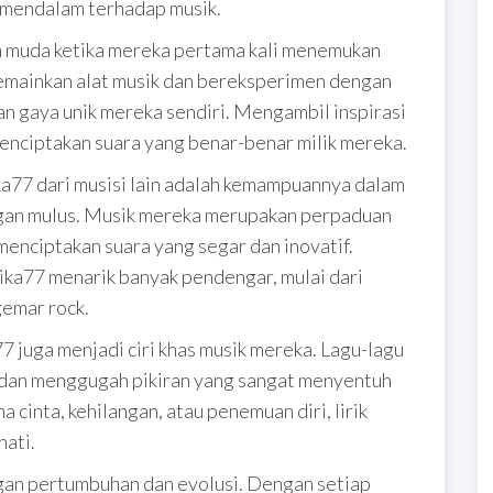
g mendalam terhadap musik.
ia muda ketika mereka pertama kali menemukan
emainkan alat musik dan bereksperimen dengan
n gaya unik mereka sendiri. Mengambil inspirasi
enciptakan suara yang benar-benar milik mereka.
a77 dari musisi lain adalah kemampuannya dalam
gan mulus. Musik mereka merupakan perpaduan
 menciptakan suara yang segar dan inovatif.
ka77 menarik banyak pendengar, mulai dari
emar rock.
77 juga menjadi ciri khas musik mereka. Lagu-lagu
f dan menggugah pikiran yang sangat menyentuh
cinta, kehilangan, atau penemuan diri, lirik
ati.
an pertumbuhan dan evolusi. Dengan setiap