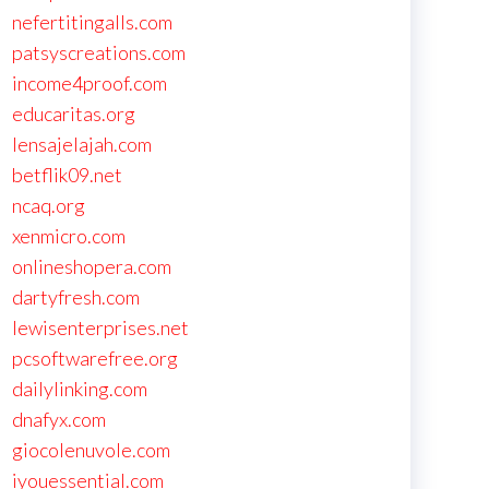
nefertitingalls.com
patsyscreations.com
income4proof.com
educaritas.org
lensajelajah.com
betflik09.net
ncaq.org
xenmicro.com
onlineshopera.com
dartyfresh.com
lewisenterprises.net
pcsoftwarefree.org
dailylinking.com
dnafyx.com
giocolenuvole.com
iyouessential.com