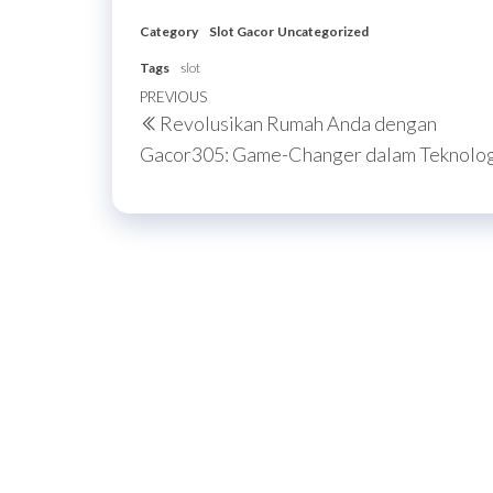
Category
Slot Gacor
Uncategorized
Tags
slot
Post
Previous
PREVIOUS
Revolusikan Rumah Anda dengan
navigation
Post
Gacor305: Game-Changer dalam Teknolo