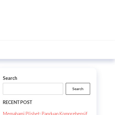
c
Search
Search
RECENT POST
Memahami Plisbet: Panduan Komprehensif