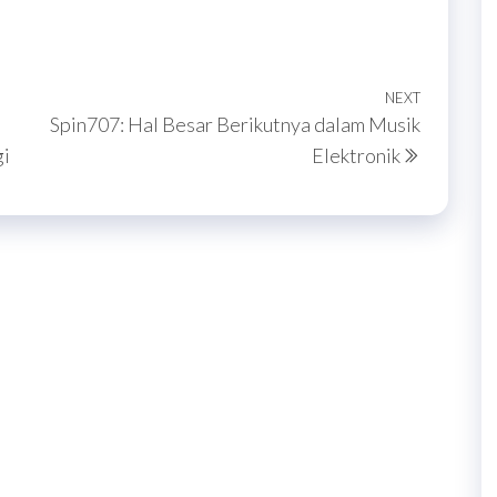
NEXT
Next
Spin707: Hal Besar Berikutnya dalam Musik
Post
gi
Elektronik