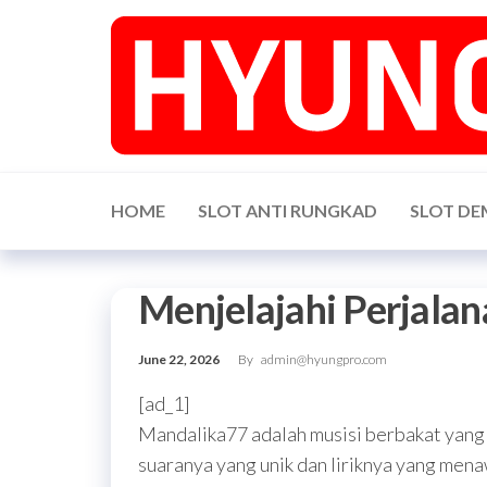
Skip
to
the
content
HOME
SLOT ANTI RUNGKAD
SLOT D
Menjelajahi Perjala
June 22, 2026
By
admin@hyungpro.com
[ad_1]
Mandalika77 adalah musisi berbakat yang 
suaranya yang unik dan liriknya yang men