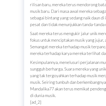
rilisan baru, mereka terus mendorong bat
musik baru. Dari masa awal mereka sebagai
sebagai bintang yang sedang naik daun di
pesat dan tidak menunjukkan tanda-tanda
Saat mereka terus mengukir jalur unik mer
fokus untuk menciptakan musik yang jujur,
Semangat mereka terhadap musik terpancar 
mereka terhadap karya mereka terlihat dar
Kesimpulannya, menelusuri perjalanan m
sungguh berharga. Suara mereka yang unik,
yang tak tergoyahkan terhadap musik menj
musik. Seiring tumbuh dan berkembangnya
Mandalika77 akan terus memikat pendeng
di dunia musik.
[ad_2]