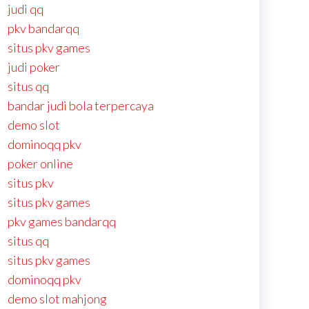
judi qq
pkv bandarqq
situs pkv games
judi poker
situs qq
bandar judi bola terpercaya
demo slot
dominoqq pkv
poker online
situs pkv
situs pkv games
pkv games bandarqq
situs qq
situs pkv games
dominoqq pkv
demo slot mahjong