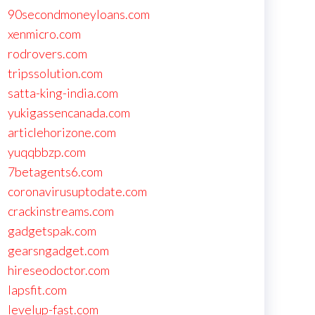
90secondmoneyloans.com
xenmicro.com
rodrovers.com
tripssolution.com
satta-king-india.com
yukigassencanada.com
articlehorizone.com
yuqqbbzp.com
7betagents6.com
coronavirusuptodate.com
crackinstreams.com
gadgetspak.com
gearsngadget.com
hireseodoctor.com
lapsfit.com
levelup-fast.com