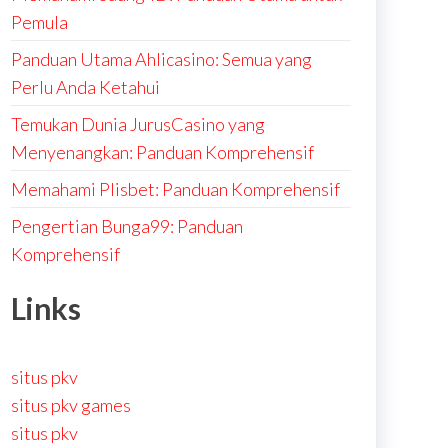
Pemula
Panduan Utama Ahlicasino: Semua yang
Perlu Anda Ketahui
Temukan Dunia JurusCasino yang
Menyenangkan: Panduan Komprehensif
Memahami Plisbet: Panduan Komprehensif
Pengertian Bunga99: Panduan
Komprehensif
Links
situs pkv
situs pkv games
situs pkv