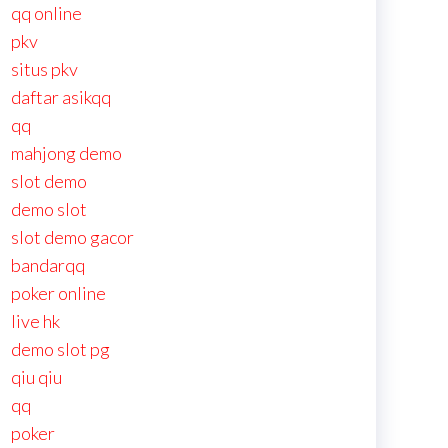
qq online
pkv
situs pkv
daftar asikqq
qq
mahjong demo
slot demo
demo slot
slot demo gacor
bandarqq
poker online
live hk
demo slot pg
qiu qiu
qq
poker