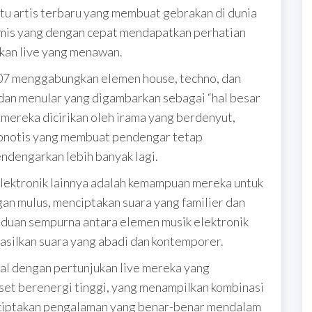
atu artis terbaru yang membuat gebrakan di dunia
amis yang dengan cepat mendapatkan perhatian
ukan live yang menawan.
n707 menggabungkan elemen house, techno, dan
 dan menular yang digambarkan sebagai “hal besar
 mereka dicirikan oleh irama yang berdenyut,
ipnotis yang membuat pendengar tetap
ndengarkan lebih banyak lagi.
lektronik lainnya adalah kemampuan mereka untuk
n mulus, menciptakan suara yang familier dan
duan sempurna antara elemen musik elektronik
hasilkan suara yang abadi dan kontemporer.
nal dengan pertunjukan live mereka yang
set berenergi tinggi, yang menampilkan kombinasi
enciptakan pengalaman yang benar-benar mendalam