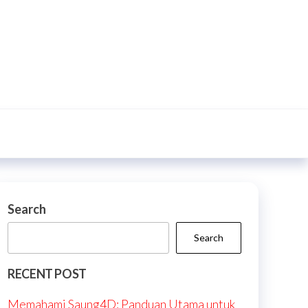
c
Search
Search
RECENT POST
Memahami Saung4D: Panduan Utama untuk