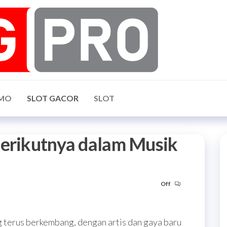
Slot
Mainkan
slot X1000
Pragmati
dari
Pragmatic
Play
Play hari ini
Gacor
tanpa risiko.
Slot gacor ini
Hari Ini,
memberikan
Mainkan
peluang
besar untuk
Slot
kemenangan
EMO
SLOT GACOR
SLOT
tanpa
X1000
deposit.
Tanpa
Risiko
Berikutnya dalam Musik
Off
g terus berkembang, dengan artis dan gaya baru